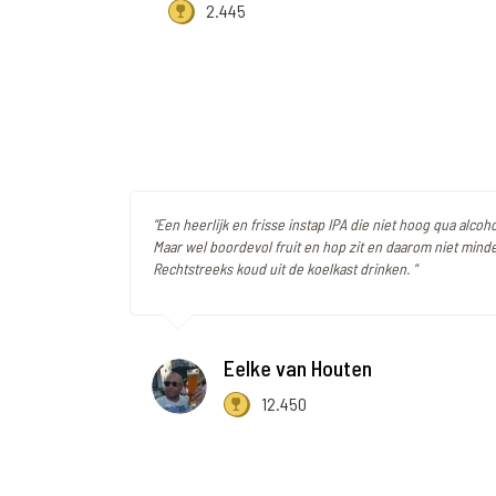
2.445
"Een heerlijk en frisse instap IPA die niet hoog qua alcoh
Maar wel boordevol fruit en hop zit en daarom niet minde
Rechtstreeks koud uit de koelkast drinken. "
Eelke van Houten
12.450