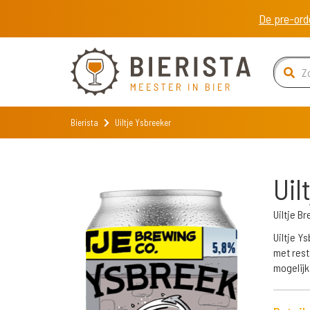
De pre-ord
Bierista
Uiltje Ysbreeker
Uil
Uiltje 
Uiltje Y
met rest
mogelijk