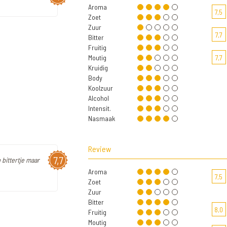
Aroma
7,5
Zoet
Zuur
7,7
Bitter
Fruitig
Moutig
7,7
Kruidig
Body
Koolzuur
Alcohol
Intensit.
Nasmaak
Review
7,7
 bittertje maar
Aroma
7,5
Zoet
Zuur
Bitter
8,0
Fruitig
Moutig