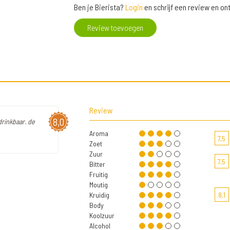
Ben je Bierista?
Login
en schrijf een review en o
Review toevoegen
Review
8,0
drinkbaar. de
Aroma
7,5
Zoet
Zuur
7,5
Bitter
Fruitig
Moutig
Kruidig
8,1
Body
Koolzuur
Alcohol