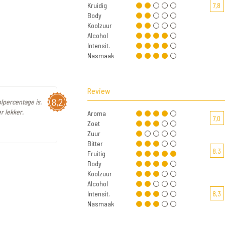
Kruidig
7,8
Body
Koolzuur
Alcohol
Intensit.
Nasmaak
Review
8,2
olpercentage is.
r lekker.
Aroma
7,0
Zoet
Zuur
Bitter
8,3
Fruitig
Body
Koolzuur
Alcohol
Intensit.
8,3
Nasmaak