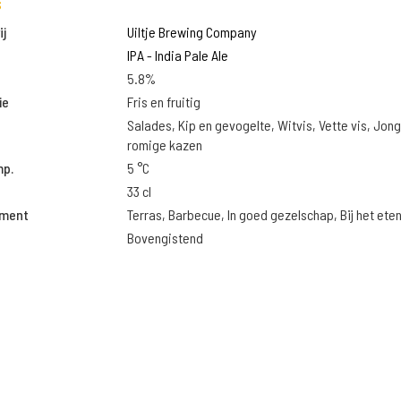
s
j
Uiltje Brewing Company
IPA - India Pale Ale
5.8%
ie
Fris en fruitig
Salades, Kip en gevogelte, Witvis, Vette vis, Jon
romige kazen
mp.
5 °C
33 cl
oment
Terras, Barbecue, In goed gezelschap, Bij het ete
Bovengistend