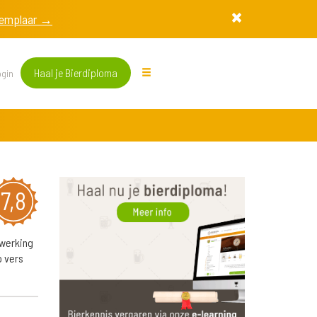
exemplaar →
Haal je Bierdiploma
gin
7,8
nwerking
o vers