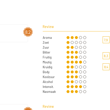
Review
8,2
Aroma
7,9
Zoet
Zuur
Bitter
8,3
Fruitig
Moutig
Kruidig
8,4
Body
Koolzuur
Alcohol
Intensit.
Nasmaak
Review