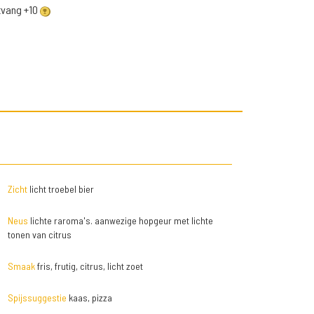
ntvang +10
Zicht
licht troebel bier
Neus
lichte raroma's. aanwezige hopgeur met lichte
tonen van citrus
Smaak
fris, frutig, citrus, licht zoet
Spijssuggestie
kaas, pizza