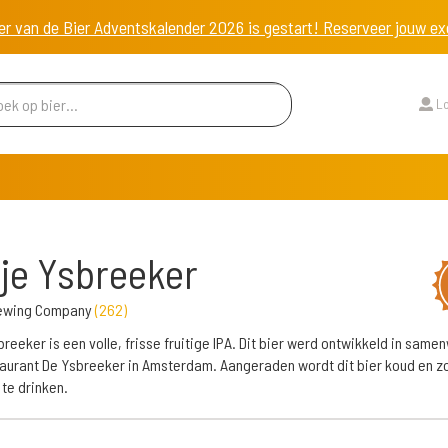
er van de Bier Adventskalender 2026 is gestart! Reserveer jouw 
Lo
tje Ysbreeker
Brewing Company
(
262
)
sbreeker is een volle, frisse fruitige IPA. Dit bier werd ontwikkeld in same
aurant De Ysbreeker in Amsterdam. Aangeraden wordt dit bier koud en z
 te drinken.