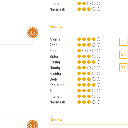
Intensit.
Nasmaak
Review
8,3
Aroma
7,5
Zoet
Zuur
8,0
Bitter
Fruitig
Moutig
7,7
Kruidig
Body
Koolzuur
Alcohol
Intensit.
Nasmaak
Review
8,1