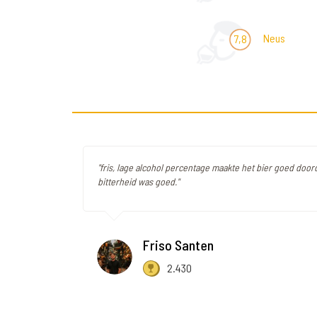
Neus
7,8
"fris, lage alcohol percentage maakte het bier goed door
bitterheid was goed."
Friso Santen
2.430