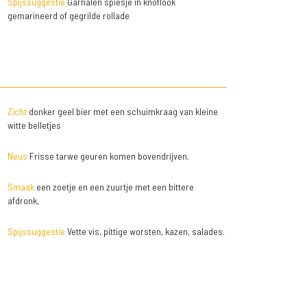
Spijssuggestie
Garnalen spiesje in knoflook
gemarineerd of gegrilde rollade
Zicht
donker geel bier met een schuimkraag van kleine
witte belletjes
Neus
Frisse tarwe geuren komen bovendrijven.
Smaak
een zoetje en een zuurtje met een bittere
afdronk,
Spijssuggestie
Vette vis, pittige worsten, kazen, salades.