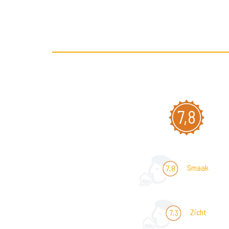
7,8
Smaak
7,8
Zicht
7,3