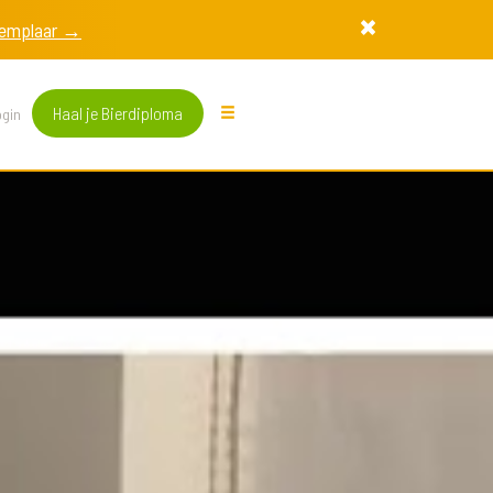
exemplaar →
Haal je Bierdiploma
gin