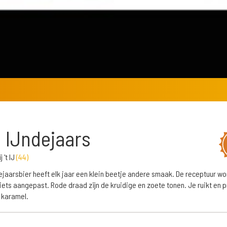
IJ IJndejaars
 't IJ
(
44
)
ndejaarsbier heeft elk jaar een klein beetje andere smaak. De receptuur wo
s iets aangepast. Rode draad zijn de kruidige en zoete tonen. Je ruikt en p
k karamel.