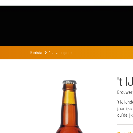
Bierista
't IJ IJndejaars
't 
Brouwerij
't IJ IJ
jaarlijk
duidelij