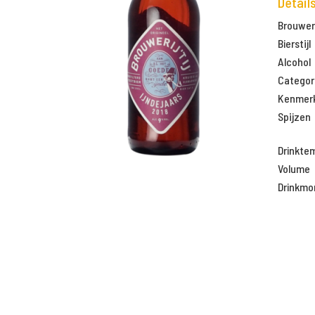
Detail
Brouweri
Bierstijl
Alcohol
Categor
Kenmer
Spijzen
Drinkte
Volume
Drinkm