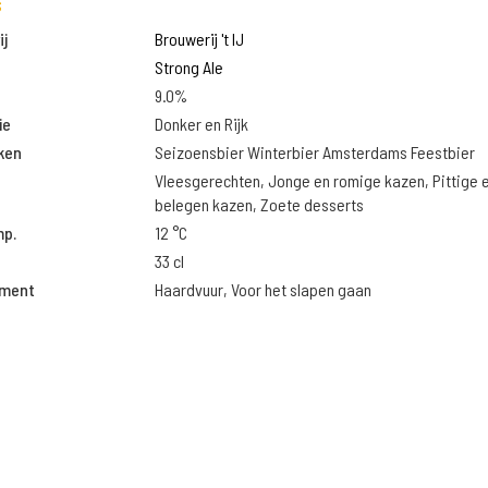
s
j
Brouwerij 't IJ
Strong Ale
9.0%
ie
Donker en Rijk
ken
Seizoensbier Winterbier Amsterdams Feestbier
Vleesgerechten, Jonge en romige kazen, Pittige 
belegen kazen, Zoete desserts
mp.
12 °C
33 cl
oment
Haardvuur, Voor het slapen gaan