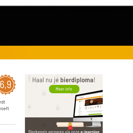
6,9
rdt
roeft