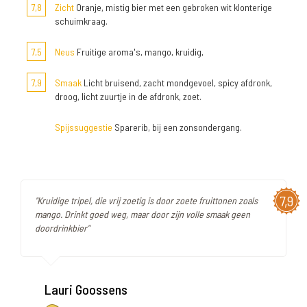
7,8
Zicht
Oranje, mistig bier met een gebroken wit klonterige
schuimkraag.
7,5
Neus
Fruitige aroma's, mango, kruidig,
7,9
Smaak
Licht bruisend, zacht mondgevoel, spicy afdronk,
droog, licht zuurtje in de afdronk, zoet.
Spijssuggestie
Sparerib, bij een zonsondergang.
7,9
"Kruidige tripel, die vrij zoetig is door zoete fruittonen zoals
mango. Drinkt goed weg, maar door zijn volle smaak geen
doordrinkbier"
Lauri Goossens