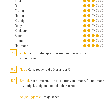
Zuur
Bitter
Fruitig
Moutig
Kruidig
Body
Koolzuur
Alcohol
Intensit.
Nasmaak
7,8
Zicht
Licht troebel geel bier met een dikke witte
schuimkraag
8,0
Neus
Ruikt zoet-kruidig (koriander?)
5,0
Smaak
Met name zuur en ook bitter van smaak. De nasmaak
is zoetig, kruidig en alcoholisch. Mis zoet
Spijssuggestie
Pittige kazen