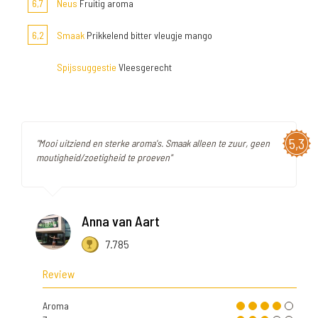
6,7
Neus
Fruitig aroma
6,2
Smaak
Prikkelend bitter vleugje mango
Spijssuggestie
Vleesgerecht
5,3
"Mooi uitziend en sterke aroma's. Smaak alleen te zuur, geen
moutigheid/zoetigheid te proeven"
Anna van Aart
7.785
Review
Aroma