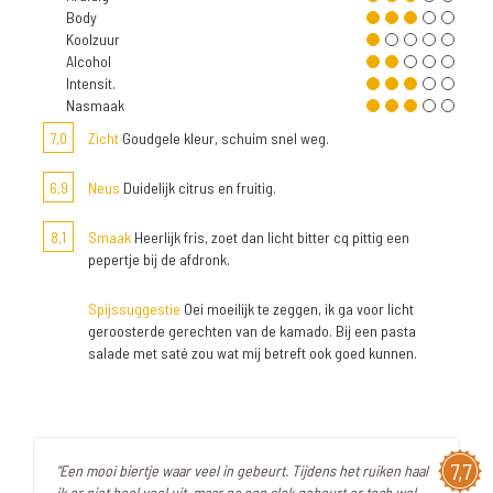
Body
Koolzuur
Alcohol
Intensit.
Nasmaak
7,0
Zicht
Goudgele kleur, schuim snel weg.
6,9
Neus
Duidelijk citrus en fruitig.
8,1
Smaak
Heerlijk fris, zoet dan licht bitter cq pittig een
pepertje bij de afdronk.
Spijssuggestie
Oei moeilijk te zeggen, ik ga voor licht
geroosterde gerechten van de kamado. Bij een pasta
salade met saté zou wat mij betreft ook goed kunnen.
7,7
"Een mooi biertje waar veel in gebeurt. Tijdens het ruiken haal
ik er niet heel veel uit, maar na een slok gebeurt er toch wel