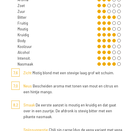
Zoet
Zuur
Bitter
Fruitig
Moutig
Kruidig
Body
Koolzuur
Alcohol
Intensit.
Nasmaak
7,6
Zicht
Mistig blond met een stevige laag grof wit schuim.
7,0
Neus
Bescheiden aroma met tonen van mout en citrus en
een hintje mango.
8,2
Smaak
De eerste aanzet is moutig en kruidig en dat gaat
over in een zuurtje. De afdronk is stevig bitter met een
pikante nasmaak.
Spijssuggestie
Chili sin carne (dus de vega variant met vega