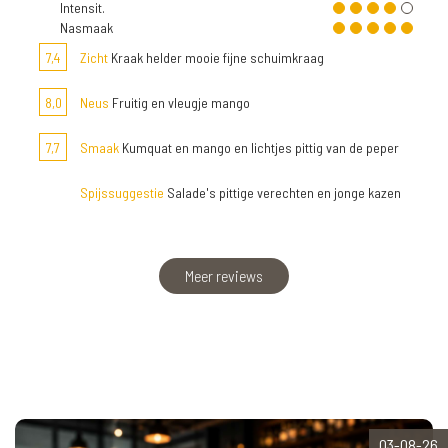
Intensit.
Nasmaak
7,4
Zicht
Kraak helder mooie fijne schuimkraag
8,0
Neus
Fruitig en vleugje mango
7,7
Smaak
Kumquat en mango en lichtjes pittig van de peper
Spijssuggestie
Salade's pittige verechten en jonge kazen
Meer reviews
03-08-26