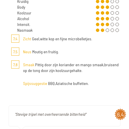
Kruidig
Body
Koolzuur
Alcohol
Intensit.
Nasmaak
7,4
Zicht
Geel,witte kop en fijne microbelletjes.
7,5
Neus
Moutig en fruitig.
7,8
Smaak
Pittig door zijn koriander en mango smaak,bruisend
op de tong door zijn koolzuurgehalte.
Spijssuggestie
BBQ,Aziatische buffetten.
6,4
"Stevige tripel met overheersende bitterheid"