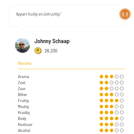
8,8
"Appart fruitig en.licht pittig"
Johnny Schaap
26.230
Review
Aroma
Zoet
Zuur
Bitter
Fruitig
Moutig
Kruidig
Body
Koolzuur
Alcohol