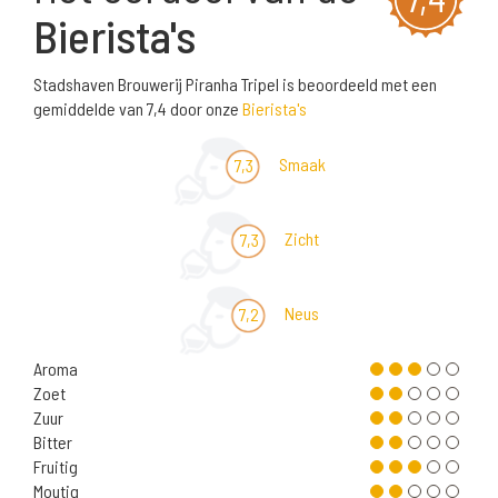
Bierista's
Stadshaven Brouwerij Piranha Tripel is beoordeeld met een
gemiddelde van 7,4 door onze
Bierista's
Smaak
7,3
Zicht
7,3
Neus
7,2
Aroma
Zoet
Zuur
Bitter
Fruitig
Moutig