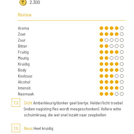
2.300
Review
Aroma
Zoet
Zuur
Bitter
Fruitig
Moutig
Kruidig
Body
Koolzuur
Alcohol
Intensit.
Nasmaak
7,3
Zicht
Amberkleurig/donker geel biertje. Helder/licht troebel
(indien nagisting fles wordt meegeschonken). Vollere witte
schuimkraag, die wel snel inzakt naar zeepbellen
7,5
Neus
Heel kruidig