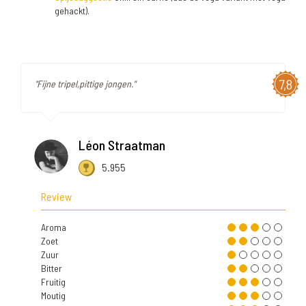
gehackt).
7,8
"Fijne tripel,pittige jongen."
Léon Straatman
5.955
Review
Aroma
Zoet
Zuur
Bitter
Fruitig
Moutig