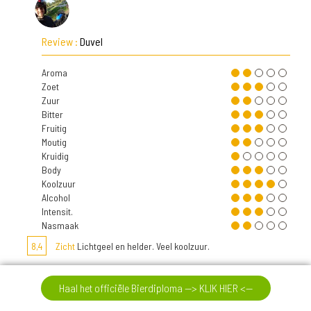
Review :
Duvel
Aroma
Zoet
Zuur
Bitter
Fruitig
Moutig
Kruidig
Body
Koolzuur
Alcohol
Intensit.
Nasmaak
8,4
Zicht
Lichtgeel en helder. Veel koolzuur.
7,9
Neus
Fruitig, citrusachtig.
Haal het officiële Bierdiploma --> KLIK HIER <--
8,9
Smaak
Bitter en zoet, met ook citrustonen.