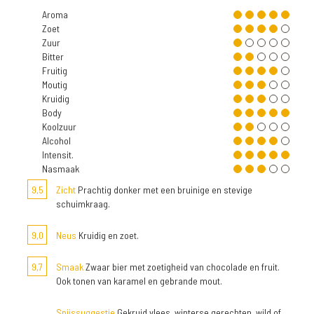
Aroma
Zoet
Zuur
Bitter
Fruitig
Moutig
Kruidig
Body
Koolzuur
Alcohol
Intensit.
Nasmaak
9,5
Zicht
Prachtig donker met een bruinige en stevige
schuimkraag.
9,0
Neus
Kruidig en zoet.
9,7
Smaak
Zwaar bier met zoetigheid van chocolade en fruit.
Ook tonen van karamel en gebrande mout.
Spijssuggestie
Gekruid vlees, winterse gerechten, wild of