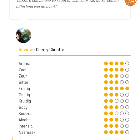
7,4
"Lekkere combinatie van zoet en licht zuur van de kersen en
bitterheid van de mout."
Review :
Cherry Chouffe
Aroma
Zoet
Zuur
Bitter
Fruitig
Moutig
Kruidig
Body
Koolzuur
Alcohol
Intensit.
Nasmaak