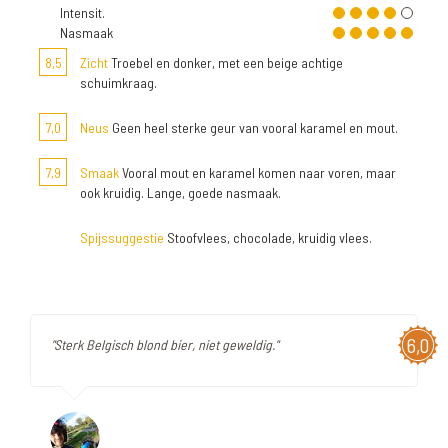
Intensit.
Nasmaak
8,5
Zicht
Troebel en donker, met een beige achtige
schuimkraag.
7,0
Neus
Geen heel sterke geur van vooral karamel en mout.
7,9
Smaak
Vooral mout en karamel komen naar voren, maar
ook kruidig. Lange, goede nasmaak.
Spijssuggestie
Stoofvlees, chocolade, kruidig vlees.
6,0
"Sterk Belgisch blond bier, niet geweldig."