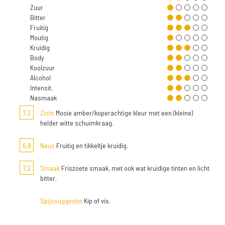
Zuur
Bitter
Fruitig
Moutig
Kruidig
Body
Koolzuur
Alcohol
Intensit.
Nasmaak
7,3
Zicht
Mooie amber/koperachtige kleur met een (kleine)
helder witte schuimkraag.
6,8
Neus
Fruitig en tikkeltje kruidig.
7,2
Smaak
Friszoete smaak, met ook wat kruidige tinten en licht
bitter.
Spijssuggestie
Kip of vis.