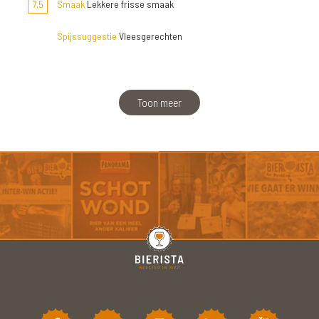
7,5
Smaak
Lekkere frisse smaak
Spijssuggestie
Vleesgerechten
Toon meer