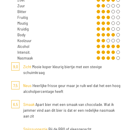
Zuur
Bitter
Fruitig
Moutig
Kruidig
Body
Koolzuur
Alcohol
Intensit.
Nasmaak
9,0
Zicht
Mooie koper kleurig biertje met een stevige
schuimkraag
7,5
Neus
Heerlijke frisse geur maar je ruik wel dat het een hoog
alcoholpercentage heeft
6,5
Smaak
Apart bier met een smaak van chocolade. Wat ik
jammer vind aan dit bier is dat er een redelijke nasmaak
aan zit
Spijssuggestie
Bij de BBQ of vleesgerecht