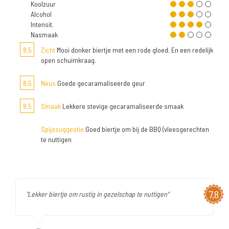
Koolzuur
Alcohol
Intensit.
Nasmaak
8,5
Zicht
Mooi donker biertje met een rode gloed. En een redelijk
open schuimkraag.
8,5
Neus
Goede gecaramaliseerde geur
8,5
Smaak
Lekkere stevige gecaramaliseerde smaak
Spijssuggestie
Goed biertje om bij de BBQ (vleesgerechten
te nuttigen
7,8
"Lekker biertje om rustig in gezelschap te nuttigen"