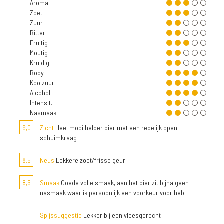
Aroma
Zoet
Zuur
Bitter
Fruitig
Moutig
Kruidig
Body
Koolzuur
Alcohol
Intensit.
Nasmaak
9,0
Zicht
Heel mooi helder bier met een redelijk open
schuimkraag
8,5
Neus
Lekkere zoet/frisse geur
8,5
Smaak
Goede volle smaak, aan het bier zit bijna geen
nasmaak waar ik persoonlijk een voorkeur voor heb.
Spijssuggestie
Lekker bij een vleesgerecht