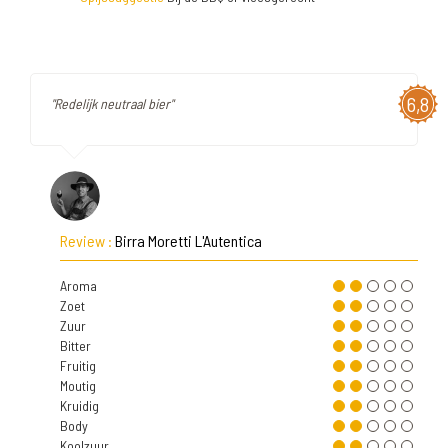
6,8
"Redelijk neutraal bier"
Review :
Birra Moretti L'Autentica
Aroma
Zoet
Zuur
Bitter
Fruitig
Moutig
Kruidig
Body
Koolzuur