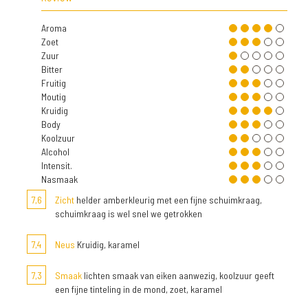
Aroma
Zoet
Zuur
Bitter
Fruitig
Moutig
Kruidig
Body
Koolzuur
Alcohol
Intensit.
Nasmaak
7,6
Zicht
helder amberkleurig met een fijne schuimkraag,
schuimkraag is wel snel we getrokken
7,4
Neus
Kruidig, karamel
7,3
Smaak
lichten smaak van eiken aanwezig, koolzuur geeft
een fijne tinteling in de mond, zoet, karamel