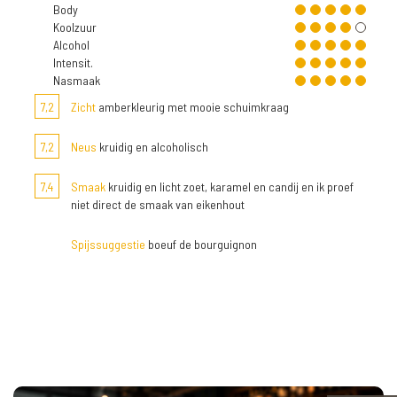
Body
Koolzuur
Alcohol
Intensit.
Nasmaak
7,2
Zicht
amberkleurig met mooie schuimkraag
7,2
Neus
kruidig en alcoholisch
7,4
Smaak
kruidig en licht zoet, karamel en candij en ik proef
niet direct de smaak van eikenhout
Spijssuggestie
boeuf de bourguignon