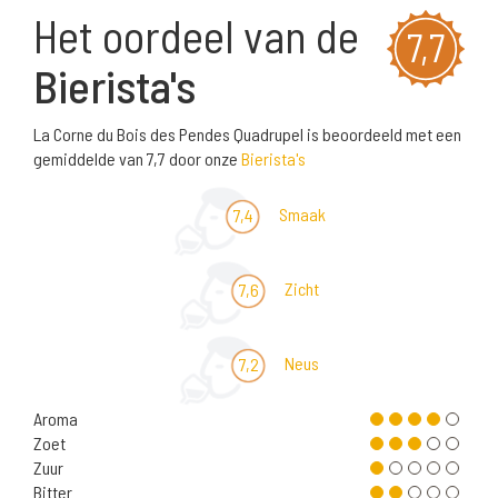
Het oordeel van de
7,7
Bierista's
La Corne du Bois des Pendes Quadrupel is beoordeeld met een
gemiddelde van 7,7 door onze
Bierista's
Smaak
7,4
Zicht
7,6
Neus
7,2
Aroma
Zoet
Zuur
Bitter