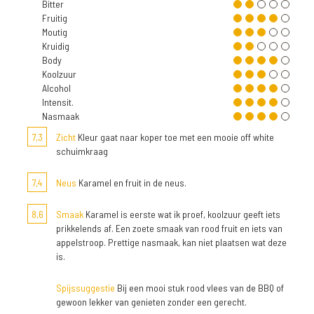
Bitter
Fruitig
Moutig
Kruidig
Body
Koolzuur
Alcohol
Intensit.
Nasmaak
7,3
Zicht
Kleur gaat naar koper toe met een mooie off white
schuimkraag
7,4
Neus
Karamel en fruit in de neus.
8,6
Smaak
Karamel is eerste wat ik proef, koolzuur geeft iets
prikkelends af. Een zoete smaak van rood fruit en iets van
appelstroop. Prettige nasmaak, kan niet plaatsen wat deze
is.
Spijssuggestie
Bij een mooi stuk rood vlees van de BBQ of
gewoon lekker van genieten zonder een gerecht.