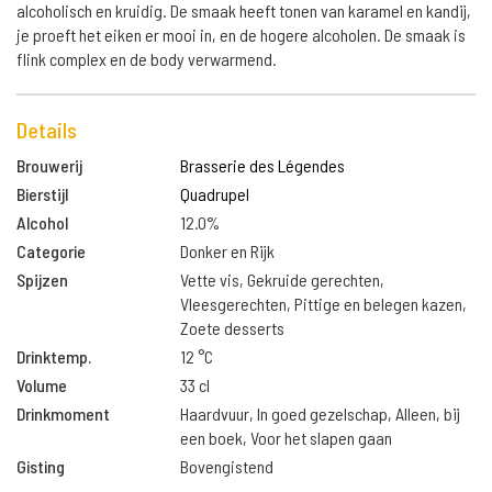
alcoholisch en kruidig. De smaak heeft tonen van karamel en kandij,
je proeft het eiken er mooi in, en de hogere alcoholen. De smaak is
flink complex en de body verwarmend.
Details
Brouwerij
Brasserie des Légendes
Bierstijl
Quadrupel
Alcohol
12.0%
Categorie
Donker en Rijk
Spijzen
Vette vis, Gekruide gerechten,
Vleesgerechten, Pittige en belegen kazen,
Zoete desserts
Drinktemp.
12 °C
Volume
33 cl
Drinkmoment
Haardvuur, In goed gezelschap, Alleen, bij
een boek, Voor het slapen gaan
Gisting
Bovengistend