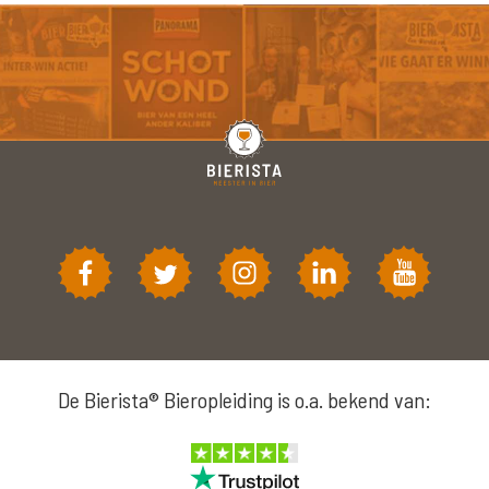
De Bierista® Bieropleiding is o.a. bekend van: