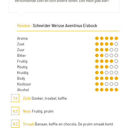
verschillende zoet en licht bittere tonen. Een mooi glas bier! "
Review :
Schneider Weisse Aventinus Eisbock
Aroma
Zoet
Zuur
Bitter
Fruitig
Moutig
Kruidig
Body
Koolzuur
Alcohol
7,9
Zicht
Donker, troebel, koffie
8,2
Neus
Fruitig, pruim
8,2
Smaak
Banaan, koffie en chocola. De pruim smaak komt