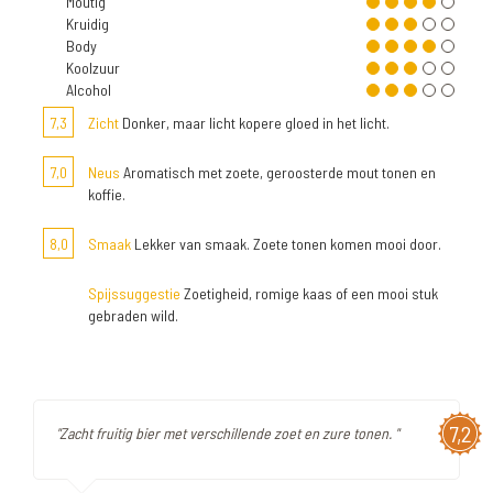
Moutig
Kruidig
Body
Koolzuur
Alcohol
7,3
Zicht
Donker, maar licht kopere gloed in het licht.
7,0
Neus
Aromatisch met zoete, geroosterde mout tonen en
koffie.
8,0
Smaak
Lekker van smaak. Zoete tonen komen mooi door.
Spijssuggestie
Zoetigheid, romige kaas of een mooi stuk
gebraden wild.
7,2
"Zacht fruitig bier met verschillende zoet en zure tonen. "