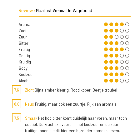
Review :
Maallust Vienna De Vagebond
Aroma
Zoet
Zuur
Bitter
Fruitig
Moutig
Kruidig
Body
Koolzuur
Alcohol
7,6
Zicht
Bijna amber kleurig. Rood koper. Beetje troubel
8,0
Neus
Fruitig, maar ook een zuurtje. Rijk aan aroma's
7,5
Smaak
Het hop bitter komt duidelijk naar voren, maar toch
subtiel. De kracht zit vooral in het koolzuur en de zuur
fruitige tonen die dit bier een bijzondere smaak geven.