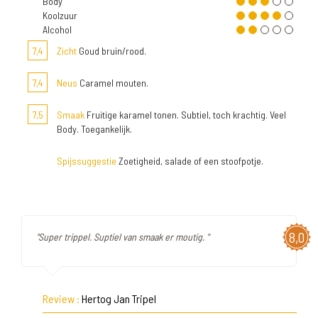
Body
Koolzuur
Alcohol
7,4
Zicht
Goud bruin/rood.
7,4
Neus
Caramel mouten.
7,5
Smaak
Fruitige karamel tonen. Subtiel, toch krachtig. Veel
Body. Toegankelijk.
Spijssuggestie
Zoetigheid, salade of een stoofpotje.
8,0
"Super trippel. Suptiel van smaak er moutig. "
Review :
Hertog Jan Tripel