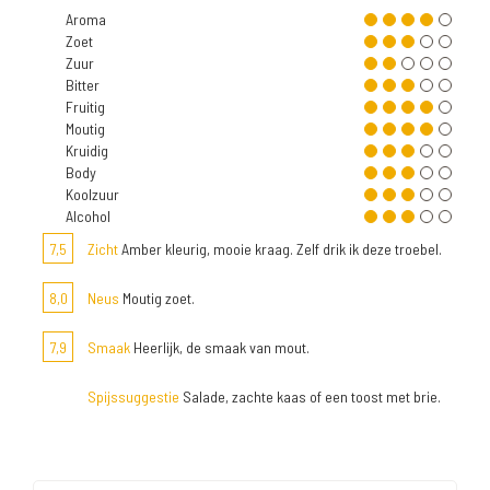
Aroma
Zoet
Zuur
Bitter
Fruitig
Moutig
Kruidig
Body
Koolzuur
Alcohol
7,5
Zicht
Amber kleurig, mooie kraag. Zelf drik ik deze troebel.
8,0
Neus
Moutig zoet.
7,9
Smaak
Heerlijk, de smaak van mout.
Spijssuggestie
Salade, zachte kaas of een toost met brie.