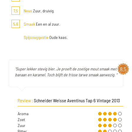
7,5
Neus
Zuur, druivig.
5,6
Smaak
Een en al zuur.
Spijssuggestie
Oude kaas.
8,5
"Super lekker stevig bier. Je proeft de zoetige mout smaak met
banaan en karamel. Toch blijft de frisse tarwe smaak aanwezig. "
Review :
Schneider Weisse Aventinus Tap 6 Vintage 2013
Aroma
Zoet
Zuur
Bitter