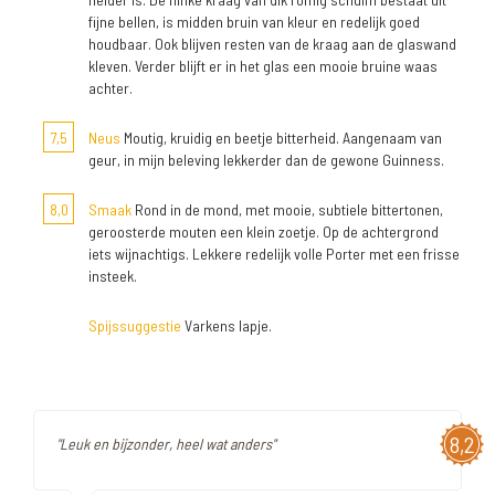
fijne bellen, is midden bruin van kleur en redelijk goed
houdbaar. Ook blijven resten van de kraag aan de glaswand
kleven. Verder blijft er in het glas een mooie bruine waas
achter.
7,5
Neus
Moutig, kruidig en beetje bitterheid. Aangenaam van
geur, in mijn beleving lekkerder dan de gewone Guinness.
8,0
Smaak
Rond in de mond, met mooie, subtiele bittertonen,
geroosterde mouten een klein zoetje. Op de achtergrond
iets wijnachtigs. Lekkere redelijk volle Porter met een frisse
insteek.
Spijssuggestie
Varkens lapje.
8,2
"Leuk en bijzonder, heel wat anders"