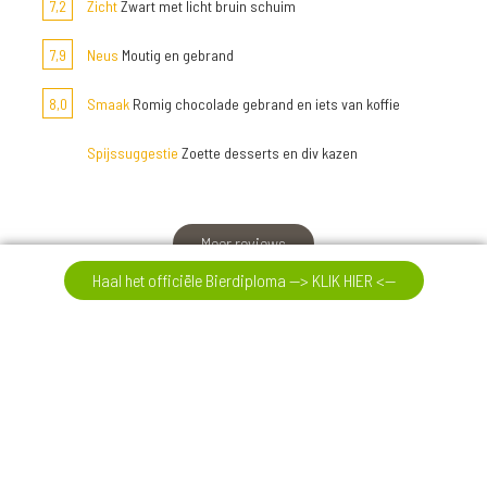
7,2
Zicht
Zwart met licht bruin schuim
7,9
Neus
Moutig en gebrand
8,0
Smaak
Romig chocolade gebrand en iets van koffie
Spijssuggestie
Zoette desserts en div kazen
Meer reviews
Haal het officiële Bierdiploma --> KLIK HIER <--
07-08-26