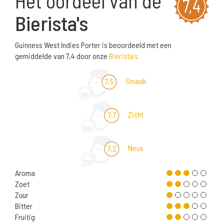
Het oordeel van de
7,4
Bierista's
Guinness West Indies Porter is beoordeeld met een
gemiddelde van 7,4 door onze
Bierista's
Smaak
7,5
Zicht
7,7
Neus
7,2
Aroma
Zoet
Zuur
Bitter
Fruitig