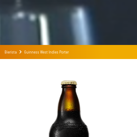
Bierista
Guinness West Indies Porter