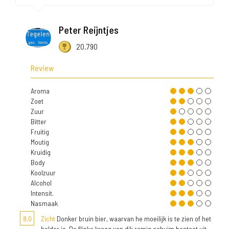
Peter Reijntjes
20.790
Review
Aroma
Zoet
Zuur
Bitter
Fruitig
Moutig
Kruidig
Body
Koolzuur
Alcohol
Intensit.
Nasmaak
8,0
Zicht
Donker bruin bier, waarvan he moeilijk is te zien of het
helder is. De flinke kraag van dik romig schuim bestaat uit