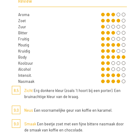
Review
Aroma
Zoet
Zuur
Bitter
Fruitig
Moutig
Kruidig
Body
Koolzuur
Alcohol
Intensit.
Nasmaak
8,5
Zicht
Erg donkere kleur (zoals 't hoort bij een porter). Een
bruinachtige kleur van de kraag.
9,0
Neus
Een voornamelijke geur van koffie en karamel.
9,0
Smaak
Een beetje zoet met een fijne bittere nasmaak door
de smaak van koffie en chocolade.