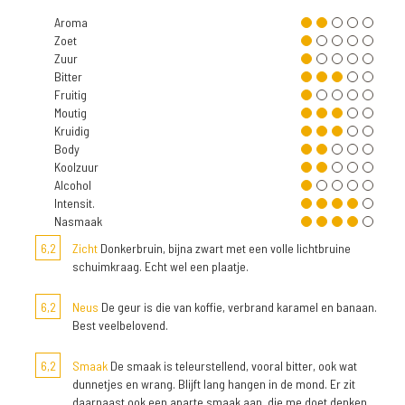
Aroma
Zoet
Zuur
Bitter
Fruitig
Moutig
Kruidig
Body
Koolzuur
Alcohol
Intensit.
Nasmaak
6,2
Zicht
Donkerbruin, bijna zwart met een volle lichtbruine
schuimkraag. Echt wel een plaatje.
6,2
Neus
De geur is die van koffie, verbrand karamel en banaan.
Best veelbelovend.
6,2
Smaak
De smaak is teleurstellend, vooral bitter, ook wat
dunnetjes en wrang. Blijft lang hangen in de mond. Er zit
daarnaast ook een aparte smaak aan, die me doet denken