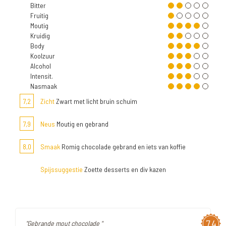
Bitter
Fruitig
Moutig
Kruidig
Body
Koolzuur
Alcohol
Intensit.
Nasmaak
7,2
Zicht
Zwart met licht bruin schuim
7,9
Neus
Moutig en gebrand
8,0
Smaak
Romig chocolade gebrand en iets van koffie
Spijssuggestie
Zoette desserts en div kazen
7,4
"Gebrande mout chocolade "