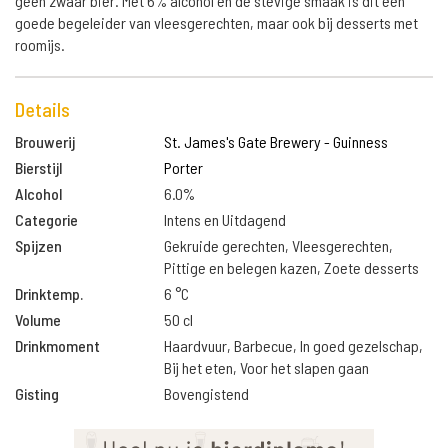
geen zwaar bier. Met 6% alcohol en de stevige smaak is dit een
goede begeleider van vleesgerechten, maar ook bij desserts met
roomijs.
Details
Brouwerij
St. James's Gate Brewery - Guinness
Bierstijl
Porter
Alcohol
6.0%
Categorie
Intens en Uitdagend
Spijzen
Gekruide gerechten, Vleesgerechten,
Pittige en belegen kazen, Zoete desserts
Drinktemp.
6 °C
Volume
50 cl
Drinkmoment
Haardvuur, Barbecue, In goed gezelschap,
Bij het eten, Voor het slapen gaan
Gisting
Bovengistend