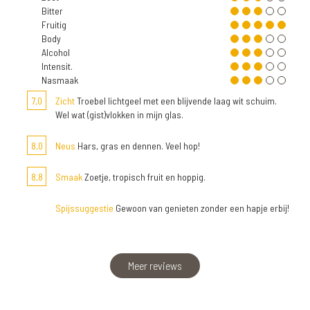
Bitter
Fruitig
Body
Alcohol
Intensit.
Nasmaak
7,0
Zicht
Troebel lichtgeel met een blijvende laag wit schuim.
Wel wat (gist)vlokken in mijn glas.
8,0
Neus
Hars, gras en dennen. Veel hop!
8,8
Smaak
Zoetje, tropisch fruit en hoppig.
Spijssuggestie
Gewoon van genieten zonder een hapje erbij!
Meer reviews