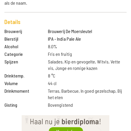
als de naam.
Details
Brouwerij
Brouwerij De Moersleutel
Bierstijl
IPA - India Pale Ale
Alcohol
8.0%
Categorie
Fris en fruitig
Spijzen
Salades, Kip en gevogelte, Witvis, Vette
vis, Jonge en romige kazen
Drinktemp.
8 °C
Volume
44 cl
Drinkmoment
Terras, Barbecue, In goed gezelschap, Bij
het eten
Gisting
Bovengistend