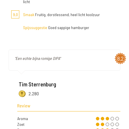
licht
9,0
Smaak
Fruitig, dorstlessend, heel licht koolzuur
Spijssuggestie
Goed sappige hamburger
8,2
"Een echte bijna romige DIPA"
Tim Sterrenburg
2.280
Review
Aroma
Zoet