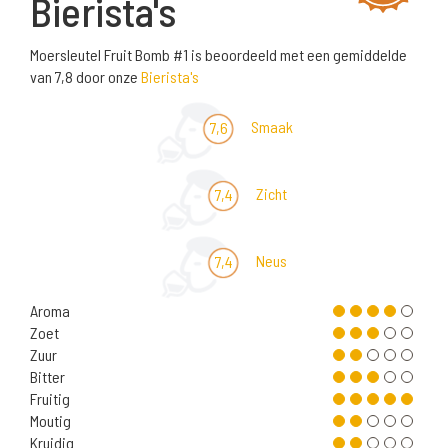
Bierista's
Moersleutel Fruit Bomb #1 is beoordeeld met een gemiddelde
van 7,8 door onze
Bierista's
Smaak
7,6
Zicht
7,4
Neus
7,4
Aroma
Zoet
Zuur
Bitter
Fruitig
Moutig
Kruidig