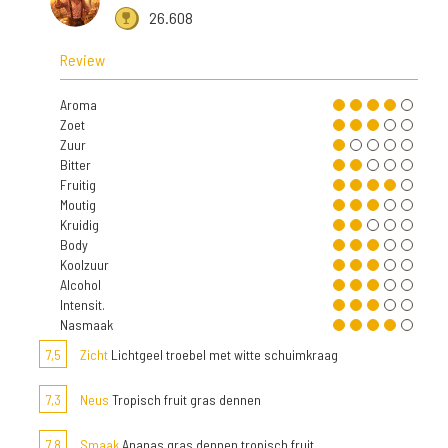
26.608
Review
Aroma
Zoet
Zuur
Bitter
Fruitig
Moutig
Kruidig
Body
Koolzuur
Alcohol
Intensit.
Nasmaak
7,5
Zicht
Lichtgeel troebel met witte schuimkraag
7,3
Neus
Tropisch fruit gras dennen
7,8
Smaak
Ananas gras dennen tropisch fruit