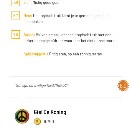
7,0
Zicht
Mistig goud geel
6,7
Neus
Het tropisch fruit komt je te gemoed tijdens het
inschenken.
7,0
Smaak
Vol van smaak, ananas, tropisch fruit met een
lekkere hoppige afdronk waardoor het niet te zoet wordt
Spijssuggestie
Pittig eten, op een zonnig terras
8,0
"Stevige en fruitige DIPA/DNEIPA"
Giel De Koning
9.750