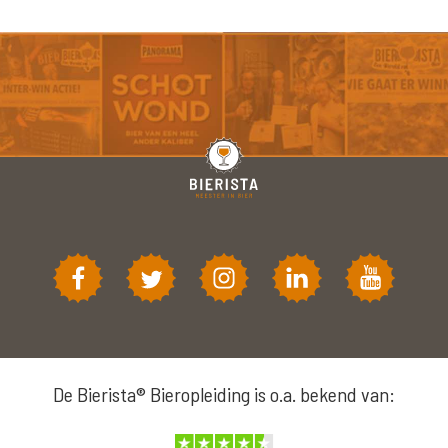
De Bierista® Bieropleiding is o.a. bekend van: