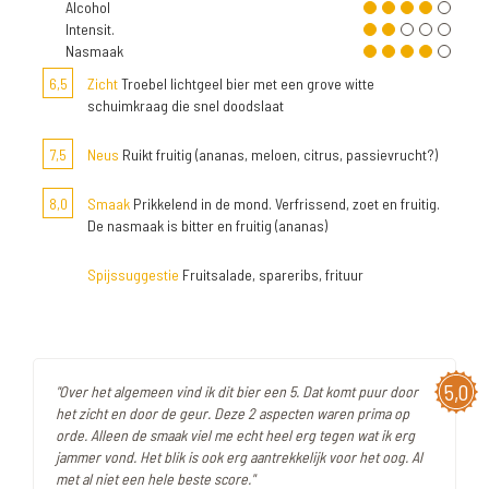
Alcohol
Intensit.
Nasmaak
6,5
Zicht
Troebel lichtgeel bier met een grove witte
schuimkraag die snel doodslaat
7,5
Neus
Ruikt fruitig (ananas, meloen, citrus, passievrucht?)
8,0
Smaak
Prikkelend in de mond. Verfrissend, zoet en fruitig.
De nasmaak is bitter en fruitig (ananas)
Spijssuggestie
Fruitsalade, spareribs, frituur
5,0
"Over het algemeen vind ik dit bier een 5. Dat komt puur door
het zicht en door de geur. Deze 2 aspecten waren prima op
orde. Alleen de smaak viel me echt heel erg tegen wat ik erg
jammer vond. Het blik is ook erg aantrekkelijk voor het oog. Al
met al niet een hele beste score."