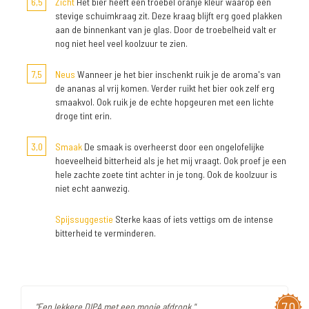
6,5
Zicht
Het bier heeft een troebel oranje kleur waarop een
stevige schuimkraag zit. Deze kraag blijft erg goed plakken
aan de binnenkant van je glas. Door de troebelheid valt er
nog niet heel veel koolzuur te zien.
7,5
Neus
Wanneer je het bier inschenkt ruik je de aroma's van
de ananas al vrij komen. Verder ruikt het bier ook zelf erg
smaakvol. Ook ruik je de echte hopgeuren met een lichte
droge tint erin.
3,0
Smaak
De smaak is overheerst door een ongelofelijke
hoeveelheid bitterheid als je het mij vraagt. Ook proef je een
hele zachte zoete tint achter in je tong. Ook de koolzuur is
niet echt aanwezig.
Spijssuggestie
Sterke kaas of iets vettigs om de intense
bitterheid te verminderen.
7,0
"Een lekkere DIPA met een mooie afdronk "