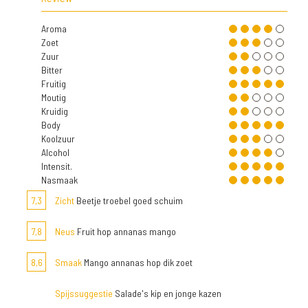
Aroma
Zoet
Zuur
Bitter
Fruitig
Moutig
Kruidig
Body
Koolzuur
Alcohol
Intensit.
Nasmaak
7,3
Zicht
Beetje troebel goed schuim
7,8
Neus
Fruit hop annanas mango
8,6
Smaak
Mango annanas hop dik zoet
Spijssuggestie
Salade's kip en jonge kazen