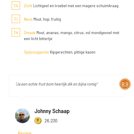
7,4
Zicht
Lichtgeel en troebel met een magere schuimkraag
7,1
Neus
Mout, hop, fruitig
7,4
Smaak
Mout, ananas, mango, citrus, vol mondgevoel met
een licht bittertje
Spijssuggestie
Kipgerechten, pittige kazen
8,9
"Ja een echte fruit bom heerlijk dik en bijna romig"
Johnny Schaap
26.230
Review