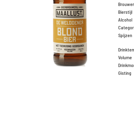
Brouweri
Bierstijl
Alcohol
Categor
Spijzen
Drinkte
Volume
Drinkm
Gisting