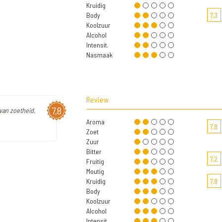
Kruidig
Body
7,3
Koolzuur
Alcohol
Intensit.
Nasmaak
Review
7,8
van zoetheid,
Aroma
7,8
Zoet
Zuur
Bitter
7,2
Fruitig
Moutig
Kruidig
7,8
Body
Koolzuur
Alcohol
Intensit.