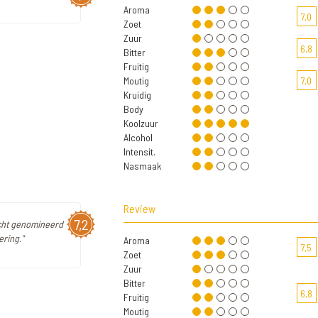
Aroma
7,0
Zoet
Zuur
6,8
Bitter
Fruitig
Moutig
7,0
Kruidig
Body
Koolzuur
Alcohol
Intensit.
Nasmaak
Review
7,2
echt genomineerd
ering."
Aroma
7,5
Zoet
Zuur
Bitter
6,8
Fruitig
Moutig