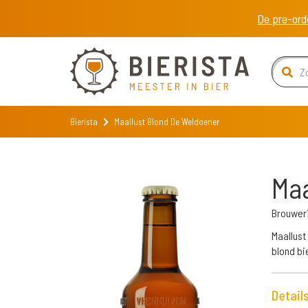
De pre-ord
Bierista
Maallust Blond De Weldoener
Maa
Brouweri
Maallust
blond bi
Detail