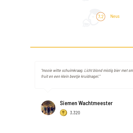
Neus
7,2
"mooie witte schuimkraag. Licht blond mistig bier met s
fruit en een klein beetje kruidnagel."
Siemen Wachtmeester
3.320