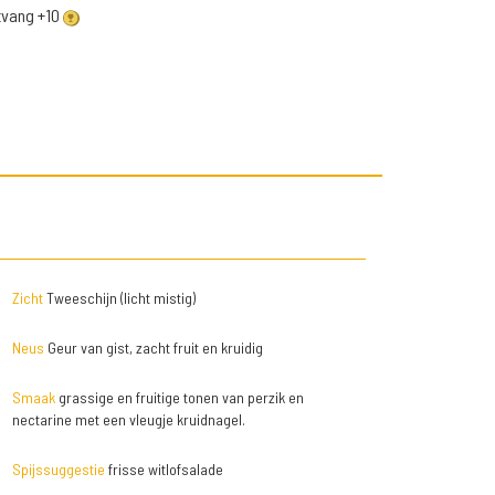
ntvang +10
Zicht
Tweeschijn (licht mistig)
Neus
Geur van gist, zacht fruit en kruidig
Smaak
grassige en fruitige tonen van perzik en
nectarine met een vleugje kruidnagel.
Spijssuggestie
frisse witlofsalade