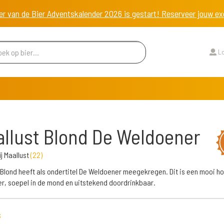
er van de Bier Adventskalender 2026 is gestart! Reserveer jouw 
Lo
llust Blond De Weldoener
j Maallust
(
22
)
 Blond heeft als ondertitel De Weldoener meegekregen. Dit is een mooi h
er, soepel in de mond en uitstekend doordrinkbaar.
s