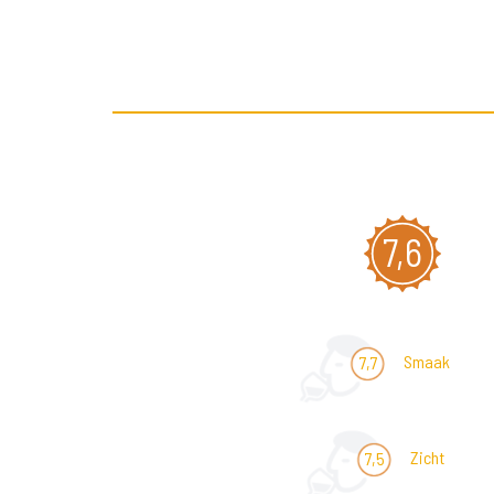
7,6
Smaak
7,7
Zicht
7,5