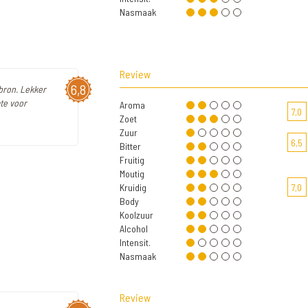
Nasmaak
Review
6,8
bron. Lekker
mte voor
Aroma
7,0
Zoet
Zuur
6,5
Bitter
Fruitig
Moutig
Kruidig
7,0
Body
Koolzuur
Alcohol
Intensit.
Nasmaak
Review