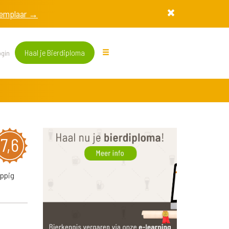
exemplaar →
Haal je Bierdiploma
gin
7,6
oppig