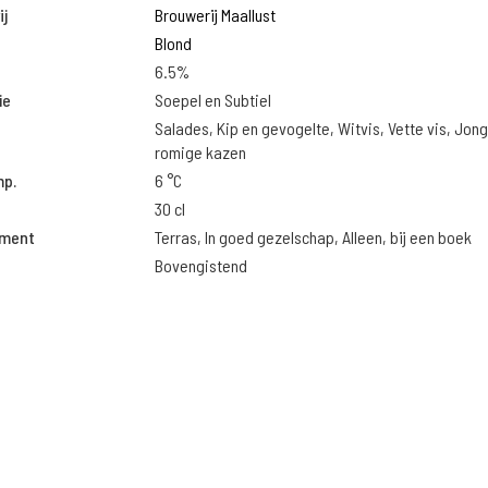
j
Brouwerij Maallust
Blond
6.5%
ie
Soepel en Subtiel
Salades, Kip en gevogelte, Witvis, Vette vis, Jon
romige kazen
mp.
6 °C
30 cl
oment
Terras, In goed gezelschap, Alleen, bij een boek
Bovengistend