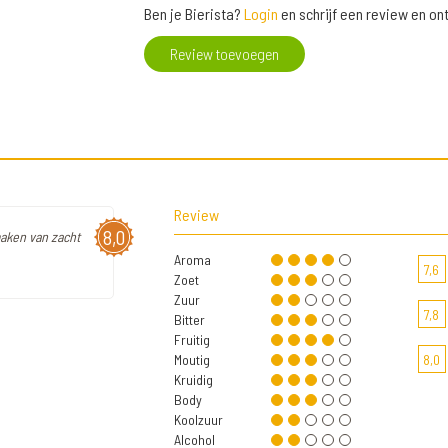
Ben je Bierista?
Login
en schrijf een review en o
Review toevoegen
Review
8,0
maken van zacht
Aroma
7,6
Zoet
Zuur
7,8
Bitter
Fruitig
Moutig
8,0
Kruidig
Body
Koolzuur
Alcohol