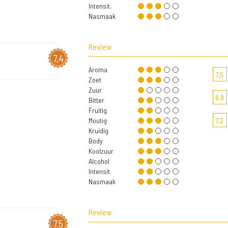
Intensit.
Nasmaak
Review
7,4
Aroma
7,5
Zoet
Zuur
6,8
Bitter
Fruitig
Moutig
7,2
Kruidig
Body
Koolzuur
Alcohol
Intensit.
Nasmaak
Review
7,5