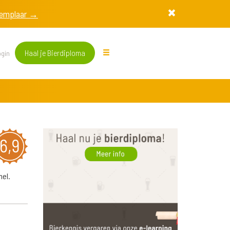
exemplaar →
Haal je Bierdiploma
gin
6,9
mel.