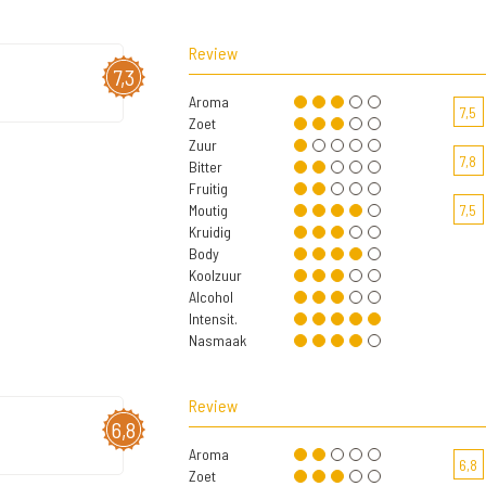
Review
7,3
Aroma
7,5
Zoet
Zuur
7,8
Bitter
Fruitig
Moutig
7,5
Kruidig
Body
Koolzuur
Alcohol
Intensit.
Nasmaak
Review
6,8
Aroma
6,8
Zoet