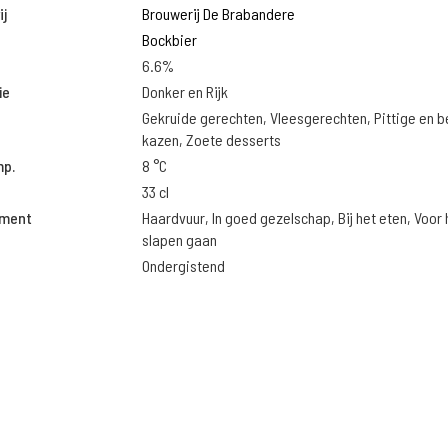
j
Brouwerij De Brabandere
Bockbier
6.6%
ie
Donker en Rijk
Gekruide gerechten, Vleesgerechten, Pittige en 
kazen, Zoete desserts
mp.
8 °C
33 cl
oment
Haardvuur, In goed gezelschap, Bij het eten, Voor 
slapen gaan
Ondergistend