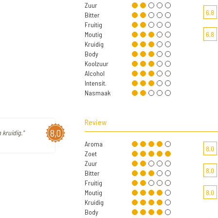
Zuur
6,8
Bitter
Fruitig
Moutig
6,8
Kruidig
Body
Koolzuur
Alcohol
Intensit.
Nasmaak
Review
8,0
 kruidig."
Aroma
8,0
Zoet
Zuur
8,0
Bitter
Fruitig
Moutig
8,0
Kruidig
Body