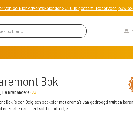
er van de Bier Adventskalender 2026 is gestart! Reserveer jouw 
Lo
aremont Bok
ij De Brabandere
(
23
)
t Bok is een Belgisch bockbier met aroma's van gedroogd fruit en kara
 en zoet en een heel subtiel bittertje.
s