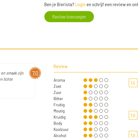
Ben je Bierista?
Login
en schrijf een review en o
Review toevoegen
Review
7,0
 en smaak zijn
n lichte
Aroma
7,5
Zoet
Zuur
Bitter
Fruitig
Moutig
7,0
Kruidig
Body
Koolzuur
Alcohol
7,0