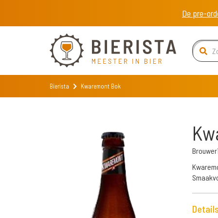
De pre-ord
Bierista
Kwaremont Bok
Kw
Brouwer
Kwaremon
Smaakvol
Detail