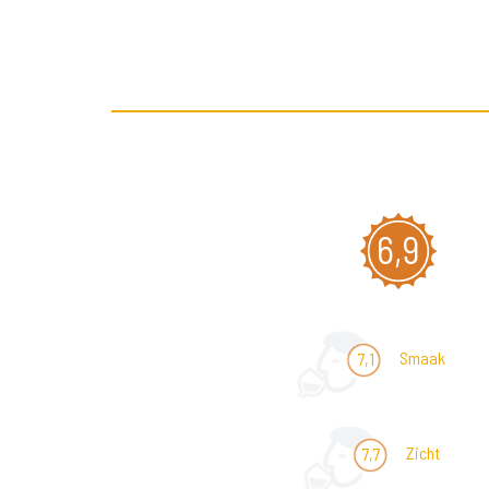
6,9
Smaak
7,1
Zicht
7,7