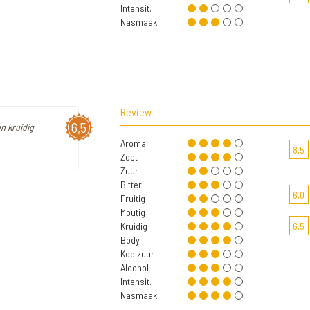
Intensit.
Nasmaak
Review
6,5
n kruidig
Aroma
8,5
Zoet
Zuur
Bitter
6,0
Fruitig
Moutig
Kruidig
6,5
Body
Koolzuur
Alcohol
Intensit.
Nasmaak