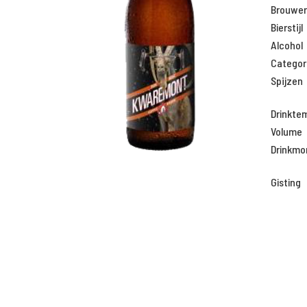
Brouweri
Bierstijl
Alcohol
Categor
Spijzen
Drinkte
Volume
Drinkm
Gisting