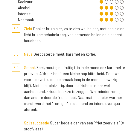
Koolzuur
Alcohol
Intensit.
Nasmaak
8,0
Zicht
Donker bruin bier, zo te zien wel helder, met een kleine
licht bruine schuimkraag, van gemende bellen en niet echt
houdbaar.
8,0
Neus
Geroosterde mout, karamel en koffie.
8,0
Smaak
Zoet, moutig en fruitig fris in de mond ook karamel te
proeven. Afdronk heeft een kleine hop bitterheid. Maar wat
vooral opvalt is dat de smaak lang in de mond aanwezig
blijft. Niet echt plakkerig, door de frisheid, maar wel
aanhoudend. Frisse bock zo te zeggen. Wat minder romig
dan andere door de frisse noot. Naarmate het bier warmer
wordt, wordt het "romiger" in de mond en intensiever qua
afdronk.
Spijssuggestie
Super begeleider van een "friet zoervleis" (=
stoofvlees)