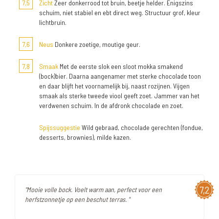
7,5
Zicht
Zeer donkerrood tot bruin, beetje helder. Enigszins
schuim, niet stabiel en ebt direct weg. Structuur grof, kleur
lichtbruin.
7,6
Neus
Donkere zoetige, moutige geur.
7,8
Smaak
Met de eerste slok een sloot mokka smakend
(bock)bier. Daarna aangenamer met sterke chocolade toon
en daar blijft het voornamelijk bij, naast rozijnen. Vijgen
smaak als sterke tweede viool geeft zoet. Jammer van het
verdwenen schuim. In de afdronk chocolade en zoet.
Spijssuggestie
Wild gebraad, chocolade gerechten (fondue,
desserts, brownies), milde kazen.
7,2
"Mooie volle bock. Voelt warm aan, perfect voor een
herfstzonnetje op een beschut terras. "