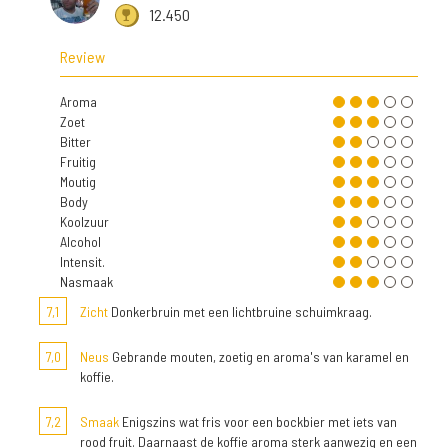
12.450
Review
Aroma
Zoet
Bitter
Fruitig
Moutig
Body
Koolzuur
Alcohol
Intensit.
Nasmaak
7,1
Zicht
Donkerbruin met een lichtbruine schuimkraag.
7,0
Neus
Gebrande mouten, zoetig en aroma's van karamel en
koffie.
7,2
Smaak
Enigszins wat fris voor een bockbier met iets van
rood fruit. Daarnaast de koffie aroma sterk aanwezig en een