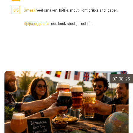
6,5
Smaak
Veel smaken: koffie, mout, licht prikkelend, peper.
Spijssuggestie
rode kool, stoofgerechten.
07-08-26