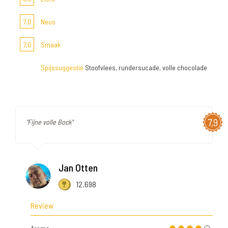
7,0
Neus
7,0
Smaak
Spijssuggestie
Stoofvlees, rundersucade, volle chocolade
7,9
"Fijne volle Bock"
Jan Otten
12.698
Review