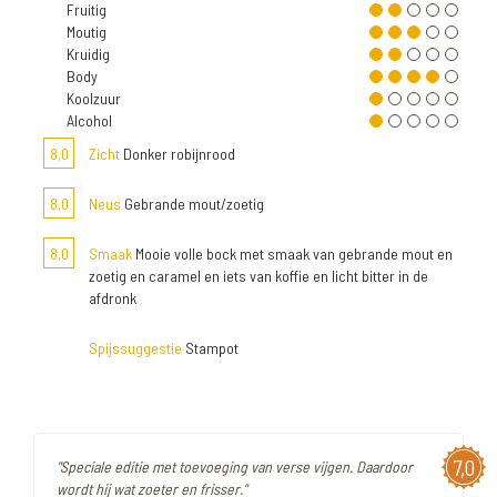
Fruitig
Moutig
Kruidig
Body
Koolzuur
Alcohol
8,0
Zicht
Donker robijnrood
8,0
Neus
Gebrande mout/zoetig
8,0
Smaak
Mooie volle bock met smaak van gebrande mout en
zoetig en caramel en iets van koffie en licht bitter in de
afdronk
Spijssuggestie
Stampot
7,0
"Speciale editie met toevoeging van verse vijgen. Daardoor
wordt hij wat zoeter en frisser."