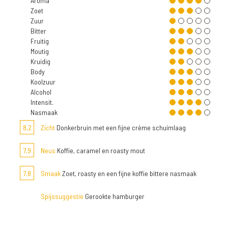
Aroma
Zoet
Zuur
Bitter
Fruitig
Moutig
Kruidig
Body
Koolzuur
Alcohol
Intensit.
Nasmaak
8,2
Zicht
Donkerbruin met een fijne crème schuimlaag
7,9
Neus
Koffie, caramel en roasty mout
7,8
Smaak
Zoet, roasty en een fijne koffie bittere nasmaak
Spijssuggestie
Gerookte hamburger