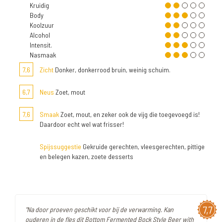
Kruidig
Body
Koolzuur
Alcohol
Intensit.
Nasmaak
7,6
Zicht
Donker, donkerrood bruin, weinig schuim.
6,7
Neus
Zoet, mout
7,6
Smaak
Zoet, mout, en zeker ook de vijg die toegevoegd is!
Daardoor echt wel wat frisser!
Spijssuggestie
Gekruide gerechten, vleesgerechten, pittige
en belegen kazen, zoete desserts
7,7
"Na door proeven geschikt voor bij de verwarming. Kan
ouderen in de fles dit Bottom Fermented Bock Style Beer with