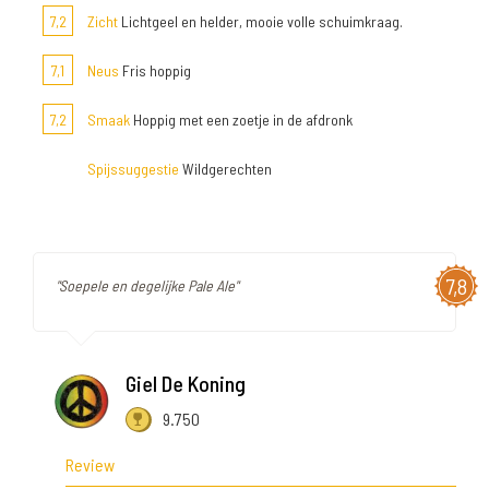
7,2
Zicht
Lichtgeel en helder, mooie volle schuimkraag.
7,1
Neus
Fris hoppig
7,2
Smaak
Hoppig met een zoetje in de afdronk
Spijssuggestie
Wildgerechten
7,8
"Soepele en degelijke Pale Ale"
Giel De Koning
9.750
Review