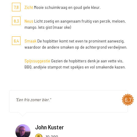
7,8
Zicht
Mooie schuimkraag en goud gele kleur.
8,3
Neus
Licht zoetig en aangenaam fruitig van perzik, meloen,
mango. Iets gist (maar oke)
6,4
Smaak
De hopbitter komt net even te prominent aanwezig,
waardoor de andere smaken op de achtergrond verdwijnen.
Spijssuggestie
Gezien de hopbitters denk je aan vette vis,
BBQ, andijvie stampot met spekjes en vol smakende kazen.
6,7
"Een fris zomer bier."
John Kuster
10.280