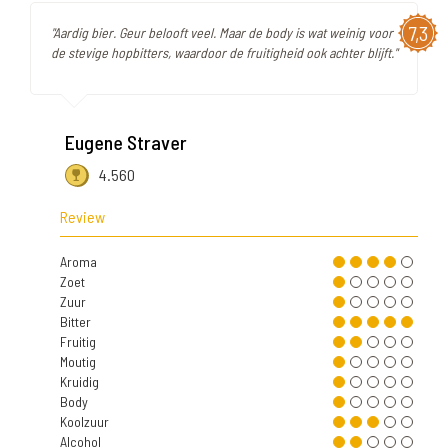
7,3
"Aardig bier. Geur belooft veel. Maar de body is wat weinig voor
de stevige hopbitters, waardoor de fruitigheid ook achter blijft."
Eugene Straver
4.560
Review
Aroma
Zoet
Zuur
Bitter
Fruitig
Moutig
Kruidig
Body
Koolzuur
Alcohol