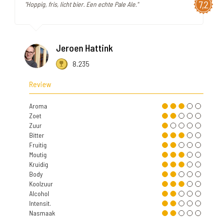
7,2
"Hoppig, fris, licht bier. Een echte Pale Ale."
Jeroen Hattink
8.235
Review
Aroma
Zoet
Zuur
Bitter
Fruitig
Moutig
Kruidig
Body
Koolzuur
Alcohol
Intensit.
Nasmaak