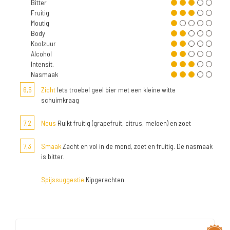
Bitter
Fruitig
Moutig
Body
Koolzuur
Alcohol
Intensit.
Nasmaak
6,5
Zicht
Iets troebel geel bier met een kleine witte
schuimkraag
7,2
Neus
Ruikt fruitig (grapefruit, citrus, meloen) en zoet
7,3
Smaak
Zacht en vol in de mond, zoet en fruitig. De nasmaak
is bitter.
Spijssuggestie
Kipgerechten