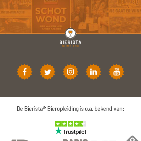
De Bierista® Bieropleiding is o.a. bekend van: