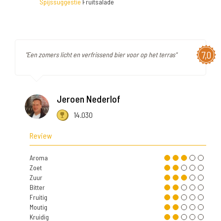
Spijssuggestie
Fruitsalade
7,0
"Een zomers licht en verfrissend bier voor op het terras"
Jeroen Nederlof
14.030
Review
Aroma
Zoet
Zuur
Bitter
Fruitig
Moutig
Kruidig