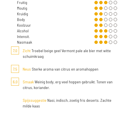
Fruitig
Moutig
Kruidig
Body
Koolzuur
Alcohol
Intensit.
Nasmaak
7,0
Zicht
Troebel beige geel Vermont pale ale bier met witte
schuimkraag
7,5
Neus
Sterke aroma van citrus en aromahoppen
6,0
Smaak
Weinig body, erg veel hoppen gebruikt. Tonen van
citrus, koriander.
Spijssuggestie
Nasi, indisch, zoetig fris deserts. Zachte
milde kaas