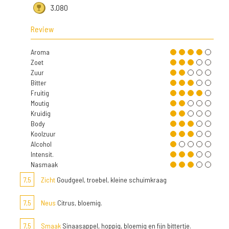
3.080
Review
Aroma
Zoet
Zuur
Bitter
Fruitig
Moutig
Kruidig
Body
Koolzuur
Alcohol
Intensit.
Nasmaak
7,5
Zicht
Goudgeel, troebel, kleine schuimkraag
7,5
Neus
Citrus, bloemig.
7,5
Smaak
Sinaasappel, hoppig, bloemig en fijn bittertje.