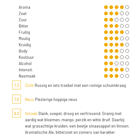
Aroma
Zoet
Zuur
Bitter
Fruitig
Moutig
Kruidig
Body
Koolzuur
Alcohol
Intensit.
Nasmaak
7,3
Zicht
Rossig en iets troebel met een romige schuimkraag
7,6
Neus
Plezierige hoppige neus
8,0
Smaak
Slank, soepel, droog en verfrissend. Granig met
aardig wat bloemen, mango, perzik en witte druif. Daarbij
wat grasachtige kruiden, een beetje sinaasappel en limoen.
Aromatische Ale, bitterzoet en zomers van karakter