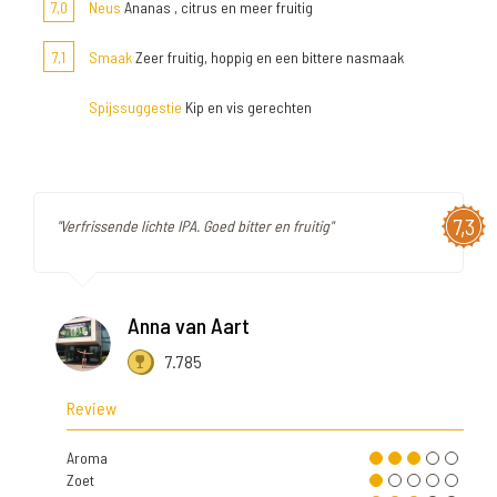
7,0
Neus
Ananas , citrus en meer fruitig
7,1
Smaak
Zeer fruitig, hoppig en een bittere nasmaak
Spijssuggestie
Kip en vis gerechten
7,3
"Verfrissende lichte IPA. Goed bitter en fruitig"
Anna van Aart
7.785
Review
Aroma
Zoet