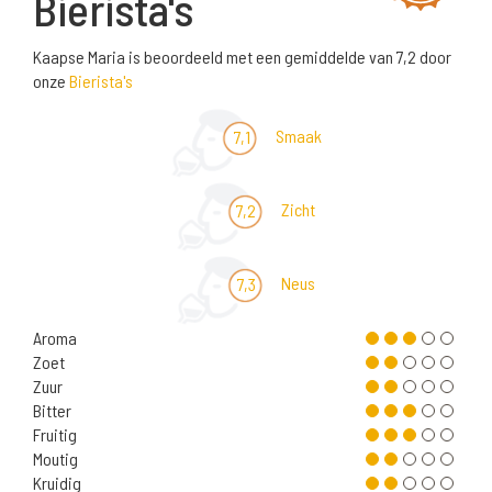
Bierista's
Kaapse Maria is beoordeeld met een gemiddelde van 7,2 door
onze
Bierista's
Smaak
7,1
Zicht
7,2
Neus
7,3
Aroma
Zoet
Zuur
Bitter
Fruitig
Moutig
Kruidig