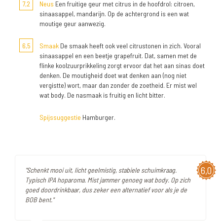
7,2
Neus
Een fruitige geur met citrus in de hoofdrol: citroen,
sinaasappel, mandarijn. Op de achtergrond is een wat
moutige geur aanwezig.
6,5
Smaak
De smaak heeft ook veel citrustonen in zich. Vooral
sinaasappel en een beetje grapefruit. Dat, samen met de
flinke koolzuurprikkeling zorgt ervoor dat het aan sinas doet
denken. De moutigheid doet wat denken aan (nog niet
vergistte) wort, maar dan zonder de zoetheid. Er mist wel
wat body. De nasmaak is fruitig en licht bitter.
Spijssuggestie
Hamburger.
6,0
"Schenkt mooi uit, licht geelmistig, stabiele schuimkraag.
Typisch IPA hoparoma. Mist jammer genoeg wat body. Op zich
goed doordrinkbaar, dus zeker een alternatief voor als je de
BOB bent."