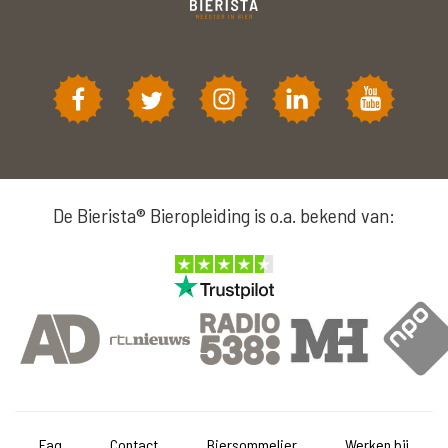
De Bierista® Bieropleiding is o.a. bekend van:
Faq
Contact
Biersommelier
Werken bij