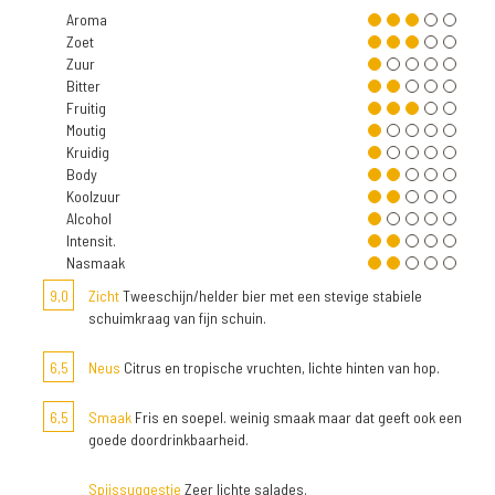
Aroma
Zoet
Zuur
Bitter
Fruitig
Moutig
Kruidig
Body
Koolzuur
Alcohol
Intensit.
Nasmaak
9,0
Zicht
Tweeschijn/helder bier met een stevige stabiele
schuimkraag van fijn schuin.
6,5
Neus
Citrus en tropische vruchten, lichte hinten van hop.
6,5
Smaak
Fris en soepel. weinig smaak maar dat geeft ook een
goede doordrinkbaarheid.
Spijssuggestie
Zeer lichte salades.