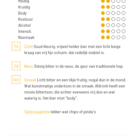
Moutig
Kruidig
Body
Koolzuur
Alcohol
Intensit.
Nasmaak
7,5
Zicht
Goud kleurig, vrijwel helder bier met een licht beige
kraag van vrij fijn schuim, dat redelijk stabiel is.
7,0
Neus
Stevig bitter in de neus, de geur van traditionele hop.
6,5
Smaak
Licht bitter en een tikje fruitig, nogal dun in de mond.
Wat kunstmatige ondertoon in de smaak. Afdronk heeft een
mooie bittertoon, die echter eveneens vrij dun en wat
waterig is. Het bier mist "body".
Spijssuggestie
lekker wat chips of pinda's