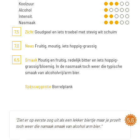
Koolzuur
Alcohol
Intensit.
Nasmaak
7,5
Zicht
Goudgeel en iets troebel met stevig wit schuim
7,0
Neus
Fruitig, moutig, iets hoppig-grassig
6,5
Smaak
Moutig en fruitig, redelijk bitter en iets hoppig-
grassig/bloemig. In de nasmaak toch weer die typische
smaak van alcoholvrij/arm bier.
Spijssuggestie
Borrelplank
5,6
"Ziet er op eerste oog uit als een lekker biertje maar je proeft
toch weer die namaak smaak van alcohol arm bier."