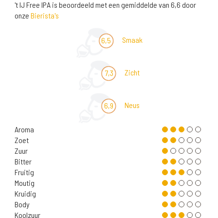
't IJ Free IPA is beoordeeld met een gemiddelde van 6,6 door
onze
Bierista's
Smaak
6,5
Zicht
7,3
Neus
6,9
Aroma
Zoet
Zuur
Bitter
Fruitig
Moutig
Kruidig
Body
Koolzuur