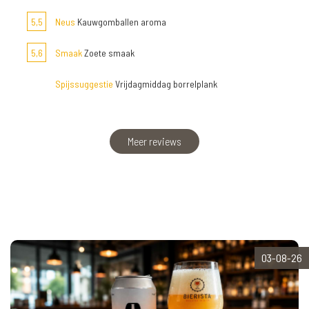
5,5
Neus
Kauwgomballen aroma
5,6
Smaak
Zoete smaak
Spijssuggestie
Vrijdagmiddag borrelplank
Meer reviews
03-08-26