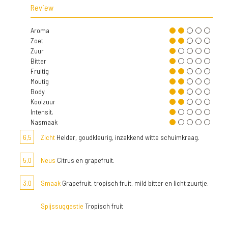
Review
Aroma
Zoet
Zuur
Bitter
Fruitig
Moutig
Body
Koolzuur
Intensit.
Nasmaak
6,5
Zicht
Helder, goudkleurig, inzakkend witte schuimkraag.
5,0
Neus
Citrus en grapefruit.
3,0
Smaak
Grapefruit, tropisch fruit, mild bitter en licht zuurtje.
Spijssuggestie
Tropisch fruit