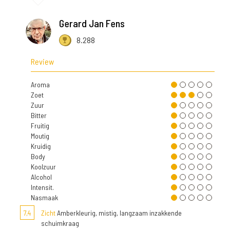
Gerard Jan Fens
8.288
Review
Aroma
Zoet
Zuur
Bitter
Fruitig
Moutig
Kruidig
Body
Koolzuur
Alcohol
Intensit.
Nasmaak
7,4
Zicht
Amberkleurig, mistig, langzaam inzakkende
schuimkraag