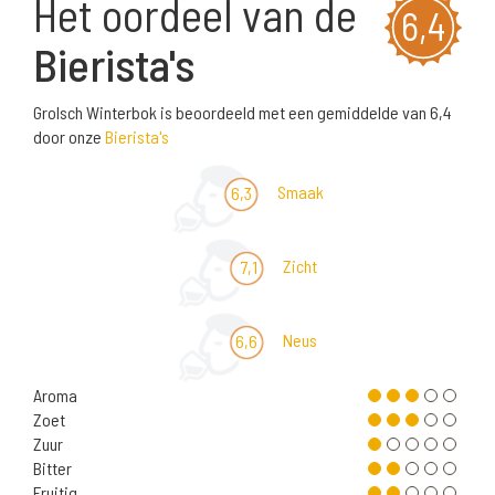
Het oordeel van de
6,4
Bierista's
Grolsch Winterbok is beoordeeld met een gemiddelde van 6,4
door onze
Bierista's
Smaak
6,3
Zicht
7,1
Neus
6,6
Aroma
Zoet
Zuur
Bitter
Fruitig