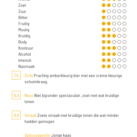
Zoet
Zuur
Bitter
Fruitig
Moutig
Kruidig
Body
Koolzuur
Alcohol
Intensit.
Nasmaak
7,5
Zicht
Prachtig amberkleurig bier met een crème kleurige
schuimkraag.
6,0
Neus
Niet bijzonder spectaculair, zoet met wat kruidige
tonen
6,0
Smaak
Zoete smaak met kruidige tonen die wat minder
hadden gemogen
Spijssuggestie
Jonge kaas