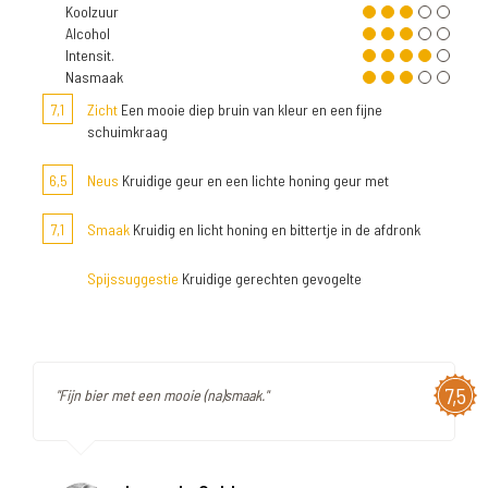
Koolzuur
Alcohol
Intensit.
Nasmaak
7,1
Zicht
Een mooie diep bruin van kleur en een fijne
schuimkraag
6,5
Neus
Kruidige geur en een lichte honing geur met
7,1
Smaak
Kruidig en licht honing en bittertje in de afdronk
Spijssuggestie
Kruidige gerechten gevogelte
7,5
"Fijn bier met een mooie (na)smaak."