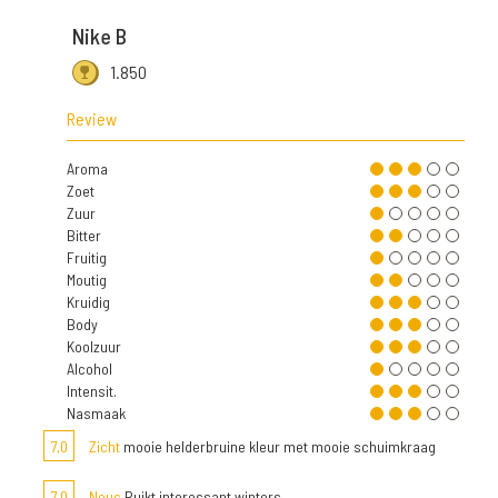
Nike B
1.850
Review
Aroma
Zoet
Zuur
Bitter
Fruitig
Moutig
Kruidig
Body
Koolzuur
Alcohol
Intensit.
Nasmaak
7,0
Zicht
mooie helderbruine kleur met mooie schuimkraag
7,0
Neus
Ruikt interessant winters