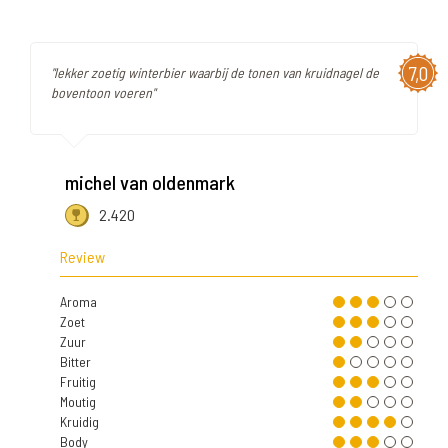
7,0
"lekker zoetig winterbier waarbij de tonen van kruidnagel de
boventoon voeren"
michel van oldenmark
2.420
Review
Aroma
Zoet
Zuur
Bitter
Fruitig
Moutig
Kruidig
Body