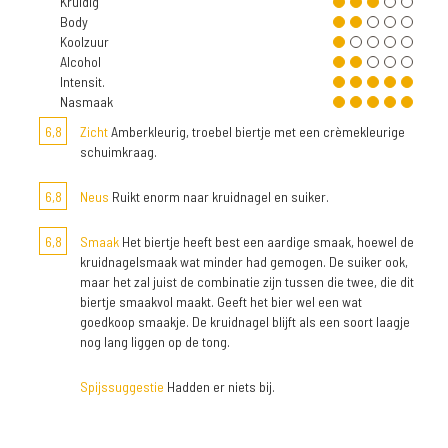
Kruidig
Body
Koolzuur
Alcohol
Intensit.
Nasmaak
6,8
Zicht
Amberkleurig, troebel biertje met een crèmekleurige
schuimkraag.
6,8
Neus
Ruikt enorm naar kruidnagel en suiker.
6,8
Smaak
Het biertje heeft best een aardige smaak, hoewel de
kruidnagelsmaak wat minder had gemogen. De suiker ook,
maar het zal juist de combinatie zijn tussen die twee, die dit
biertje smaakvol maakt. Geeft het bier wel een wat
goedkoop smaakje. De kruidnagel blijft als een soort laagje
nog lang liggen op de tong.
Spijssuggestie
Hadden er niets bij.