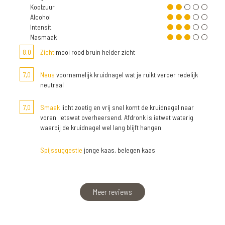
Koolzuur
Alcohol
Intensit.
Nasmaak
8,0
Zicht
mooi rood bruin helder zicht
7,0
Neus
voornamelijk kruidnagel wat je ruikt verder redelijk
neutraal
7,0
Smaak
licht zoetig en vrij snel komt de kruidnagel naar
voren. Ietswat overheersend. Afdronk is ietwat waterig
waarbij de kruidnagel wel lang blijft hangen
Spijssuggestie
jonge kaas, belegen kaas
Meer reviews