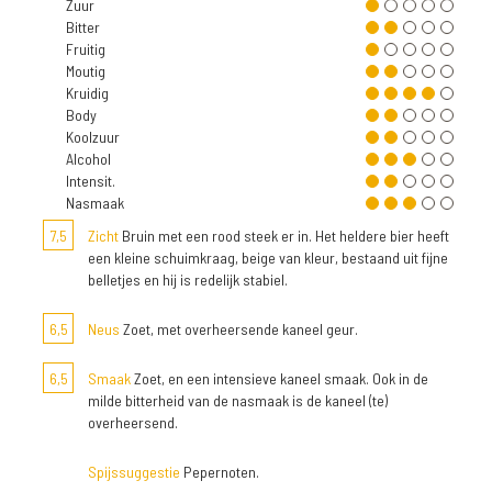
Zuur
Bitter
Fruitig
Moutig
Kruidig
Body
Koolzuur
Alcohol
Intensit.
Nasmaak
7,5
Zicht
Bruin met een rood steek er in. Het heldere bier heeft
een kleine schuimkraag, beige van kleur, bestaand uit fijne
belletjes en hij is redelijk stabiel.
6,5
Neus
Zoet, met overheersende kaneel geur.
6,5
Smaak
Zoet, en een intensieve kaneel smaak. Ook in de
milde bitterheid van de nasmaak is de kaneel (te)
overheersend.
Spijssuggestie
Pepernoten.