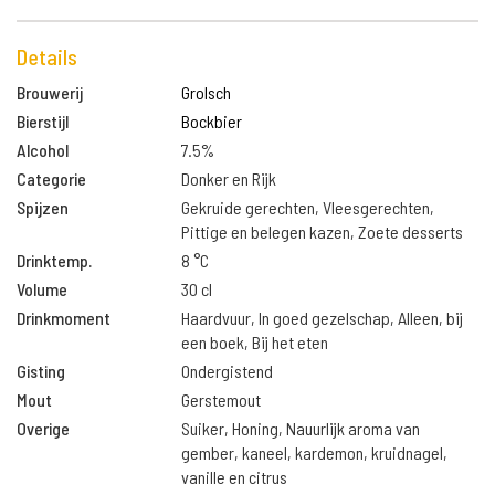
Details
Brouwerij
Grolsch
Bierstijl
Bockbier
Alcohol
7.5%
Categorie
Donker en Rijk
Spijzen
Gekruide gerechten, Vleesgerechten,
Pittige en belegen kazen, Zoete desserts
Drinktemp.
8 °C
Volume
30 cl
Drinkmoment
Haardvuur, In goed gezelschap, Alleen, bij
een boek, Bij het eten
Gisting
Ondergistend
Mout
Gerstemout
Overige
Suiker, Honing, Nauurlijk aroma van
gember, kaneel, kardemon, kruidnagel,
vanille en citrus