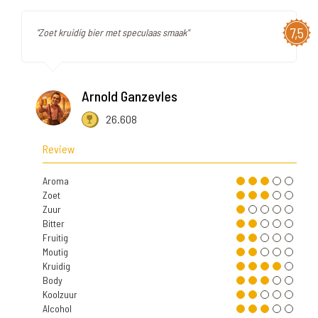
7,5
"Zoet kruidig bier met speculaas smaak"
Arnold Ganzevles
26.608
Review
Aroma
Zoet
Zuur
Bitter
Fruitig
Moutig
Kruidig
Body
Koolzuur
Alcohol