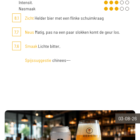
Intensit.
Nasmaak
8,1
Zicht
Helder bier met een flinke schuimkraag
7,7
Neus
Matig, pas na een paar slokken komt de geur los.
7,6
Smaak
Lichte bitter,
Spijssuggestie
chinees---
03-08-26