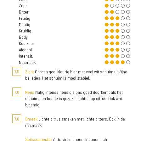
Zuur
Bitter
Fruitig
Moutig
Kruidig
Body
Koolzuur
Alcohol
Intensit.
Nasmaak
7,5
Zicht
Citroen geel kleurig bier met veel wit schuim uit fijne
belletjes. Het schuim is mooi stabiel.
7,0
Neus
Matig intense neus die pas goed doorkomt als het
schuim een beetje is gezakt. Lichte hop citrus. Ook wat
bloemig.
7,0
Smaak
Lichte citrus smaken met lichte bitters. Ook in de
nasmaak.
Spijssuggestie
Vette vis, chinees, Indonesisch