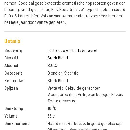
nemen. Speciaal geselecteerde aromatische hopsoorten geven een
bloemig, kruidig en fruitig karakter. Dit is zo'n typisch gebalanceerd
Duits & Lauret-bier. Vol van smaak, maar niet te zoet; een bier om
het hele jaar door van te genieten.
Details
Brouwerij
Fortbrouwerij Duits & Lauret
Bierstijl
Sterk Blond
Alcohol
8.5%
Categorie
Blond en Krachtig
Kenmerken
Sterk Blond
Spijzen
Vette vis, Gekruide gerechten,
Vleesgerechten, Pittige en belegen kazen,
Zoete desserts
Drinktemp.
10 °C
Volume
33 cl
Drinkmoment
Haardvuur, Barbecue, In goed gezelschap,
Bij het eten, Voor het slapen gaan