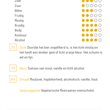
Zoet
Zuur
Bitter
Fruitig
Moutig
Kruidig
Body
Koolzuur
Alcohol
7,4
Zicht
Doordat het bier ongefilterd is, is het licht mistig en
het heeft een donker geel of licht oranje kleur. Het schuim is
wit en fijn.
7,5
Neus
Toetsen van mout, vanille en licht alcohol.
8,4
Smaak
Moutzoet, hopbitterheid, alcoholisch, vanille, hout.
Spijssuggestie
Vegetarische Mexicaanse ovenschotel.