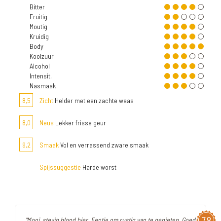
Bitter
Fruitig
Moutig
Kruidig
Body
Koolzuur
Alcohol
Intensit.
Nasmaak
8,5
Zicht
Helder met een zachte waas
8,0
Neus
Lekker frisse geur
9,2
Smaak
Vol en verrassend zware smaak
Spijssuggestie
Harde worst
7,8
"Mooi, stevig blond bier. Eentje om rustig van te genieten. Goed