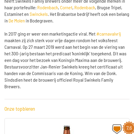
heeft Swinkels Family Brewers onder meer de volgende merken in
haar portefeuille:
Rodenbach
,
Cornet
,
Rodenbach
, Brugse Tripel,
Estaminet en
Swinckels
. Het Brabantse bedrijf heeft ook een belang
in
De Molen
in Bodegraven.
In 2017 ging er weer een marketingactie viral. Met
#carnavalvrij
maakten zij zich sterk voor vrije dagen rondom het volksfeest
Carnaval. Op 27 maart 2019 werd aan het begin van de viering van
het 300-jarig bestaan het predicaat 'koninklijk' toegekend. Dit was
een dag voor het bezoek van Koningin Maxima aan de brouwerij.
Bestuursvoorzitter Jan-Renier Swinkels kreeg het certificaat uit
handen van de Commissaris van de Koning, Wim van de Donk.
Sindsdien heet de brouwerij officieel Royal Swinkels Family
Brewers.
Onze topbieren
7,6