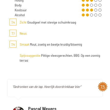
Moutig
Body
Koolzuur
Alcohol
7,4
Zicht
Goudgeel met stevige schuimkraag
7,1
Neus
7,4
Smaak
Mout, zoetig en beetje kruidig/bloemig
Spijssuggestie
Pittige vleesgerechten, BBQ. Op een zonnig
terras
7,5
"Gedronken van de tap. Heerlijk doordrinkbaar bier"
Pascal Wevers