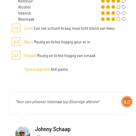
Koolzuur
Alcohol
Intensit.
Nasmaak
7,5
Zicht
Een net schuim kraag mooi licht blond van kleur
6,9
Neus
Moutig en lichte hoppig geur er in
6,7
Smaak
Moutig en lichte hoppig van smaak
Spijssuggestie
Anti pasta
8,0
"Voor een pilsener helemaal top Bloemige afdronk"
Johnny Schaap