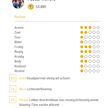
53.890
Review
Aroma
Zoet
Zuur
Bitter
Fruitig
Moutig
Kruidig
Body
Koolzuur
Alcohol
8,0
Zicht
Goudgeel met stevig wit schuim
7,5
Neus
Lichtzoet/bloemig
7,5
Smaak
Lekker doordrinkbaar bier,moutig,lichtzoetig,ietwat
bloemig. Fijne zachte afdronk