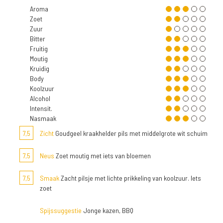
Aroma
Zoet
Zuur
Bitter
Fruitig
Moutig
Kruidig
Body
Koolzuur
Alcohol
Intensit.
Nasmaak
7,5
Zicht
Goudgeel kraakhelder pils met middelgrote wit schuim
7,5
Neus
Zoet moutig met iets van bloemen
7,5
Smaak
Zacht pilsje met lichte prikkeling van koolzuur. Iets
zoet
Spijssuggestie
Jonge kazen, BBQ