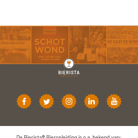
De Bierista® Bieropleiding is o.a. bekend van: