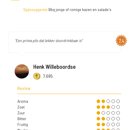
Spijssuggestie
Bbq jonge of romige kazen en salade's
7,4
"Een prima pils dat lekker doordrinkbaar is"
Henk Willeboordse
7.695
Review
Aroma
Zoet
Zuur
Bitter
Fruitig