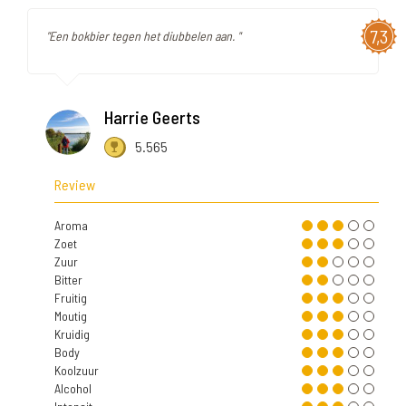
7,3
"Een bokbier tegen het diubbelen aan. "
Harrie Geerts
5.565
Review
Aroma
Zoet
Zuur
Bitter
Fruitig
Moutig
Kruidig
Body
Koolzuur
Alcohol