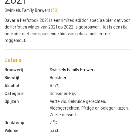
Swinkels Family Brewers
(
38
)
Bavaria Herfstbok 2021 is een limited edition speciaalbier dat voor
de herfst en winter van 2021 op 2022 is gebrouwen. Het is een rijk
bockbier met een spannende hint van gekarameliseerde
roggemout.
Details
Brouwerij
Swinkels Family Brewers
Bierstijl
Bockbier
Alcohol
6.5%
Categorie
Donker en Rijk
Spijzen
Vette vis, Gekruide gerechten,
Vleesgerechten, Pittige en belegen kazen,
Zoete desserts
Drinktemp.
7 °C
Volume
33 cl