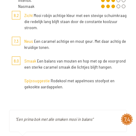
Intensit.
Nasmaak
8,2
Zicht
Mooi robijn achtige kleur met een stevige schuimkraag
die redelijk lang blijft staan door de constante koolzuur
stroom.
7,3
Neus
Een caramel achtige en mout geur. Met daar achtig de
kruidige tonen.
8,0
Smaak
Een balans van mouten en hop met op de voorgrond
een sterke caramel smaak die lichtjes blijft hangen.
Spijssuggestie
Rodekool met appelmoes stoofpot en
gekookte aardappelen.
7,4
"Een prima bok met alle smaken mooi in balans"