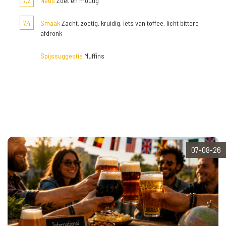
7,2
Neus
Zoet en moutig
7,4
Smaak
Zacht, zoetig, kruidig, iets van toffee, licht bittere
afdronk
Spijssuggestie
Muffins
07-08-26