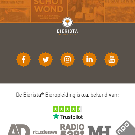
De Bierista® Bieropleiding is o.a. bekend van: