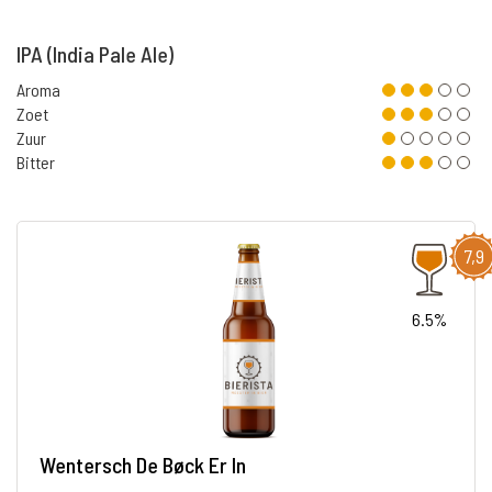
IPA (India Pale Ale)
Aroma
Zoet
Zuur
Bitter
7,9
6.5%
Wentersch De Bøck Er In