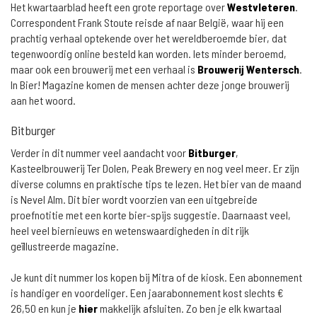
Het kwartaarblad heeft een grote reportage over
Westvleteren
.
Correspondent Frank Stoute reisde af naar België, waar hij een
prachtig verhaal optekende over het wereldberoemde bier, dat
tegenwoordig online besteld kan worden. Iets minder beroemd,
maar ook een brouwerij met een verhaal is
Brouwerij Wentersch
.
In Bier! Magazine komen de mensen achter deze jonge brouwerij
aan het woord.
Bitburger
Verder in dit nummer veel aandacht voor
Bitburger
,
Kasteelbrouwerij Ter Dolen, Peak Brewery en nog veel meer. Er zijn
diverse columns en praktische tips te lezen. Het bier van de maand
is Nevel Alm. Dit bier wordt voorzien van een uitgebreide
proefnotitie met een korte bier-spijs suggestie. Daarnaast veel,
heel veel biernieuws en wetenswaardigheden in dit rijk
geïllustreerde magazine.
Je kunt dit nummer los kopen bij Mitra of de kiosk. Een abonnement
is handiger en voordeliger. Een jaarabonnement kost slechts €
26,50 en kun je
hier
makkelijk afsluiten. Zo ben je elk kwartaal