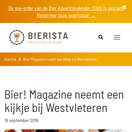
De pre-order van de Bier Adventskalender 2026 is gestart!
Reserveer jouw exemplaar →
Toggle
navigat
Bierista
Bier! Magazine neemt een kijkje bij Westvleteren
Bier! Magazine neemt een
kijkje bij Westvleteren
16 september 2019