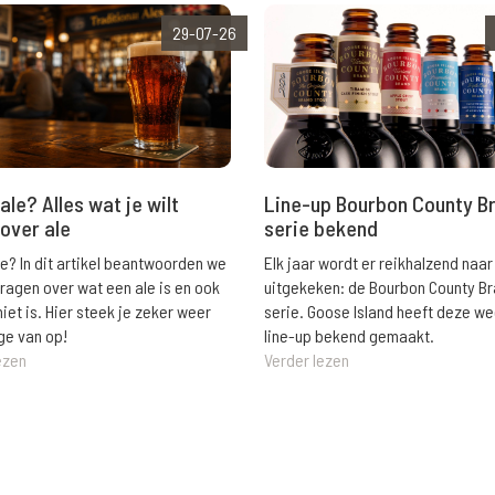
29-07-26
ale? Alles wat je wilt
Line-up Bourbon County B
over ale
serie bekend
le? In dit artikel beantwoorden we
Elk jaar wordt er reikhalzend naar
vragen over wat een ale is en ook
uitgekeken: de Bourbon County B
niet is. Hier steek je zeker weer
serie. Goose Island heeft deze w
ge van op!
line-up bekend gemaakt.
ezen
Verder lezen