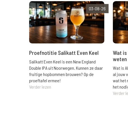
03-08-26
Wat is 
Proefnotitie Salikatt Even Keel
weten 
Salikatt Even Keel is een New England
Wat is A
Double IPA uit Noorwegen. Kunnen ze daar
al jouw 
fruitige hopbommen brouwen? Op de
wat het 
proeftafel ermee!
het nodi
Verder lezen
Verder l