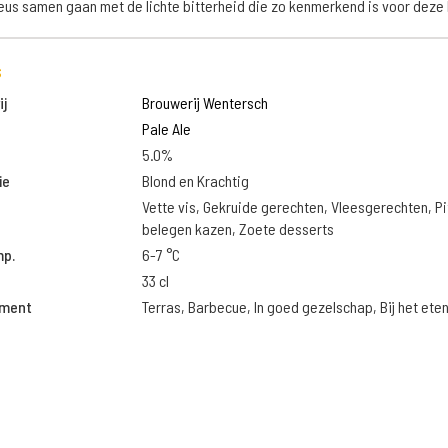
us samen gaan met de lichte bitterheid die zo kenmerkend is voor deze bi
s
j
Brouwerij Wentersch
Pale Ale
5.0%
ie
Blond en Krachtig
Vette vis, Gekruide gerechten, Vleesgerechten, Pi
belegen kazen, Zoete desserts
mp.
6-7 °C
33 cl
oment
Terras, Barbecue, In goed gezelschap, Bij het ete