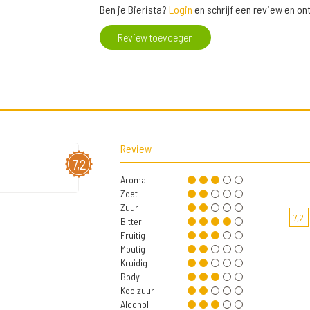
Ben je Bierista?
Login
en schrijf een review en o
Review toevoegen
Review
7,2
Aroma
Zoet
Zuur
7,2
Bitter
Fruitig
Moutig
Kruidig
Body
Koolzuur
Alcohol