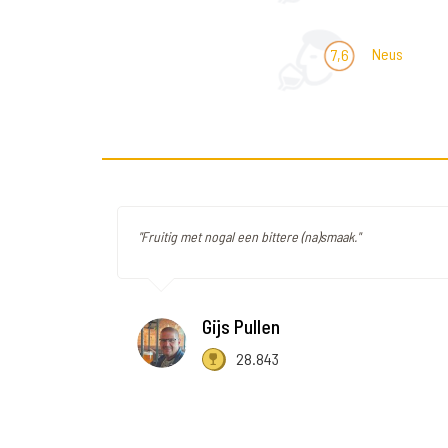
Neus
7,6
"Fruitig met nogal een bittere (na)smaak."
Gijs Pullen
28.843