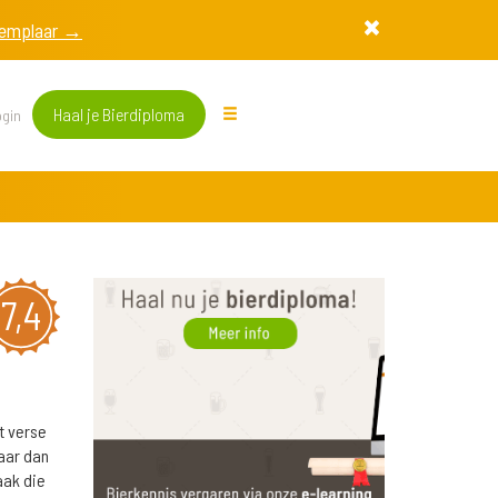
exemplaar →
Haal je Bierdiploma
gin
7,4
t verse
aar dan
aak die