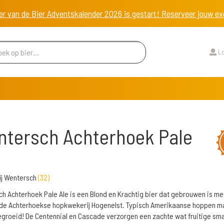
er van de Bier Adventskalender 2026 is gestart! Reserveer jouw 
Lo
tersch Achterhoek Pale
ij Wentersch
(
32
)
h Achterhoek Pale Ale is een Blond en Krachtig bier dat gebrouwen is me
de Achterhoekse hopkwekerij Hogenelst. Typisch Amerikaanse hoppen m
egroeid! De Centennial en Cascade verzorgen een zachte wat fruitige sm