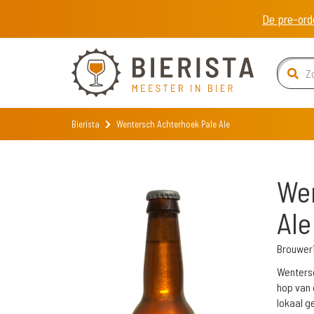
De pre-ord
Bierista
Wentersch Achterhoek Pale Ale
Wen
Ale
Brouwer
Wentersc
hop van 
lokaal g