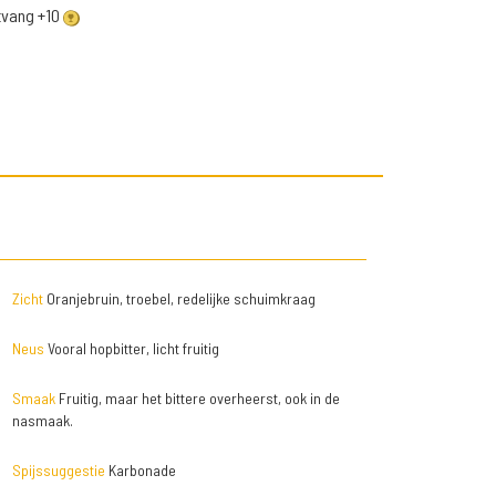
ntvang +10
Zicht
Oranjebruin, troebel, redelijke schuimkraag
Neus
Vooral hopbitter, licht fruitig
Smaak
Fruitig, maar het bittere overheerst, ook in de
nasmaak.
Spijssuggestie
Karbonade