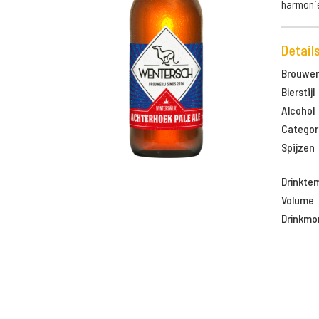
harmonie
Detail
Brouweri
Bierstijl
Alcohol
Categor
Spijzen
Drinkte
Volume
Drinkm