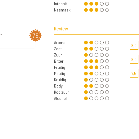
Intensit.
Nasmaak
Review
7,5
"
Aroma
8,0
Zoet
Zuur
8,0
Bitter
Fruitig
Moutig
7,5
Kruidig
Body
Koolzuur
Alcohol