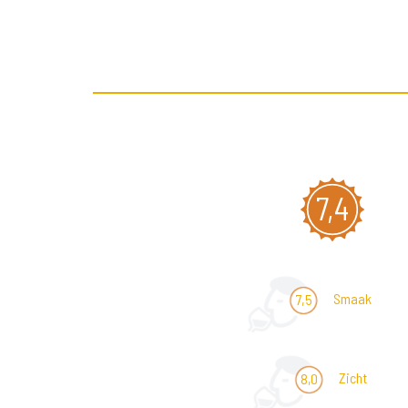
7,4
Smaak
7,5
Zicht
8,0