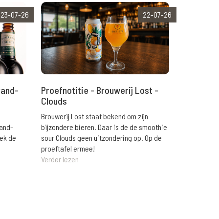
23-07-26
22-07-26
rand-
Proefnotitie - Brouwerij Lost -
Clouds
Brouwerij Lost staat bekend om zijn
rand-
bijzondere bieren. Daar is de de smoothie
eek de
sour Clouds geen uitzondering op. Op de
proeftafel ermee!
Verder lezen