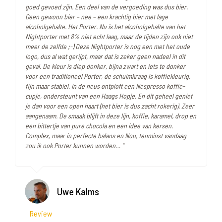
goed gevoed zijn. Een deel van de vergoeding was dus bier.
Geen gewoon bier – nee – een krachtig bier met lage
alcoholgehalte. Het Porter. Nu is het alcoholgehalte van het
Nightporter met 8% niet echt laag, maar de tijden zijn ook niet
meer de zelfde ;-) Deze Nightporter is nog een met het oude
logo, dus al wat gerijpt, maar dat is zeker geen nadeel in dit
geval. De kleur is diep donker, bijna zwart en iets te donker
voor een traditioneel Porter, de schuimkraag is koffiekleurig,
fijn maar stabiel. In de neus ontploft een Nespresso koffie-
cupje, ondersteunt van een Haags Hopje. En dit geheel geniet
je dan voor een open haart (het bier is dus zacht rokerig). Zeer
aangenaam. De smaak blijft in deze lijn, koffie, karamel, drop en
een bittertje van pure chocola en een idee van kersen.
Complex, maar in perfecte balans en Nou, tenminst vandaag
zou ik ook Porter kunnen worden… "
Uwe Kalms
Review