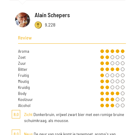
Alain Schepers
9.228
Review
Aroma
Zoet
Zuur
Bitter
Fruitig
Moutig
Kruidig
Body
Koolzuur
Alcohol
8,0
Zicht
Donkerbruin, vrijwel zwart bier met een romige bruine
schuimkraag, als mousse.
8,0
Neus
De geur van rook komt je tegemoet, aroma's van