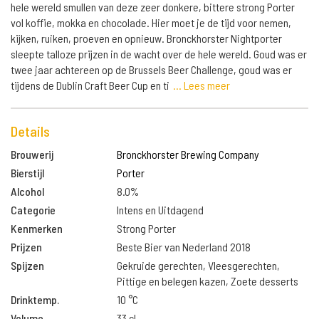
hele wereld smullen van deze zeer donkere, bittere strong Porter
vol koffie, mokka en chocolade. Hier moet je de tijd voor nemen,
kijken, ruiken, proeven en opnieuw. Bronckhorster Nightporter
sleepte talloze prijzen in de wacht over de hele wereld. Goud was er
twee jaar achtereen op de Brussels Beer Challenge, goud was er
tijdens de Dublin Craft Beer Cup en ti
... Lees meer
Details
Brouwerij
Bronckhorster Brewing Company
Bierstijl
Porter
Alcohol
8.0%
Categorie
Intens en Uitdagend
Kenmerken
Strong Porter
Prijzen
Beste Bier van Nederland 2018
Spijzen
Gekruide gerechten, Vleesgerechten,
Pittige en belegen kazen, Zoete desserts
Drinktemp.
10 °C
Volume
33 cl