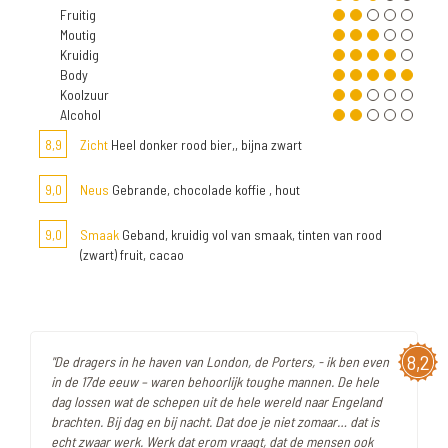
Fruitig
Moutig
Kruidig
Body
Koolzuur
Alcohol
8,9
Zicht
Heel donker rood bier,, bijna zwart
9,0
Neus
Gebrande, chocolade koffie , hout
9,0
Smaak
Geband, kruidig vol van smaak, tinten van rood
(zwart) fruit, cacao
8,2
"De dragers in he haven van London, de Porters, - ik ben even
in de 17de eeuw – waren behoorlijk toughe mannen. De hele
dag lossen wat de schepen uit de hele wereld naar Engeland
brachten. Bij dag en bij nacht. Dat doe je niet zomaar… dat is
echt zwaar werk. Werk dat erom vraagt, dat de mensen ook