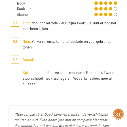
Body
Koolzuur
Alcohol
8,7
Zicht
Mooi donkerrode kleur, bijna zwart. Je kunt er nog net
doorheen kijken
9,1
Neus
Vol van aroma, koffie, chocolade en veel gebrande
tonen
8,8
Smaak
Spijssuggestie
Blauwe kaas, met name Roquefort. Zware
stoofschotel met kruidnagelen. Vet varkensvlees mee af
blussen
8,0
"Mooi complex bier.Goed samenspel tussen de verschillende
mouten en turf. Even doorbijten met dit complexe bier maar
dan gebeurd er ook wat,iets wat je niet gauw vergeet. Lekker