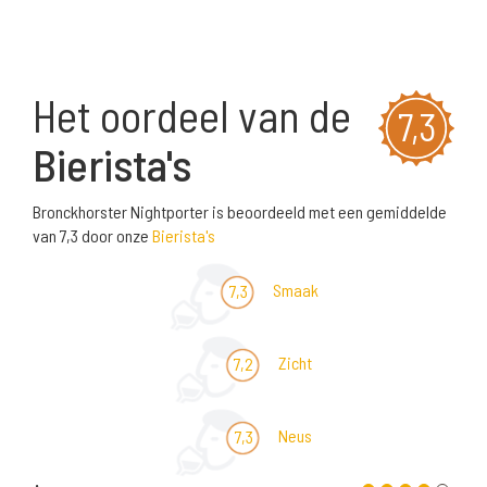
Het oordeel van de
7,3
Bierista's
Bronckhorster Nightporter is beoordeeld met een gemiddelde
van 7,3 door onze
Bierista's
Smaak
7,3
Zicht
7,2
Neus
7,3