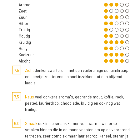
Aroma
Zoet
Zuur
Bitter
Fruitig
Moutig
Kruidig
Body
Koolzuur
Alcohol
7,5
Zicht
donker zwartbruin met een vuilbruinige schuimkraag,
een beetje knetterend en snel inzakkendtot een blijvend
laagje.
7,5
Neus
veel donkere aroma's, gebrande mout, koffie, rook,
peated, laurierdrop, chocolade, kruidig en ook nog wat
fruitigs.
6,0
Smaak
ook in de smaak komen veel warme winterse
smaken binnen die in de mond vechten om op de voorgrond
te treden. zeer complex maar laurierdrop, kaneel, steranijs