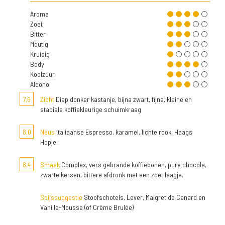
Aroma
Zoet
Bitter
Moutig
Kruidig
Body
Koolzuur
Alcohol
7,6
Zicht
Diep donker kastanje, bijna zwart, fijne, kleine en
stabiele koffiekleurige schuimkraag
8,0
Neus
Italiaanse Espresso, karamel, lichte rook, Haags
Hopje.
8,4
Smaak
Complex, vers gebrande koffiebonen, pure chocola,
zwarte kersen, bittere afdronk met een zoet laagje.
Spijssuggestie
Stoofschotels, Lever, Maigret de Canard en
Vanille-Mousse (of Crème Brulée)