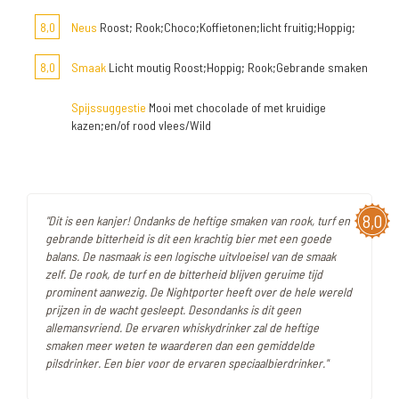
8,0
Neus
Roost; Rook;Choco;Koffietonen;licht fruitig;Hoppig;
8,0
Smaak
Licht moutig Roost;Hoppig; Rook;Gebrande smaken
Spijssuggestie
Mooi met chocolade of met kruidige
kazen;en/of rood vlees/Wild
8,0
"Dit is een kanjer! Ondanks de heftige smaken van rook, turf en
gebrande bitterheid is dit een krachtig bier met een goede
balans. De nasmaak is een logische uitvloeisel van de smaak
zelf. De rook, de turf en de bitterheid blijven geruime tijd
prominent aanwezig. De Nightporter heeft over de hele wereld
prijzen in de wacht gesleept. Desondanks is dit geen
allemansvriend. De ervaren whiskydrinker zal de heftige
smaken meer weten te waarderen dan een gemiddelde
pilsdrinker. Een bier voor de ervaren speciaalbierdrinker."