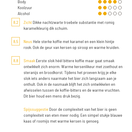
Body
Koolzuur
Alcohol
8,2
Zicht
Dikke nachtzwarte troebele substantie met romig
karamelkleurig dik schuim.
8,5
Neus
Hele sterke koffie met karamel en een klein hintje
rook. Ook de geur van kersen op siroop en warme kruiden.
8,8
Smaak
Eerste slok héél bittere koffie maar gaat smaak
ontwikkelt zich enorm. Warme kersenlikeur met zoethout en
steranijs en broodkorst. Tijdens het proeven krijg je elke
slok iets anders naarmate het bier zich langzaam aan je
onthult. Ook in de nasmaak blijft het zich ontwikkelen en
afwisselen tussen de koffie-bitters en de warme vruchten.
Dit bier houd een mens druk bezig.
Spijssuggestie
Door de complexiteit van het bier is geen
complexiteit van eten meer nodig. Een simpel stukje blauwe
kaas of roomijs met warme kersen is genoeg.