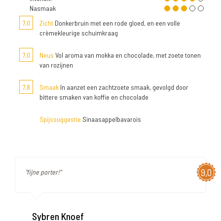
Nasmaak
7,0
Zicht
Donkerbruin met een rode gloed, en een volle
crèmekleurige schuimkraag
7,0
Neus
Vol aroma van mokka en chocolade, met zoete tonen
van rozijnen
7,8
Smaak
In aanzet een zachtzoete smaak, gevolgd door
bittere smaken van koffie en chocolade
Spijssuggestie
Sinaasappelbavarois
9,0
"fijne porter!"
Sybren Knoef