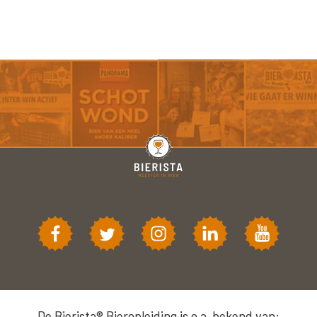
De Bierista® Bieropleiding is o.a. bekend van: