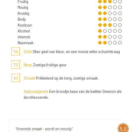
Fruitig
Moutig
Kruidig
Body
Koolzuur
Alcohol
Intensit.
Nasmaak
7,4
Zicht
Oker geel van kleur, en een mooie witte schuimkraag
7,2
Neus
Zoetige,fruitige geur
6,1
Smaak
Prikkelend op de tong, zoetige smaak.
Spijssuggestie
Een broodje kaas van de bakker.Gewoon als
dorstlessende.
5,9
"Vreemde smaak - wordt en moutig"