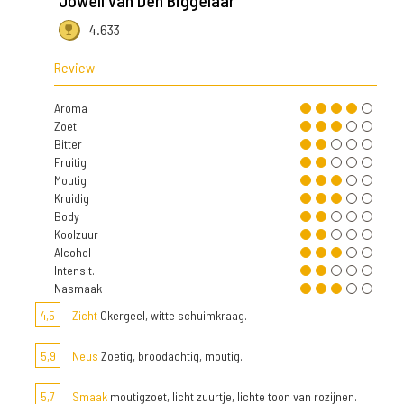
Jowell van Den Biggelaar
4.633
Review
Aroma
Zoet
Bitter
Fruitig
Moutig
Kruidig
Body
Koolzuur
Alcohol
Intensit.
Nasmaak
4,5
Zicht
Okergeel, witte schuimkraag.
5,9
Neus
Zoetig, broodachtig, moutig.
5,7
Smaak
moutigzoet, licht zuurtje, lichte toon van rozijnen.