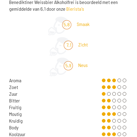
Benediktiner Weissbier Alkoholfrei is beoordeeld met een
gemiddelde van 6,1 door onze
Bierista's
Smaak
5,8
Zicht
7,1
Neus
5,9
Aroma
Zoet
Zuur
Bitter
Fruitig
Moutig
Kruidig
Body
Koolzuur