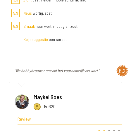
5,9
Neus
wortig, zoet
5,9
Smaak
naar wort, moutig en zoet
Spijssuggestie
een sorbet
6,2
"Als hobbybrouwer smaakt het voornamelijk als wort."
Maykel Boes
14.620
Review