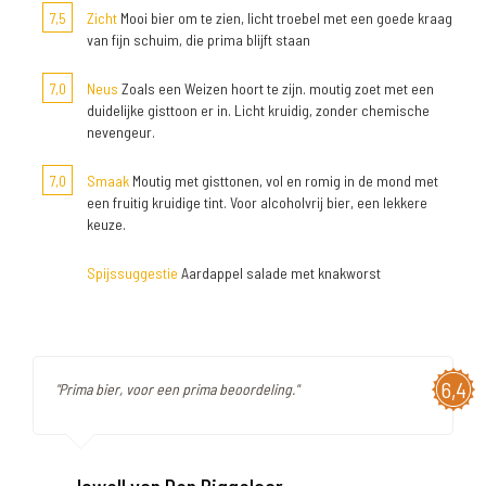
7,5
Zicht
Mooi bier om te zien, licht troebel met een goede kraag
van fijn schuim, die prima blijft staan
7,0
Neus
Zoals een Weizen hoort te zijn. moutig zoet met een
duidelijke gisttoon er in. Licht kruidig, zonder chemische
nevengeur.
7,0
Smaak
Moutig met gisttonen, vol en romig in de mond met
een fruitig kruidige tint. Voor alcoholvrij bier, een lekkere
keuze.
Spijssuggestie
Aardappel salade met knakworst
6,4
"Prima bier, voor een prima beoordeling."