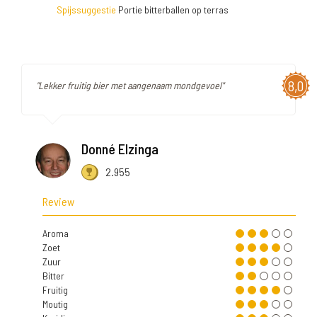
Spijssuggestie
Portie bitterballen op terras
8,0
"Lekker fruitig bier met aangenaam mondgevoel"
Donné Elzinga
2.955
Review
Aroma
Zoet
Zuur
Bitter
Fruitig
Moutig