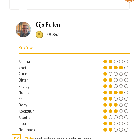
Gijs Pullen
28.843
Review
Aroma
Zoet
Zuur
Bitter
Fruitig
Moutig
Kruidig
Body
Koolzuur
Alcohol
Intensit.
Nasmaak
5,9
Zicht
geel, helder, mooie schuimkraag