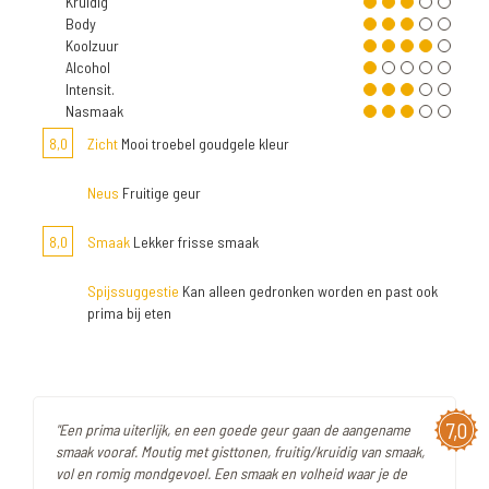
Kruidig
Body
Koolzuur
Alcohol
Intensit.
Nasmaak
8,0
Zicht
Mooi troebel goudgele kleur
Neus
Fruitige geur
8,0
Smaak
Lekker frisse smaak
Spijssuggestie
Kan alleen gedronken worden en past ook
prima bij eten
7,0
"Een prima uiterlijk, en een goede geur gaan de aangename
smaak vooraf. Moutig met gisttonen, fruitig/kruidig van smaak,
vol en romig mondgevoel. Een smaak en volheid waar je de