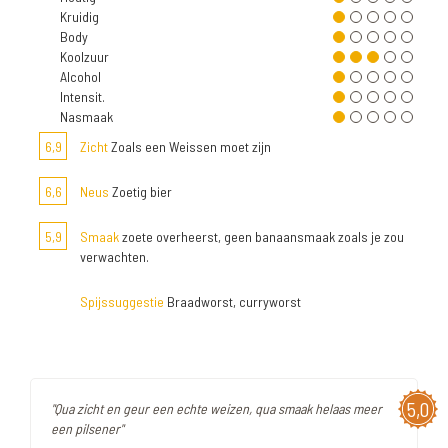
Kruidig
Body
Koolzuur
Alcohol
Intensit.
Nasmaak
6,9
Zicht
Zoals een Weissen moet zijn
6,6
Neus
Zoetig bier
5,9
Smaak
zoete overheerst, geen banaansmaak zoals je zou
verwachten.
Spijssuggestie
Braadworst, curryworst
5,0
"Qua zicht en geur een echte weizen, qua smaak helaas meer
een pilsener"