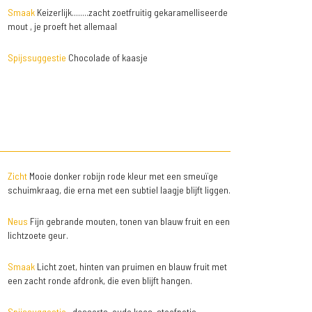
Smaak
Keizerlijk........zacht zoetfruitig gekaramelliseerde
mout , je proeft het allemaal
Spijssuggestie
Chocolade of kaasje
Zicht
Mooie donker robijn rode kleur met een smeuïge
schuimkraag, die erna met een subtiel laagje blijft liggen.
Neus
Fijn gebrande mouten, tonen van blauw fruit en een
lichtzoete geur.
Smaak
Licht zoet, hinten van pruimen en blauw fruit met
een zacht ronde afdronk, die even blijft hangen.
Spijssuggestie
..desserts, oude kaas, stoofpotje