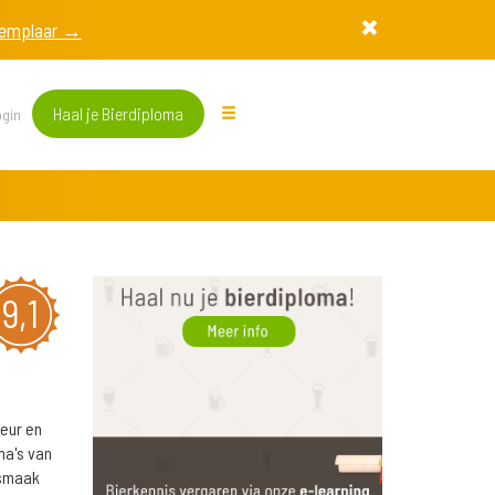
exemplaar →
Haal je Bierdiploma
gin
9,1
eur en
ma's van
 smaak