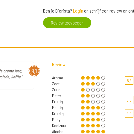
Ben je Bierista?
Login
en schrijf een review en o
Review toevoegen
Review
9,1
ie crème laag,
lade, koffie."
Aroma
8,4
Zoet
Zuur
Bitter
8,6
Fruitig
Moutig
Kruidig
9,0
Body
Koolzuur
Alcohol