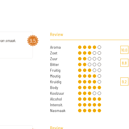
Review
9,5
van smaak.
Aroma
10,0
Zoet
Zuur
8,8
Bitter
Fruitig
Moutig
Kruidig
9,2
Body
Koolzuur
Alcohol
Intensit.
Nasmaak
Review