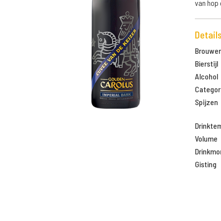
van hop 
Detail
Brouweri
Bierstijl
Alcohol
Categor
Spijzen
Drinkte
Volume
Drinkm
Gisting