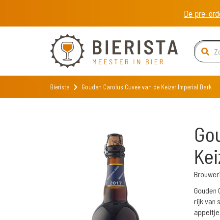
De pre-ord
Bierista
Gouden Carolus Cuvee van de Keizer Imperial Dark
Gou
Kei
Brouweri
Gouden C
rijk van
appeltje