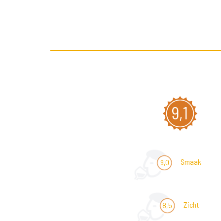
9,1
Smaak
9,0
Zicht
8,5