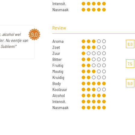
Intensit.
Nasmaak
Review
9,0
r, alcohol wel
er. Nu eentje van
Aroma
8,0
 Subliem!"
Zoet
Zuur
Bitter
7,5
Fruitig
Moutig
Kruidig
Body
9,0
Koolzuur
Alcohol
Intensit.
Nasmaak