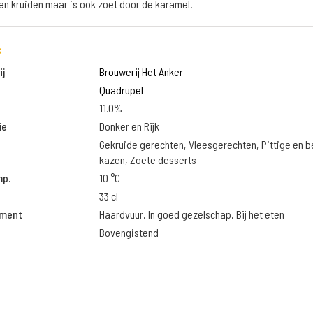
en kruiden maar is ook zoet door de karamel.
s
j
Brouwerij Het Anker
Quadrupel
11.0%
ie
Donker en Rijk
Gekruide gerechten, Vleesgerechten, Pittige en 
kazen, Zoete desserts
mp.
10 °C
33 cl
oment
Haardvuur, In goed gezelschap, Bij het eten
Bovengistend