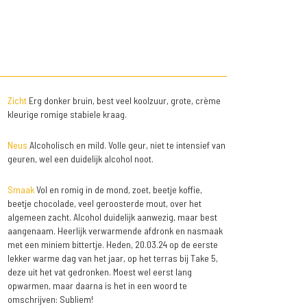
Zicht
Erg donker bruin, best veel koolzuur, grote, crème
kleurige romige stabiele kraag.
Neus
Alcoholisch en mild. Volle geur, niet te intensief van
geuren, wel een duidelijk alcohol noot.
Smaak
Vol en romig in de mond, zoet, beetje koffie,
beetje chocolade, veel geroosterde mout, over het
algemeen zacht. Alcohol duidelijk aanwezig, maar best
aangenaam. Heerlijk verwarmende afdronk en nasmaak
met een miniem bittertje. Heden, 20.03.24 op de eerste
lekker warme dag van het jaar, op het terras bij Take 5,
deze uit het vat gedronken. Moest wel eerst lang
opwarmen, maar daarna is het in een woord te
omschrijven: Subliem!