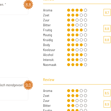
8,8
n. "
Aroma
8,7
Zoet
Zuur
Bitter
8,8
Fruitig
Moutig
Kruidig
8,8
Body
Koolzuur
Alcohol
Intensit.
Nasmaak
Review
9,0
stisch mondgevoel
Aroma
8,5
Zoet
Zuur
8,9
Bitter
Fruitig