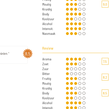
Moutig
9,0
Kruidig
Body
Koolzuur
Alcohol
Intensit.
Nasmaak
Review
8,5
ieten."
Aroma
7,5
Zoet
Zuur
Bitter
8,2
Fruitig
Moutig
Kruidig
Body
8,5
Koolzuur
Alcohol
Intensit.