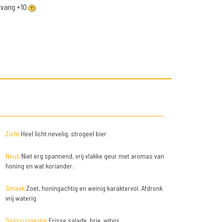
ntvang +10
Zicht
Heel licht nevelig, strogeel bier
Neus
Niet erg spannend, vrij vlakke geur met aromas van
honing en wat koriander.
Smaak
Zoet, honingachtig en weinig karaktervol. Afdronk
vrij waterig
Spijssuggestie
Frisse salade, brie, witvis