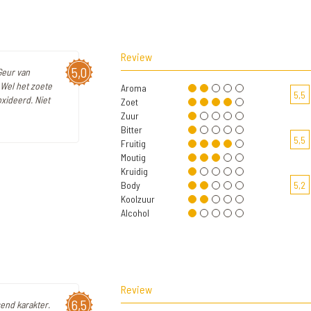
Review
5,0
 Geur van
 Wel het zoete
Aroma
5,5
oxideerd. Niet
Zoet
Zuur
Bitter
5,5
Fruitig
Moutig
Kruidig
Body
5,2
Koolzuur
Alcohol
Review
6,5
send karakter.