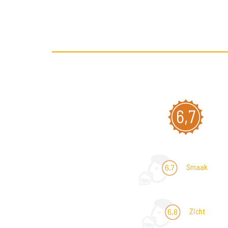
6,7
Smaak
6,7
Zicht
6,8