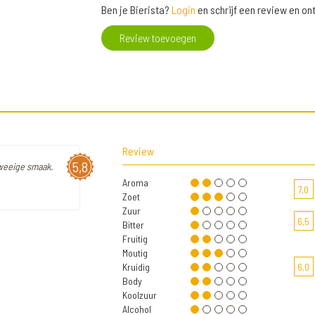
Ben je Bierista?
Login
en schrijf een review en o
Review toevoegen
Review
5,8
 weeige smaak.
Aroma
7,0
Zoet
Zuur
6,5
Bitter
Fruitig
Moutig
Kruidig
6,0
Body
Koolzuur
Alcohol