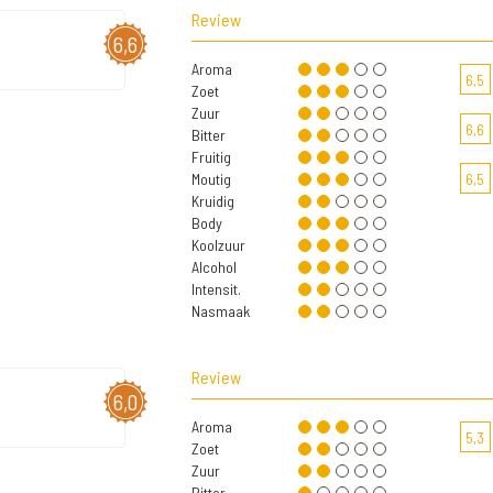
Review
6,6
Aroma
6,5
Zoet
Zuur
6,6
Bitter
Fruitig
Moutig
6,5
Kruidig
Body
Koolzuur
Alcohol
Intensit.
Nasmaak
Review
6,0
Aroma
5,3
Zoet
Zuur
Bitter