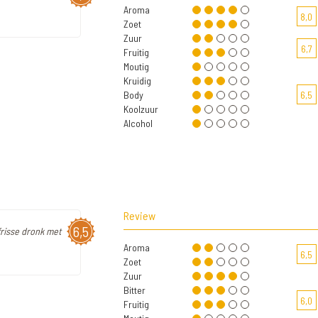
Aroma
8,0
Zoet
Zuur
6,7
Fruitig
Moutig
Kruidig
Body
6,5
Koolzuur
Alcohol
Review
6,5
frisse dronk met
Aroma
6,5
Zoet
Zuur
Bitter
6,0
Fruitig