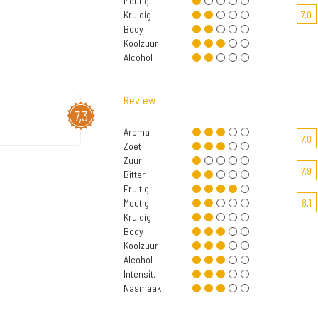
Moutig
Kruidig
7,0
Body
Koolzuur
Alcohol
Review
7,3
Aroma
7,0
Zoet
Zuur
7,9
Bitter
Fruitig
Moutig
8,1
Kruidig
Body
Koolzuur
Alcohol
Intensit.
Nasmaak