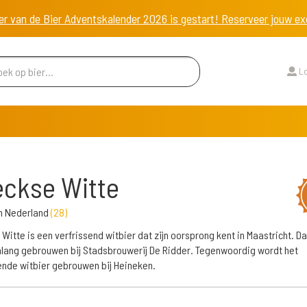
er van de Bier Adventskalender 2026 is gestart! Reserveer jouw 
Lo
ckse Witte
n Nederland
(
28
)
Witte is een verfrissend witbier dat zijn oorsprong kent in Maastricht. D
nlang gebrouwen bij Stadsbrouwerij De Ridder. Tegenwoordig wordt het
ende witbier gebrouwen bij Heineken.