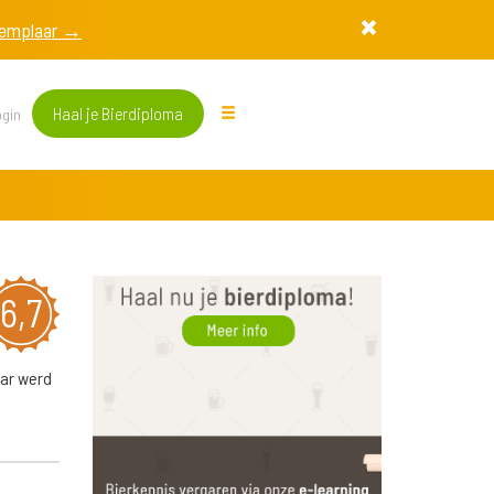
exemplaar →
Haal je Bierdiploma
gin
6,7
aar werd