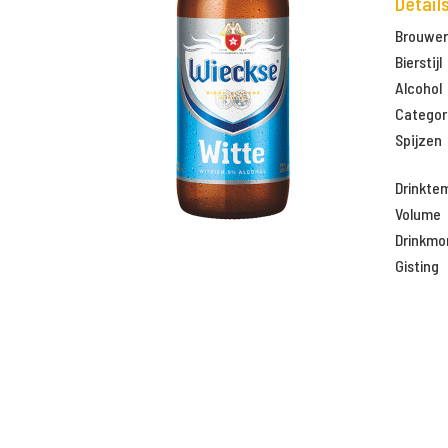
Detail
Brouweri
Bierstijl
Alcohol
Categor
Spijzen
Drinkte
Volume
Drinkm
Gisting