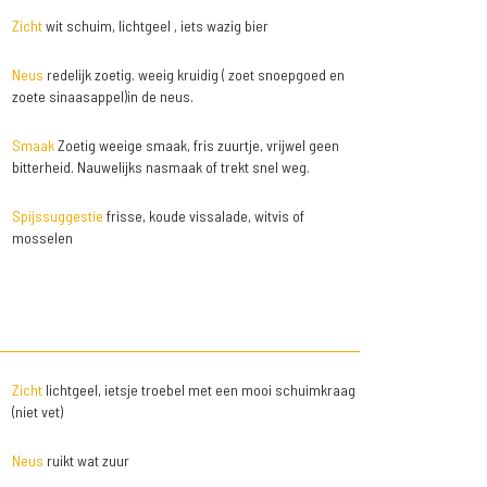
Zicht
wit schuim, lichtgeel , iets wazig bier
Neus
redelijk zoetig. weeig kruidig ( zoet snoepgoed en
zoete sinaasappel)in de neus.
Smaak
Zoetig weeige smaak, fris zuurtje, vrijwel geen
bitterheid. Nauwelijks nasmaak of trekt snel weg.
Spijssuggestie
frisse, koude vissalade, witvis of
mosselen
Zicht
lichtgeel, ietsje troebel met een mooi schuimkraag
(niet vet)
Neus
ruikt wat zuur