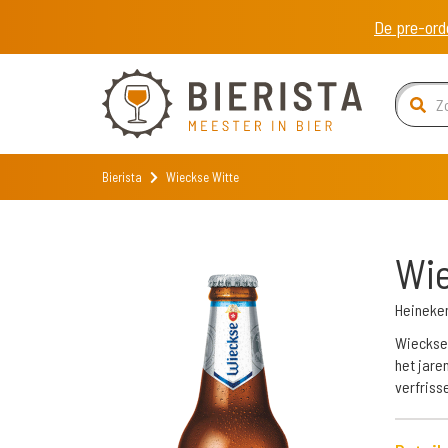
De pre-ord
Bierista
Wieckse Witte
Wie
Heineke
Wieckse 
het jare
verfriss