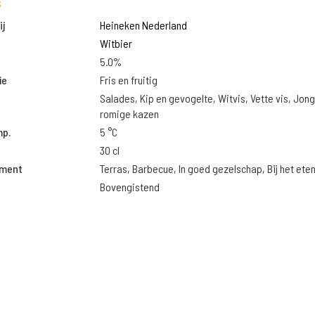
s
j
Heineken Nederland
Witbier
5.0%
ie
Fris en fruitig
Salades, Kip en gevogelte, Witvis, Vette vis, Jon
romige kazen
mp.
5 °C
30 cl
oment
Terras, Barbecue, In goed gezelschap, Bij het ete
Bovengistend