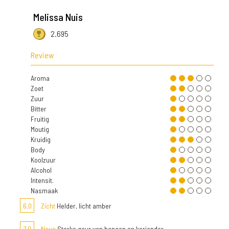
Melissa Nuis
2.695
Review
Aroma
Zoet
Zuur
Bitter
Fruitig
Moutig
Kruidig
Body
Koolzuur
Alcohol
Intensit.
Nasmaak
6,0
Zicht
Helder, licht amber
7,0
Neus
Sterke geur van banaan en koriander.