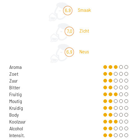
Smaak
6,9
Zicht
7,0
Neus
6,9
Aroma
Zoet
Zuur
Bitter
Fruitig
Moutig
Kruidig
Body
Koolzuur
Alcohol
Intensit.