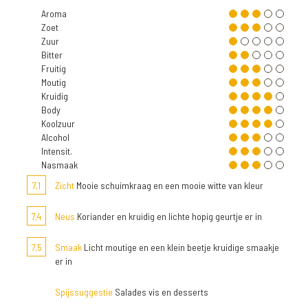
Aroma
Zoet
Zuur
Bitter
Fruitig
Moutig
Kruidig
Body
Koolzuur
Alcohol
Intensit.
Nasmaak
7,1
Zicht
Mooie schuimkraag en een mooie witte van kleur
7,4
Neus
Koriander en kruidig en lichte hopig geurtje er in
7,5
Smaak
Licht moutige en een klein beetje kruidige smaakje
er in
Spijssuggestie
Salades vis en desserts