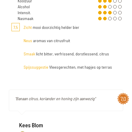
Koolzuur
Alcohol
Intensit.
Nasmaak
7,5
Zicht
mooi doorzichtig helder bier
Neus
aromas van citrusfruit
Smaak
licht bitter, verfrissend, dorstlessend, citrus
Spijssuggestie
Vleesgerechten, met hapjes op terras
7,0
"Banaan citrus, koriander en honing zijn aanwezig"
Kees Blom