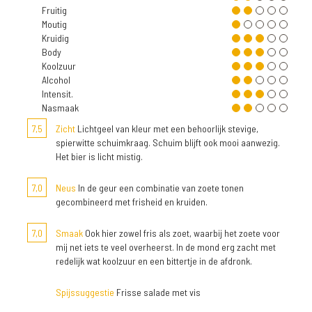
Fruitig
Moutig
Kruidig
Body
Koolzuur
Alcohol
Intensit.
Nasmaak
7,5
Zicht
Lichtgeel van kleur met een behoorlijk stevige,
spierwitte schuimkraag. Schuim blijft ook mooi aanwezig.
Het bier is licht mistig.
7,0
Neus
In de geur een combinatie van zoete tonen
gecombineerd met frisheid en kruiden.
7,0
Smaak
Ook hier zowel fris als zoet, waarbij het zoete voor
mij net iets te veel overheerst. In de mond erg zacht met
redelijk wat koolzuur en een bittertje in de afdronk.
Spijssuggestie
Frisse salade met vis