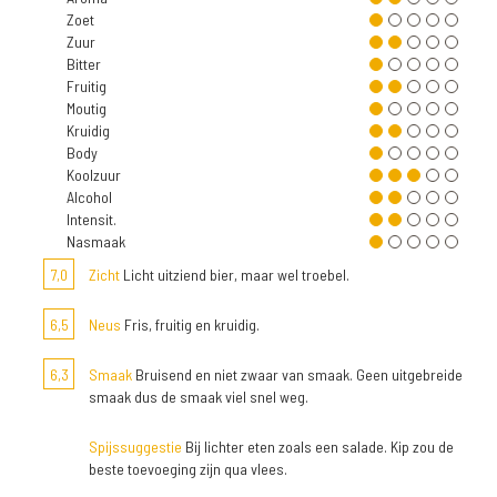
Zoet
Zuur
Bitter
Fruitig
Moutig
Kruidig
Body
Koolzuur
Alcohol
Intensit.
Nasmaak
7,0
Zicht
Licht uitziend bier, maar wel troebel.
6,5
Neus
Fris, fruitig en kruidig.
6,3
Smaak
Bruisend en niet zwaar van smaak. Geen uitgebreide
smaak dus de smaak viel snel weg.
Spijssuggestie
Bij lichter eten zoals een salade. Kip zou de
beste toevoeging zijn qua vlees.