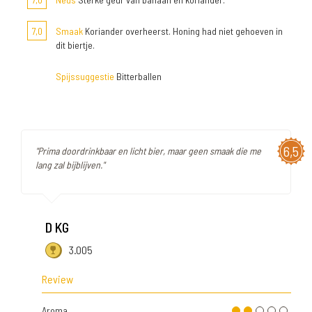
7,0
Smaak
Koriander overheerst. Honing had niet gehoeven in
dit biertje.
Spijssuggestie
Bitterballen
6,5
"Prima doordrinkbaar en licht bier, maar geen smaak die me
lang zal bijblijven."
D KG
3.005
Review
Aroma