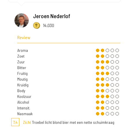
Jeroen Nederlof
14.030
Review
Aroma
Zoet
Zuur
Bitter
Fruitig
Moutig
Kruidig
Body
Koolzuur
Alcohol
Intensit.
Nasmaak
7,4
Zicht
Troebel licht blond bier met een nette schuimkraag