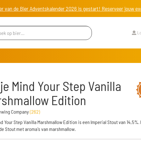
er van de Bier Adventskalender 2026 is gestart! Reserveer jouw 
Lo
tje Mind Your Step Vanilla
shmallow Edition
Brewing Company
(
262
)
ind Your Step Vanilla Marshmallow Edition is een Imperial Stout van 14,5%.
e Stout met aroma's van marshmallow.