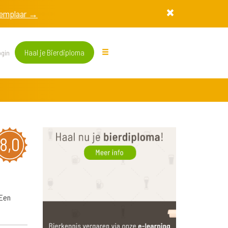
exemplaar →
Haal je Bierdiploma
gin
8,0
 Een