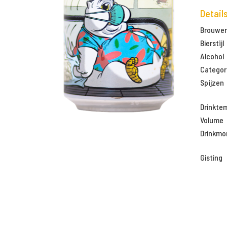
Detail
Brouweri
Bierstijl
Alcohol
Categor
Spijzen
Drinkte
Volume
Drinkm
Gisting