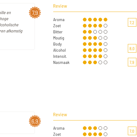
Review
7,9
ille en
 hoge
Aroma
7,2
lcoholische
Zoet
oren afkomstig
Bitter
Moutig
Body
8,0
Alcohol
Intensit.
Nasmaak
7,9
Review
6,9
Aroma
7,0
Zoet