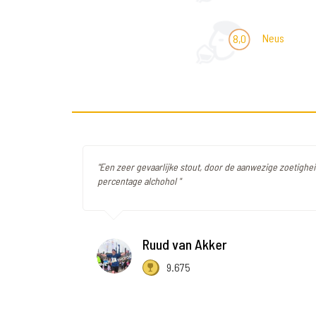
Neus
8,0
"Een zeer gevaarlijke stout, door de aanwezige zoetighe
percentage alchohol "
Ruud van Akker
9.675