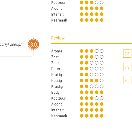
Koolzuur
Alcohol
Intensit.
Nasmaak
Review
8,0
rlijk zoetig."
Aroma
7,8
Zoet
Zuur
7,9
Bitter
Fruitig
Moutig
8,0
Kruidig
Body
Koolzuur
Alcohol
Intensit.
Nasmaak