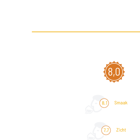
8,0
Smaak
8,1
Zicht
7,7