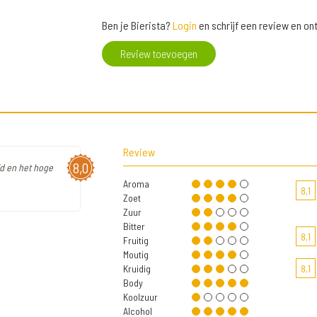
Ben je Bierista?
Login
en schrijf een review en o
Review toevoegen
Review
8,0
id en het hoge
Aroma
8,1
Zoet
Zuur
Bitter
8,1
Fruitig
Moutig
Kruidig
8,1
Body
Koolzuur
Alcohol