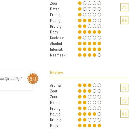
Zuur
7,0
Bitter
Fruitig
Moutig
6,9
Kruidig
Body
Koolzuur
Alcohol
Intensit.
Nasmaak
Review
8,0
rlijk zoetig."
Aroma
7,8
Zoet
Zuur
7,9
Bitter
Fruitig
Moutig
8,0
Kruidig
Body