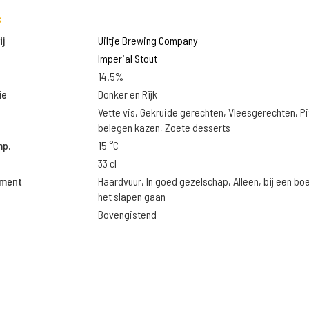
s
j
Uiltje Brewing Company
Imperial Stout
14.5%
ie
Donker en Rijk
Vette vis, Gekruide gerechten, Vleesgerechten, Pi
belegen kazen, Zoete desserts
mp.
15 °C
33 cl
oment
Haardvuur, In goed gezelschap, Alleen, bij een bo
het slapen gaan
Bovengistend