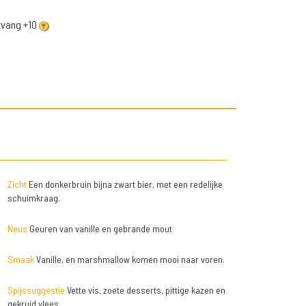
ntvang +10
Zicht
Een donkerbruin bijna zwart bier, met een redelijke
schuimkraag.
Neus
Geuren van vanille en gebrande mout
Smaak
Vanille, en marshmallow komen mooi naar voren.
Spijssuggestie
Vette vis, zoete desserts, pittige kazen en
gekruid vlees