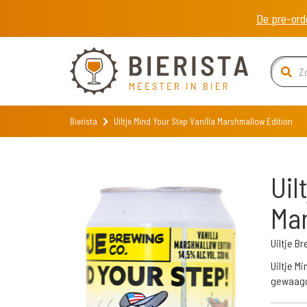
De pre-ord
Bierista
Uiltje Mind Your Step Vanilla Marshmallow Edition
Uil
Mar
Uiltje 
Uiltje M
gewaagd