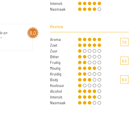
Intensit.
Nasmaak
Review
8,0
le en
"
Aroma
7,0
Zoet
Zuur
Bitter
8,0
Fruitig
Moutig
Kruidig
Body
8,0
Koolzuur
Alcohol
Intensit.
Nasmaak