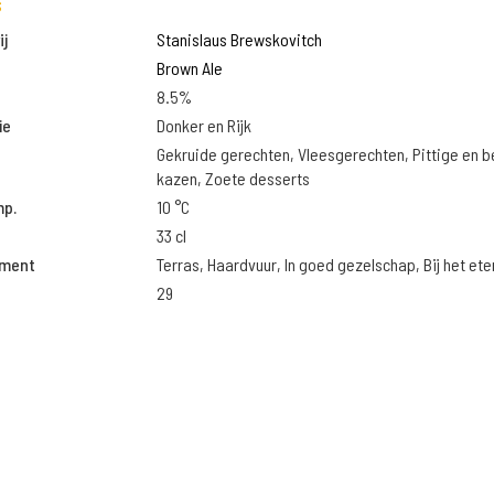
s
j
Stanislaus Brewskovitch
Brown Ale
8.5%
ie
Donker en Rijk
Gekruide gerechten, Vleesgerechten, Pittige en 
kazen, Zoete desserts
mp.
10 °C
33 cl
oment
Terras, Haardvuur, In goed gezelschap, Bij het ete
29