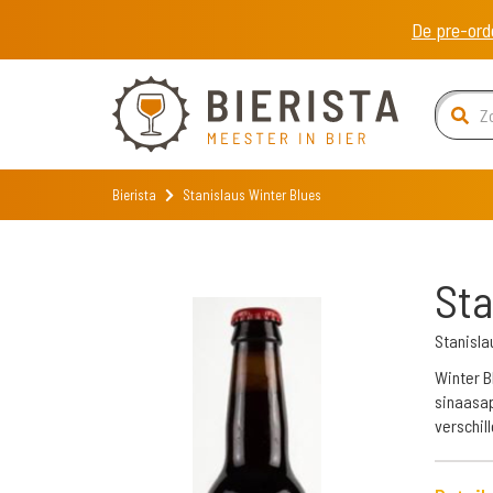
De pre-ord
Bierista
Stanislaus Winter Blues
Sta
Stanisla
Winter B
sinaasap
verschil