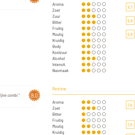
Aroma
6,7
Zoet
Zuur
6,8
Bitter
Fruitig
Moutig
6,8
Kruidig
Body
Koolzuur
Alcohol
Intensit.
Nasmaak
Review
8,0
fijne combi."
Aroma
7,6
Zoet
Bitter
Fruitig
7,9
Moutig
Kruidig