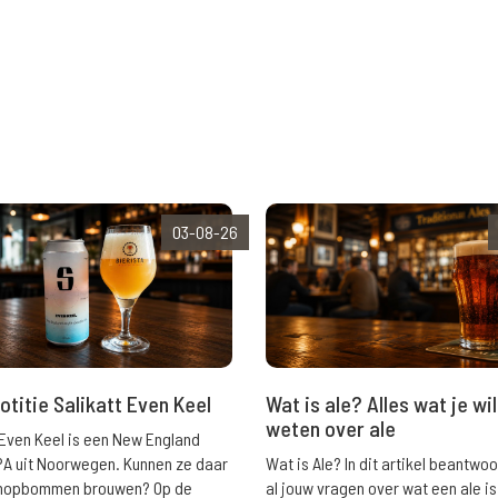
03-08-26
Wat is ale? Alles wat je wil
otitie Salikatt Even Keel
weten over ale
 Even Keel is een New England
Wat is Ale? In dit artikel beantwo
PA uit Noorwegen. Kunnen ze daar
al jouw vragen over wat een ale is
e hopbommen brouwen? Op de