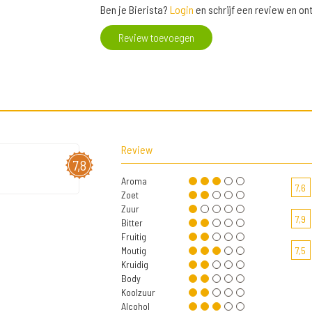
Ben je Bierista?
Login
en schrijf een review en o
Review toevoegen
Review
7,8
Aroma
7,6
Zoet
Zuur
7,9
Bitter
Fruitig
Moutig
7,5
Kruidig
Body
Koolzuur
Alcohol