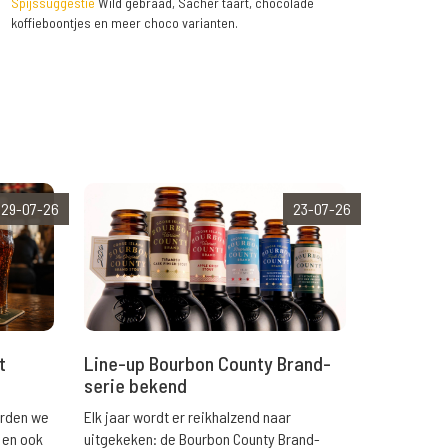
Spijssuggestie
Wild gebraad, Sacher taart, chocolade
koffieboontjes en meer choco varianten.
29-07-26
23-07-26
t
Line-up Bourbon County Brand-
serie bekend
orden we
Elk jaar wordt er reikhalzend naar
 en ook
uitgekeken: de Bourbon County Brand-