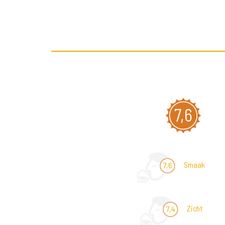
7,6
Smaak
7,6
Zicht
7,4