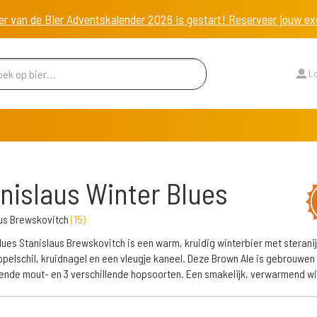
er van de Bier Adventskalender 2026 is gestart! Reserveer jouw 
Lo
nislaus Winter Blues
us Brewskovitch
(
15
)
lues Stanislaus Brewskovitch is een warm, kruidig winterbier met steranij
pelschil, kruidnagel en een vleugje kaneel. Deze Brown Ale is gebrouwen
lende mout- en 3 verschillende hopsoorten. Een smakelijk, verwarmend wi