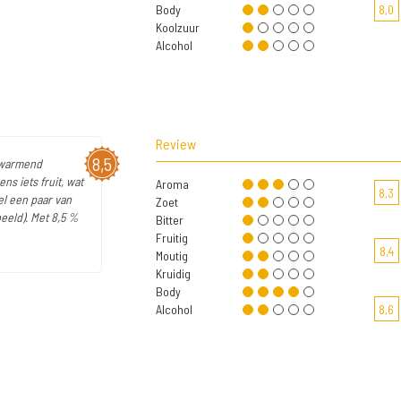
Body
8,0
Koolzuur
Alcohol
Review
8,5
rwarmend
ns iets fruit, wat
Aroma
8,3
el een paar van
Zoet
eeld). Met 8,5 %
Bitter
Fruitig
8,4
Moutig
Kruidig
Body
Alcohol
8,6