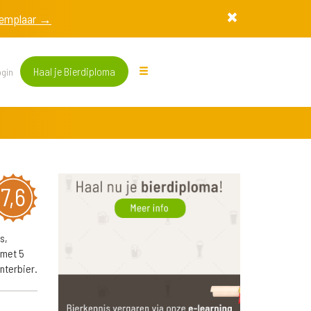
exemplaar →
Haal je Bierdiploma
gin
7,6
s,
 met 5
nterbier.