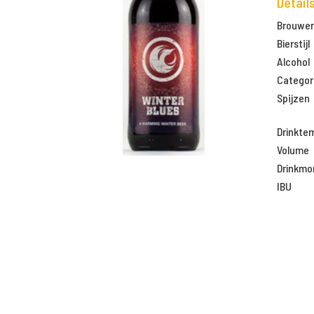
Detail
Brouweri
Bierstijl
Alcohol
Categor
Spijzen
Drinkte
Volume
Drinkm
IBU