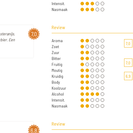
Intensit.
Nasmaak
Review
7,0
steranijs,
rbier. Een
Aroma
7,0
Zoet
Zuur
Bitter
7,0
Fruitig
Moutig
Kruidig
6,9
Body
Koolzuur
Alcohol
Intensit.
Nasmaak
Review
6,8