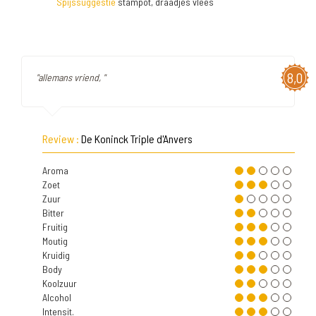
Spijssuggestie
stampot, draadjes vlees
8,0
"allemans vriend, "
Review :
De Koninck Triple d'Anvers
Aroma
Zoet
Zuur
Bitter
Fruitig
Moutig
Kruidig
Body
Koolzuur
Alcohol
Intensit.