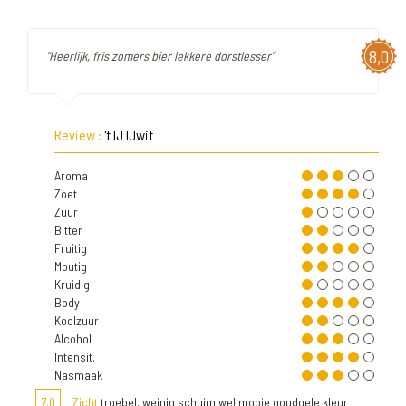
8,0
"Heerlijk, fris zomers bier lekkere dorstlesser"
Review :
't IJ IJwit
Aroma
Zoet
Zuur
Bitter
Fruitig
Moutig
Kruidig
Body
Koolzuur
Alcohol
Intensit.
Nasmaak
7,0
Zicht
troebel, weinig schuim wel mooie goudgele kleur