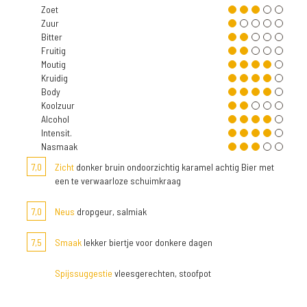
Zoet
Zuur
Bitter
Fruitig
Moutig
Kruidig
Body
Koolzuur
Alcohol
Intensit.
Nasmaak
7,0
Zicht
donker bruin ondoorzichtig karamel achtig Bier met
een te verwaarloze schuimkraag
7,0
Neus
dropgeur, salmiak
7,5
Smaak
lekker biertje voor donkere dagen
Spijssuggestie
vleesgerechten, stoofpot