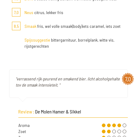
7,0
Neus
citrus, lekker fris
8,5
Smaak
fris, wel volle smaak(body)iets caramel, iets zoet
Spijssuggestie
bittergarnituur, borrelplank, witte vis,
rijstgerechten
7,0
"verrassend rijk geurend en smakend bier. licht alcoholgehalte
tov de smaak intensieteit, "
Review :
De Molen Hamer & Sikkel
Aroma
Zoet