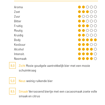
Aroma
Zoet
Zuur
Bitter
Fruitig
Moutig
Kruidig
Body
Koolzuur
Alcohol
Intensit.
Nasmaak
8,0
Zicht
Mooie goudgele aantrekkelijk bier met een mooie
schuimkraag
5,0
Neus
weinig ruikende bier
8,5
Smaak
Verrassend biertje met een cacaosmaak zoete volle
smaak en citrus