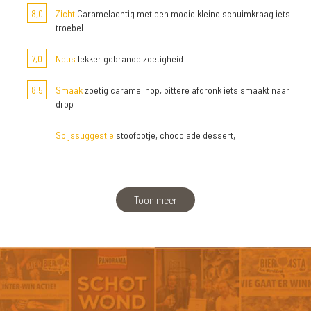
8,0
Zicht
Caramelachtig met een mooie kleine schuimkraag iets
troebel
7,0
Neus
lekker gebrande zoetigheid
8,5
Smaak
zoetig caramel hop, bittere afdronk iets smaakt naar
drop
Spijssuggestie
stoofpotje, chocolade dessert,
Toon meer