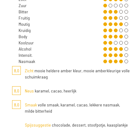
Zuur
Bitter
Fruitig
Moutig
Kruidig
Body
Koolzuur
Alcohol
Intensit.
Nasmaak
8,0
Zicht
mooie heldere amber kleur, mooie amberkleurige volle
schuimkraag
8,0
Neus
karamel, cacao, heerlijk
8,0
Smaak
volle smaak, karamel, cacao, lekkere nasmaak,
milde bitterheid
Spijssuggestie
chocolade, dessert, stoofpotje, kaasplankje