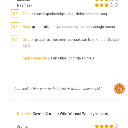
Nasmaak
8,5
Zicht
caramel geelachtige kleur, kleine schuimkraag
8,5
Neus
grapefruit, jeneverbesachtig met een vleugje cacao
8,0
Smaak
grapefruit met een nasmaak van licht kaneel. Soepel
rond
Spijssuggestie
vis en chips, bbq, kip en mais
7,5
"een lekker bier voor in de herfst of winter. volle smaak"
Review :
Cuvée Clarisse Wild Weasel Whisky Infused
Aroma