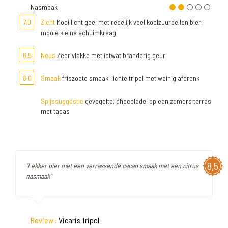
Nasmaak
7,0
Zicht
Mooi licht geel met redelijk veel koolzuurbellen bier,
mooie kleine schuimkraag
6,5
Neus
Zeer vlakke met ietwat branderig geur
8,0
Smaak
friszoete smaak. lichte tripel met weinig afdronk
Spijssuggestie
gevogelte, chocolade, op een zomers terras
met tapas
8,5
"Lekker bier met een verrassende cacao smaak met een citrus
nasmaak"
Review :
Vicaris Tripel