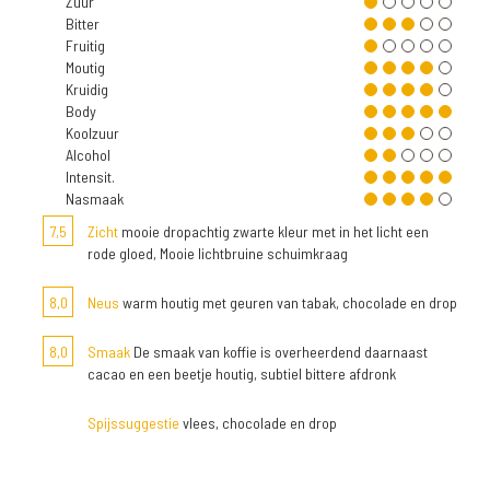
Zuur
Bitter
Fruitig
Moutig
Kruidig
Body
Koolzuur
Alcohol
Intensit.
Nasmaak
7,5
Zicht
mooie dropachtig zwarte kleur met in het licht een
rode gloed, Mooie lichtbruine schuimkraag
8,0
Neus
warm houtig met geuren van tabak, chocolade en drop
8,0
Smaak
De smaak van koffie is overheerdend daarnaast
cacao en een beetje houtig, subtiel bittere afdronk
Spijssuggestie
vlees, chocolade en drop