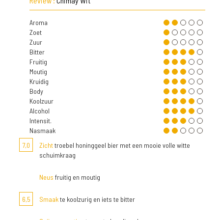
Review :
Chimay Wit
Aroma
Zoet
Zuur
Bitter
Fruitig
Moutig
Kruidig
Body
Koolzuur
Alcohol
Intensit.
Nasmaak
7,0
Zicht
troebel honinggeel bier met een mooie volle witte
schuimkraag
Neus
fruitig en moutig
6,5
Smaak
te koolzurig en iets te bitter