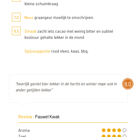
kleine schuimkraag
7,0
Neus
graangeur moeilijk te omschrijven.
8,5
Smaak
zacht iets cacao met weinig bitter en subtiel
koolzuur gehalte lekker in de mond
Spijssuggestie
rood vlees, kaas, bbq,
8,0
"heerlijk geniet bier lekker in de herfst en winter maar ook in
ander getijden lekker"
Review :
Pauwel Kwak
Aroma
Zoet