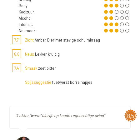
Body
Koolzuur
Alcohol
Intensit.
Nasmaak
7,7
Zicht
Amber Bier met stevige schuimkraag
6,6
Neus
Lekker kruidig
7,4
Smaak
zoet bitter
Spijssuggestie
fuetworst borrelhapjes
8,5
"Lekker "warm" biertje op koude regenachtige avind"