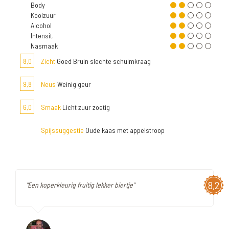
Body
Koolzuur
Alcohol
Intensit.
Nasmaak
8,0
Zicht
Goed Bruin slechte schuimkraag
9,8
Neus
Weinig geur
6,0
Smaak
Licht zuur zoetig
Spijssuggestie
Oude kaas met appelstroop
8,2
"Een koperkleurig fruitig lekker biertje"