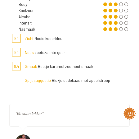
Body
Koolzuur
Alcohol
Intensit.
Nasmaak
8,1
Zicht
Mooie kooerkleur
8,1
Neus
zoetezachte geur
8,4
Smaak
Beetje karamel zoethout smaak
Spijssuggestie
Blokje oudekaas met appelstroop
7,9
"Gewoon lekker"