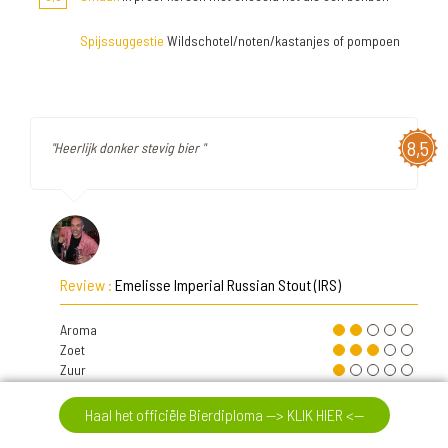
Spijssuggestie
Wildschotel/noten/kastanjes of pompoen
8,5
"Heerlijk donker stevig bier "
Review :
Emelisse Imperial Russian Stout (IRS)
Aroma
Zoet
Zuur
Bitter
Fruitig
Haal het officiële Bierdiploma --> KLIK HIER <--
Moutig