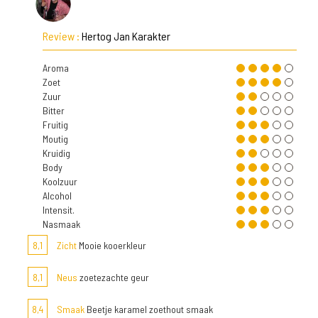
Review :
Hertog Jan Karakter
Aroma
Zoet
Zuur
Bitter
Fruitig
Moutig
Kruidig
Body
Koolzuur
Alcohol
Intensit.
Nasmaak
8,1
Zicht
Mooie kooerkleur
8,1
Neus
zoetezachte geur
8,4
Smaak
Beetje karamel zoethout smaak