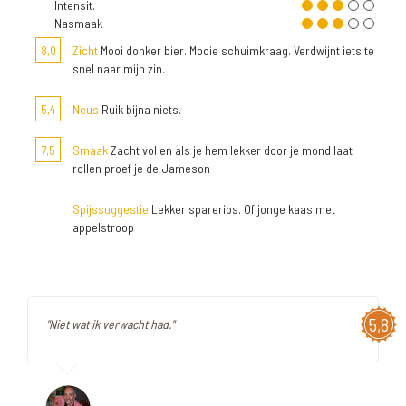
Intensit.
Nasmaak
8,0
Zicht
Mooi donker bier. Mooie schuimkraag. Verdwijnt iets te
snel naar mijn zin.
5,4
Neus
Ruik bijna niets.
7,5
Smaak
Zacht vol en als je hem lekker door je mond laat
rollen proef je de Jameson
Spijssuggestie
Lekker spareribs. Of jonge kaas met
appelstroop
5,8
"Niet wat ik verwacht had."