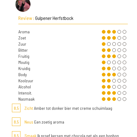
Review :
Gulpener Herfstbock
Aroma
Zoet
Zuur
Bitter
Fruitig
Moutig
Kruidig
Body
Koolzuur
Alcohol
Intensit.
Nasmaak
8,5
Zicht
Amber tot donker bier met creme schuimlaag
8,5
Neus
Een zoetig aroma
8,5
Smaak
Ik proef kersen met chocola net als een bonbon