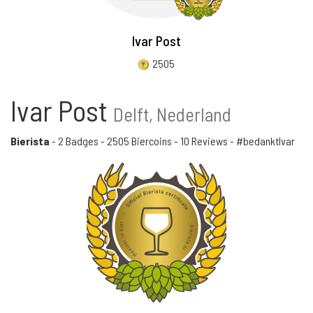
Ivar Post
2505
Ivar Post
Delft, Nederland
Bierista
-
2 Badges
-
2505 Biercoins
-
10 Reviews
- #bedanktIvar