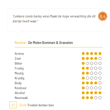
8,4
"Lekkere zoete barley wine.Maakt de hoge verwachting die dit
biertje heeft waar."
Review :
De Molen Bommen & Granaten
Aroma
Zoet
Bitter
Fruitig
Moutig
Kruidig
Body
Koolzuur
Alcohol
Nasmaak
7,1
Zicht
Troebel donker bier