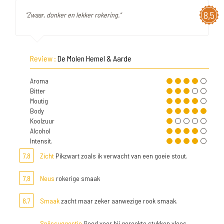
8,5
"Zwaar, donker en lekker rokering."
Review :
De Molen Hemel & Aarde
Aroma
Bitter
Moutig
Body
Koolzuur
Alcohol
Intensit.
7,8
Zicht
Pikzwart zoals ik verwacht van een goeie stout.
7,8
Neus
rokerige smaak
8,7
Smaak
zacht maar zeker aanwezige rook smaak.
Spijssuggestie
Goed voor bij gerookte stukken vlees.