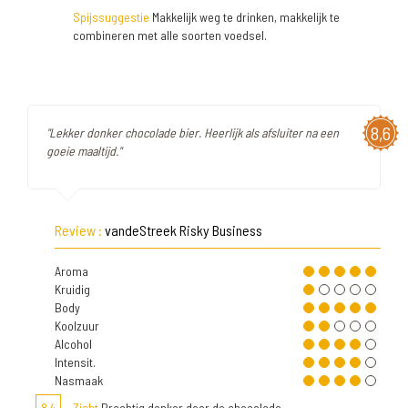
Spijssuggestie
Makkelijk weg te drinken, makkelijk te
combineren met alle soorten voedsel.
8,6
"Lekker donker chocolade bier. Heerlijk als afsluiter na een
goeie maaltijd."
Review :
vandeStreek Risky Business
Aroma
Kruidig
Body
Koolzuur
Alcohol
Intensit.
Nasmaak
8,4
Zicht
Prachtig donker door de chocolade.