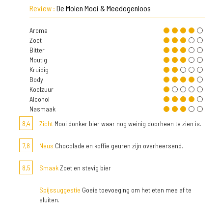
Review :
De Molen Mooi & Meedogenloos
Aroma
Zoet
Bitter
Moutig
Kruidig
Body
Koolzuur
Alcohol
Nasmaak
8,4
Zicht
Mooi donker bier waar nog weinig doorheen te zien is.
7,8
Neus
Chocolade en koffie geuren zijn overheersend.
8,5
Smaak
Zoet en stevig bier
Spijssuggestie
Goeie toevoeging om het eten mee af te
sluiten.