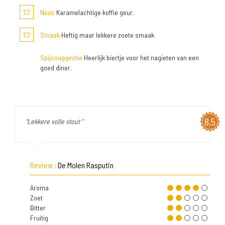
7,7
Neus
Karamelachtige koffie geur.
7,7
Smaak
Heftig maar lekkere zoete smaak
Spijssuggestie
Heerlijk biertje voor het nagieten van een
goed diner.
8,5
"Lekkere volle stout "
Review :
De Molen Rasputin
Aroma
Zoet
Bitter
Fruitig