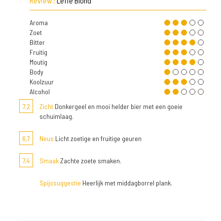
Review :
Leffe Blond
Aroma
Zoet
Bitter
Fruitig
Moutig
Body
Koolzuur
Alcohol
7,2
Zicht
Donkergeel en mooi helder bier met een goeie
schuimlaag.
6,7
Neus
Licht zoetige en fruitige geuren
7,4
Smaak
Zachte zoete smaken.
Spijssuggestie
Heerlijk met middagborrel plank.