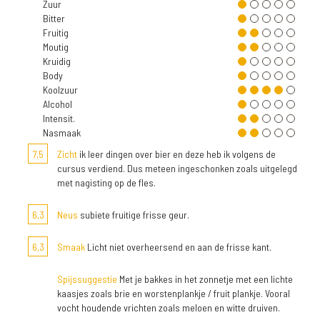
Zuur
Bitter
Fruitig
Moutig
Kruidig
Body
Koolzuur
Alcohol
Intensit.
Nasmaak
7,5
Zicht
ik leer dingen over bier en deze heb ik volgens de
cursus verdiend. Dus meteen ingeschonken zoals uitgelegd
met nagisting op de fles.
6,3
Neus
subiete fruitige frisse geur.
6,3
Smaak
Licht niet overheersend en aan de frisse kant.
Spijssuggestie
Met je bakkes in het zonnetje met een lichte
kaasjes zoals brie en worstenplankje / fruit plankje. Vooral
vocht houdende vrichten zoals meloen en witte druiven.