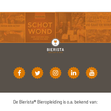
De Bierista® Bieropleiding is o.a. bekend van: