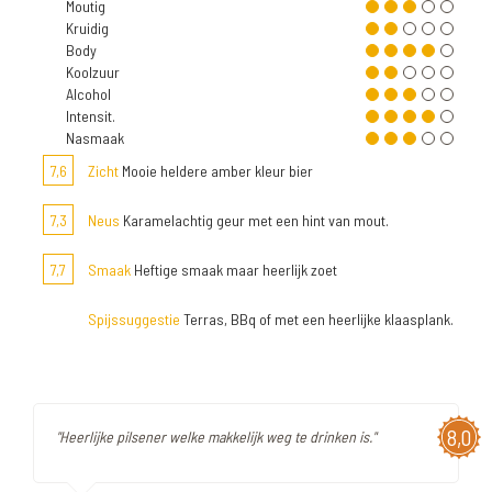
Moutig
Kruidig
Body
Koolzuur
Alcohol
Intensit.
Nasmaak
7,6
Zicht
Mooie heldere amber kleur bier
7,3
Neus
Karamelachtig geur met een hint van mout.
7,7
Smaak
Heftige smaak maar heerlijk zoet
Spijssuggestie
Terras, BBq of met een heerlijke klaasplank.
8,0
"Heerlijke pilsener welke makkelijk weg te drinken is."