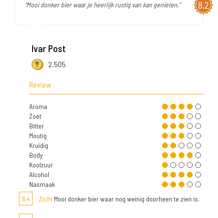
8,2
"Mooi donker bier waar je heerlijk rustig van kan genieten."
Ivar Post
2.505
Review
Aroma
Zoet
Bitter
Moutig
Kruidig
Body
Koolzuur
Alcohol
Nasmaak
8,4
Zicht
Mooi donker bier waar nog weinig doorheen te zien is.