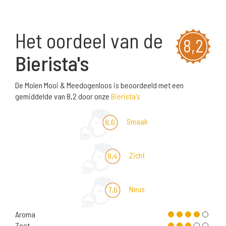
Het oordeel van de
8,2
Bierista's
De Molen Mooi & Meedogenloos is beoordeeld met een
gemiddelde van 8,2 door onze
Bierista's
Smaak
8,6
Zicht
8,4
Neus
7,6
Aroma
Zoet