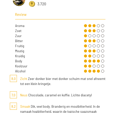
3.720
Review
Aroma
Zoet
Zuur
Bitter
Fruitig
Moutig
Kruidig
Body
Koolzuur
Alcohol
8,0
Zicht
Zeer donker bier met donker schuim mat snel afneemt
tot een klein kringetje.
7,0
Neus
Chocolade, caramel en koffie. Lichte diacetyl
8,2
Smaak
Dik, veel body. Branderig en moutbitterheid. In de
namaak hopbitterheid, waarin de typische saazsmaak