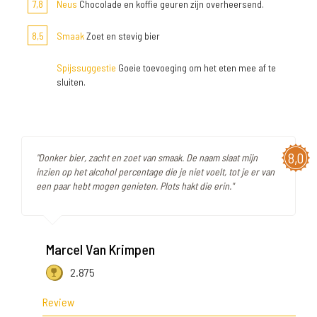
7,8
Neus
Chocolade en koffie geuren zijn overheersend.
8,5
Smaak
Zoet en stevig bier
Spijssuggestie
Goeie toevoeging om het eten mee af te
sluiten.
8,0
"Donker bier, zacht en zoet van smaak. De naam slaat mijn
inzien op het alcohol percentage die je niet voelt, tot je er van
een paar hebt mogen genieten. Plots hakt die erin."
Marcel Van Krimpen
2.875
Review