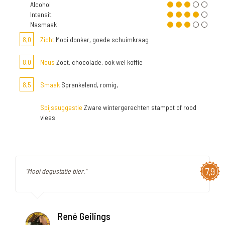
Alcohol
Intensit.
Nasmaak
8,0
Zicht
Mooi donker, goede schuimkraag
8,0
Neus
Zoet, chocolade, ook wel koffie
8,5
Smaak
Sprankelend, romig,
Spijssuggestie
Zware wintergerechten stampot of rood
vlees
7,9
"Mooi degustatie bier."
René Geilings