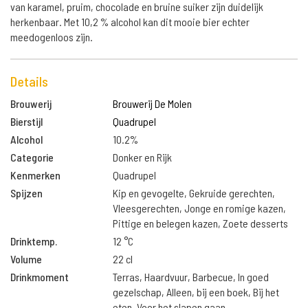
van karamel, pruim, chocolade en bruine suiker zijn duidelijk
herkenbaar. Met 10,2 % alcohol kan dit mooie bier echter
meedogenloos zijn.
Details
Brouwerij
Brouwerij De Molen
Bierstijl
Quadrupel
Alcohol
10.2%
Categorie
Donker en Rijk
Kenmerken
Quadrupel
Spijzen
Kip en gevogelte, Gekruide gerechten,
Vleesgerechten, Jonge en romige kazen,
Pittige en belegen kazen, Zoete desserts
Drinktemp.
12 °C
Volume
22 cl
Drinkmoment
Terras, Haardvuur, Barbecue, In goed
gezelschap, Alleen, bij een boek, Bij het
eten, Voor het slapen gaan