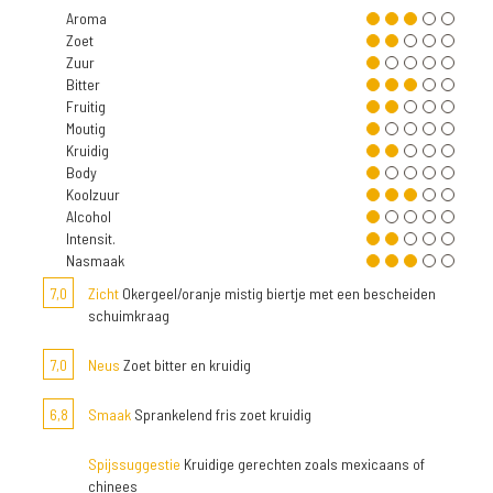
Aroma
Zoet
Zuur
Bitter
Fruitig
Moutig
Kruidig
Body
Koolzuur
Alcohol
Intensit.
Nasmaak
7,0
Zicht
Okergeel/oranje mistig biertje met een bescheiden
schuimkraag
7,0
Neus
Zoet bitter en kruidig
6,8
Smaak
Sprankelend fris zoet kruidig
Spijssuggestie
Kruidige gerechten zoals mexicaans of
chinees