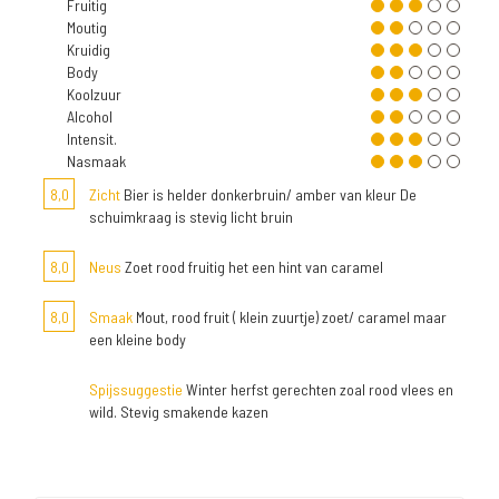
Fruitig
Moutig
Kruidig
Body
Koolzuur
Alcohol
Intensit.
Nasmaak
8,0
Zicht
Bier is helder donkerbruin/ amber van kleur De
schuimkraag is stevig licht bruin
8,0
Neus
Zoet rood fruitig het een hint van caramel
8,0
Smaak
Mout, rood fruit ( klein zuurtje) zoet/ caramel maar
een kleine body
Spijssuggestie
Winter herfst gerechten zoal rood vlees en
wild. Stevig smakende kazen