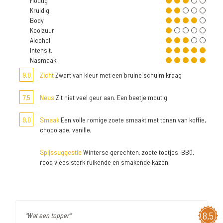
Moutig
Kruidig
Body
Koolzuur
Alcohol
Intensit.
Nasmaak
9,0
Zicht
Zwart van kleur met een bruine schuim kraag
7,5
Neus
Zit niet veel geur aan. Een beetje moutig
9,0
Smaak
Een volle romige zoete smaakt met tonen van koffie,
chocolade, vanille,
Spijssuggestie
Winterse gerechten, zoete toetjes, BBQ,
rood vlees sterk ruikende en smakende kazen
8,5
"Wat een topper"