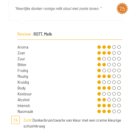
7,5
"Heerlijke donker romige milk stout met zoete tonen. "
Review :
ROTT. Melk
Aroma
Zoet
Zuur
Bitter
Fruitig
Moutig
Kruidig
Body
Koolzuur
Alcohol
Intensit.
Nasmaak
7,5
Zicht
Donkerbruin/zwarte van kleur met een creme kleurige
schuimkraag