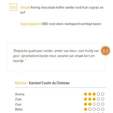
8,5
Smaak
Romig chocolade koffie vanille rood fruit cognac en
turf
Spijssuggestie
BBQ rood vlees stamppot krachtige kazen
8,0
"Belgische quadrupel, helder, amber van kleur, zoet fruitig van
geur. Sprankelend beetje mout, caramel van smaak kort om
heerlijk. "
Review :
Kasteel Cuvée du Chateau
Aroma
Zoet
Zuur
Bitter