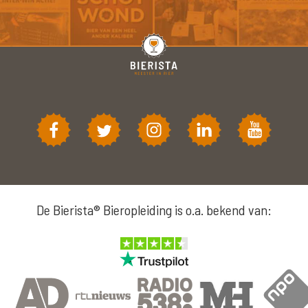
De Bierista® Bieropleiding is o.a. bekend van: