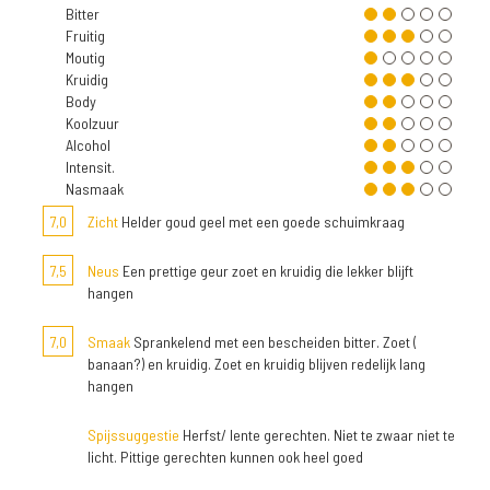
Bitter
Fruitig
Moutig
Kruidig
Body
Koolzuur
Alcohol
Intensit.
Nasmaak
7,0
Zicht
Helder goud geel met een goede schuimkraag
7,5
Neus
Een prettige geur zoet en kruidig die lekker blijft
hangen
7,0
Smaak
Sprankelend met een bescheiden bitter. Zoet (
banaan?) en kruidig. Zoet en kruidig blijven redelijk lang
hangen
Spijssuggestie
Herfst/ lente gerechten. Niet te zwaar niet te
licht. Pittige gerechten kunnen ook heel goed