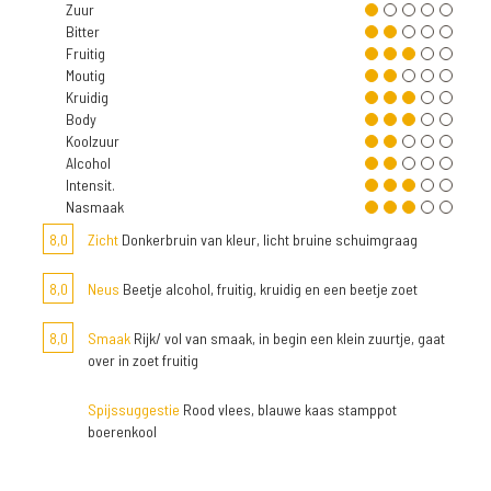
Zuur
Bitter
Fruitig
Moutig
Kruidig
Body
Koolzuur
Alcohol
Intensit.
Nasmaak
8,0
Zicht
Donkerbruin van kleur, licht bruine schuimgraag
8,0
Neus
Beetje alcohol, fruitig, kruidig en een beetje zoet
8,0
Smaak
Rijk/ vol van smaak, in begin een klein zuurtje, gaat
over in zoet fruitig
Spijssuggestie
Rood vlees, blauwe kaas stamppot
boerenkool