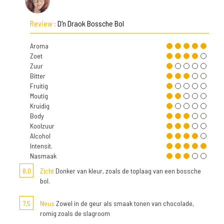
Review :
D'n Draok Bossche Bol
Aroma
Zoet
Zuur
Bitter
Fruitig
Moutig
Kruidig
Body
Koolzuur
Alcohol
Intensit.
Nasmaak
8,0
Zicht
Donker van kleur, zoals de toplaag van een bossche
bol.
7,5
Neus
Zowel in de geur als smaak tonen van chocolade,
romig zoals de slagroom