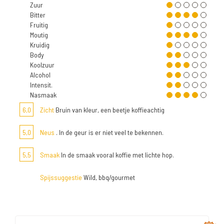
Zuur
Bitter
Fruitig
Moutig
Kruidig
Body
Koolzuur
Alcohol
Intensit.
Nasmaak
6,0
Zicht
Bruin van kleur, een beetje koffieachtig
5,0
Neus
. In de geur is er niet veel te bekennen.
5,5
Smaak
In de smaak vooral koffie met lichte hop.
Spijssuggestie
Wild, bbq/gourmet