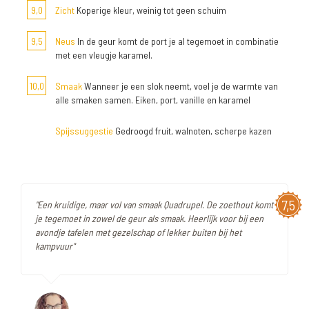
9,0
Zicht
Koperige kleur, weinig tot geen schuim
9,5
Neus
In de geur komt de port je al tegemoet in combinatie
met een vleugje karamel.
10,0
Smaak
Wanneer je een slok neemt, voel je de warmte van
alle smaken samen. Eiken, port, vanille en karamel
Spijssuggestie
Gedroogd fruit, walnoten, scherpe kazen
7,5
"Een kruidige, maar vol van smaak Quadrupel. De zoethout komt
je tegemoet in zowel de geur als smaak. Heerlijk voor bij een
avondje tafelen met gezelschap of lekker buiten bij het
kampvuur"