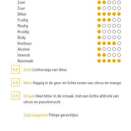
Zoet
Zuur
Bitter
Fruitig
Moutig
Kruidig
Body
Koolzuur
Alcohol
Intensit.
Nasmaak
6,5
Zicht
Lichtoranje van kleur.
6,5
Neus
Hoppig in de geur en lichte tonen van citrus en mango
6,5
Smaak
Heel bitter in de smaak, met een lichte afdronk van
citrus en passievrucht
Spijssuggestie
Pittige gerechtjes