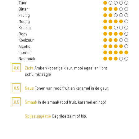
Zuur
Bitter
Fruitig
Moutig
Kruidig
Body
Koolzuur
Alcohol
Intensit.
Nasmaak
8,0
Zicht
Amber/koperige kleur, mooi egaal en licht
schuimkraagje
8,5
Neus
Tonen van rood fruit en karamel in de geur.
8,5
Smaak
In de smaak rood fruit, karamel en hop!
Spijssuggestie
Gegrilde zalm of kip.