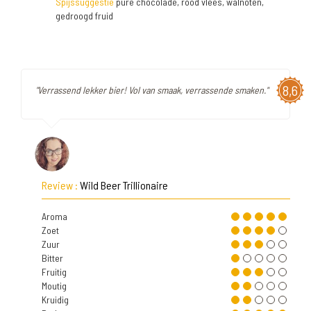
Spijssuggestie
pure chocolade, rood vlees, walnoten,
gedroogd fruid
8,6
"Verrassend lekker bier! Vol van smaak, verrassende smaken."
Review :
Wild Beer Trillionaire
Aroma
Zoet
Zuur
Bitter
Fruitig
Moutig
Kruidig