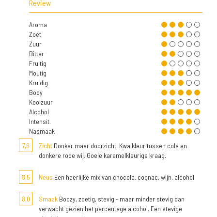
Review
Aroma
Zoet
Zuur
Bitter
Fruitig
Moutig
Kruidig
Body
Koolzuur
Alcohol
Intensit.
Nasmaak
7,6
Zicht
Donker maar doorzicht. Kwa kleur tussen cola en
donkere rode wij. Goeie karamelkleurige kraag.
8,5
Neus
Een heerlijke mix van chocola, cognac, wijn, alcohol
8,0
Smaak
Boozy, zoetig, stevig - maar minder stevig dan
verwacht gezien het percentage alcohol. Een stevige