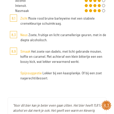
Alcohol
Intensit.
Nasmaak
8,1
Zicht
Mooie rood bruine barleywine met een stabiele
cremekleurige schuimkraag.
8,3
Neus
Zoete, fruitige en licht caramellerige geuren, met in de
diepte alcoholisch.
8,9
Smaak
Het zoete van dadels, met licht gebrande mouten,
koffie en caramel. Met achteraf een klein bittertje een een
boozy kick, wat lekker verwarmend werkt.
Spijssuggestie
Lekker bij een kaasplankje. Of bij een zoet
nagerecht/dessert.
8,3
"Voor dit bier kan je beter even gaan zitten. Het bier heeft 11,8%
alcohol en dat merk je ook. Het geeft een warm en kleverig