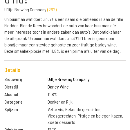
Uiltje Brewing Company
(
262
)
Oh buurman wat doet u nu?! is een naam die ontleend is aan de film
Flodder. Blonde Kees bewondert de auto van haar buurman die
meer interesse toont in andere zaken dan auto's. Dat ontlokt haar
de uitspraak 'Oh buurman wat doet u nu?!' Dit bier is geen dom
blondje maar een stevige gehopte en zeer fruitige barley wine.
Deze smaakexplosie met 11,8% is een prima afsluiter van de dag.
Details
Brouwerij
Uiltje Brewing Company
Bierstijl
Barley Wine
Alcohol
11.8%
Categorie
Donker en Rijk
Spijzen
Vette vis, Gekruide gerechten,
Vleesgerechten, Pittige en belegen kazen,
Zoete desserts
Drinktemp.
12 °C