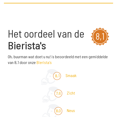
Het oordeel van de
8,1
Bierista's
Oh, buurman wat doet u nu! is beoordeeld met een gemiddelde
van 8,1 door onze
Bierista's
Smaak
8,1
Zicht
7,6
Neus
8,0