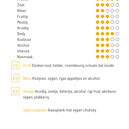
Zoet
Bitter
Fruitig
Moutig
Kruidig
Body
Koolzuur
Alcohol
Intensit.
Nasmaak
7,5
Zicht
Donkerrood, helder, roomkleurig schuim dat inzakt.
8,2
Neus
Rozijnen, vijgen, rijpe appeltjes en alcohol.
8,6
Smaak
Kruidig, zoetje, bittertje, alcohol, rijp fruit, abrikoos,
vijgen, plakkerig.
Spijssuggestie
Kaasplank met vijgen chutney.