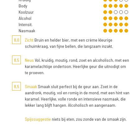
Body
Koolzuur
Alcohol
Intensit.
Nasmaak
8,0
Zicht
Bruin en helder bier, met een crème kleurige
schuimkraag, van fijne bellen, die langzaam inzakt.
8,5
Neus
Vol, kruidig, moutig, rond, zoet en alcoholisch, met een
karamelachtige ondertoon. Heerlijke geur die uitnodigt om
te proeven.
8,5
Smaak
Smaak sluit perfect bij de geur aan. Zoet in de
aandronk, moutig, vol en romig in de mond, met een hint van
karamel. Heerlijke, volle ronde en intensieve nasmaak, die
lekker lang blijft hangen. Alcoholisch en aangenaam.
Spijssuggestie
niets bij eten, zou zonde van de smaak zijn.