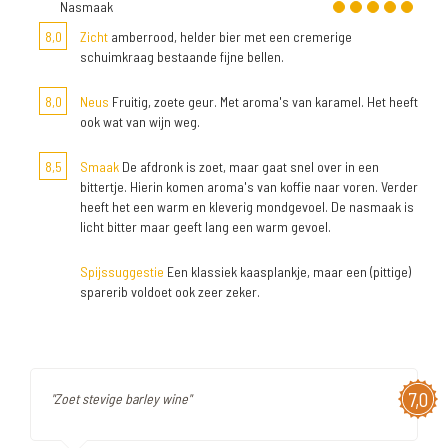
Nasmaak
8,0
Zicht
amberrood, helder bier met een cremerige
schuimkraag bestaande fijne bellen.
8,0
Neus
Fruitig, zoete geur. Met aroma's van karamel. Het heeft
ook wat van wijn weg.
8,5
Smaak
De afdronk is zoet, maar gaat snel over in een
bittertje. Hierin komen aroma's van koffie naar voren. Verder
heeft het een warm en kleverig mondgevoel. De nasmaak is
licht bitter maar geeft lang een warm gevoel.
Spijssuggestie
Een klassiek kaasplankje, maar een (pittige)
sparerib voldoet ook zeer zeker.
7,0
"Zoet stevige barley wine"