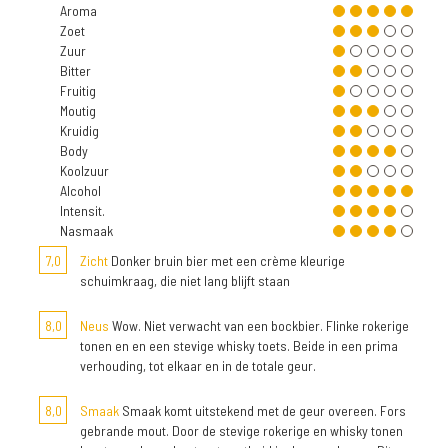
Aroma
Zoet
Zuur
Bitter
Fruitig
Moutig
Kruidig
Body
Koolzuur
Alcohol
Intensit.
Nasmaak
7,0
Zicht
Donker bruin bier met een crème kleurige
schuimkraag, die niet lang blijft staan
8,0
Neus
Wow. Niet verwacht van een bockbier. Flinke rokerige
tonen en en een stevige whisky toets. Beide in een prima
verhouding, tot elkaar en in de totale geur.
8,0
Smaak
Smaak komt uitstekend met de geur overeen. Fors
gebrande mout. Door de stevige rokerige en whisky tonen