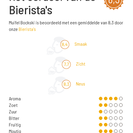
Bierista's
Muifel Bockski is beoordeeld met een gemiddelde van 8,3 door
onze
Bierista's
Smaak
8,4
Zicht
7,7
Neus
8,3
Aroma
Zoet
Zuur
Bitter
Fruitig
Moutig