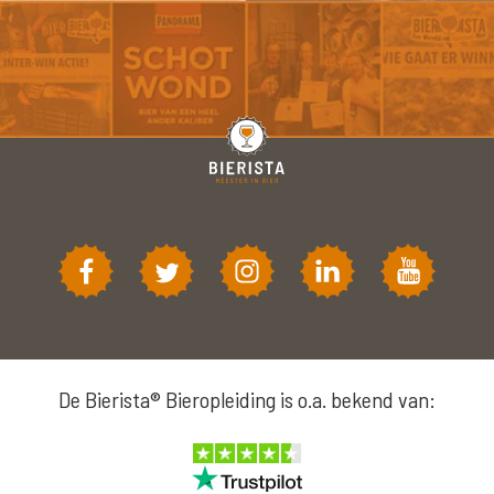
De Bierista® Bieropleiding is o.a. bekend van: