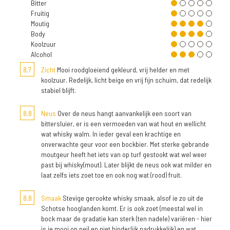
Bitter
Fruitig
Moutig
Body
Koolzuur
Alcohol
8,7
Zicht
Mooi roodgloeiend gekleurd, vrij helder en met
koolzuur. Redelijk, licht beige en vrij fijn schuim, dat redelijk
stabiel blijft.
8,8
Neus
Over de neus hangt aanvankelijk een soort van
bittersluier, er is een vermoeden van wat hout en wellicht
wat whisky walm. In ieder geval een krachtige en
onverwachte geur voor een bockbier. Met sterke gebrande
moutgeur heeft het iets van op turf gestookt wat wel weer
past bij whisky(mout). Later blijkt de neus ook wat milder en
laat zelfs iets zoet toe en ook nog wat (rood) fruit.
8,8
Smaak
Stevige gerookte whisky smaak, alsof ie zo uit de
Schotse hooglanden komt. Er is ook zoet (meestal wel in
bock maar de gradatie kan sterk (ten nadele) variëren - hier
is ie mooi op peil en niet hinderlijk nadrukkelijk) en wat