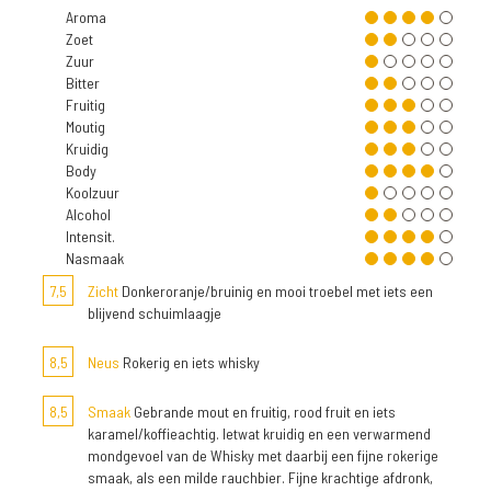
Aroma
Zoet
Zuur
Bitter
Fruitig
Moutig
Kruidig
Body
Koolzuur
Alcohol
Intensit.
Nasmaak
7,5
Zicht
Donkeroranje/bruinig en mooi troebel met iets een
blijvend schuimlaagje
8,5
Neus
Rokerig en iets whisky
8,5
Smaak
Gebrande mout en fruitig, rood fruit en iets
karamel/koffieachtig. Ietwat kruidig en een verwarmend
mondgevoel van de Whisky met daarbij een fijne rokerige
smaak, als een milde rauchbier. Fijne krachtige afdronk,