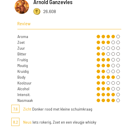
Arnold Ganzevles
26.608
Review
Aroma
Zoet
Zuur
Bitter
Fruitig
Moutig
Kruidig
Body
Koolzuur
Alcohol
Intensit.
Nasmaak
7,6
Zicht
Donker rood met kleine schuimkraag
8,2
Neus
Iets rokerig, Zoet en een vleugje whisky