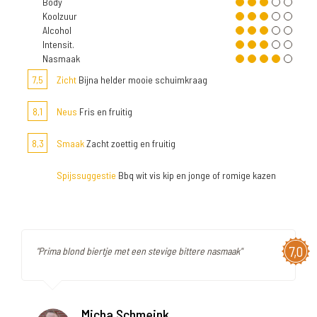
Body
Koolzuur
Alcohol
Intensit.
Nasmaak
7,5
Zicht
Bijna helder mooie schuimkraag
8,1
Neus
Fris en fruitig
8,3
Smaak
Zacht zoettig en fruitig
Spijssuggestie
Bbq wit vis kip en jonge of romige kazen
7,0
"Prima blond biertje met een stevige bittere nasmaak"
Micha Schmeink