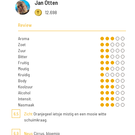
Jan Otten
12.698
Review
Aroma
Zoet
Zuur
Bitter
Fruitig
Moutig
Kruidig
Body
Koolzuur
Alcohol
Intensit.
Nasmaak
6,5
Zicht
Oranjegeel ietsje mistig en een mooie witte
schuimkraag.
6,9
Neus
Cirrus, bloemig