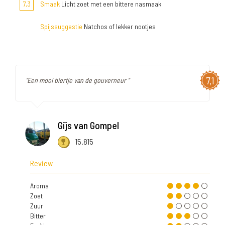
7,3
Smaak
Licht zoet met een bittere nasmaak
Spijssuggestie
Natchos of lekker nootjes
7,1
"Een mooi biertje van de gouverneur "
Gijs van Gompel
15.815
Review
Aroma
Zoet
Zuur
Bitter