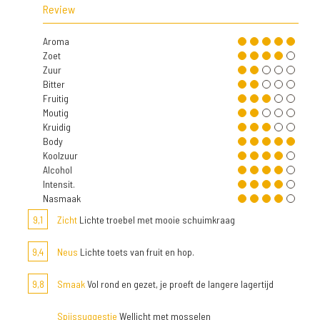
Review
Aroma
Zoet
Zuur
Bitter
Fruitig
Moutig
Kruidig
Body
Koolzuur
Alcohol
Intensit.
Nasmaak
9,1
Zicht
Lichte troebel met mooie schuimkraag
9,4
Neus
Lichte toets van fruit en hop.
9,8
Smaak
Vol rond en gezet, je proeft de langere lagertijd
Spijssuggestie
Wellicht met mosselen