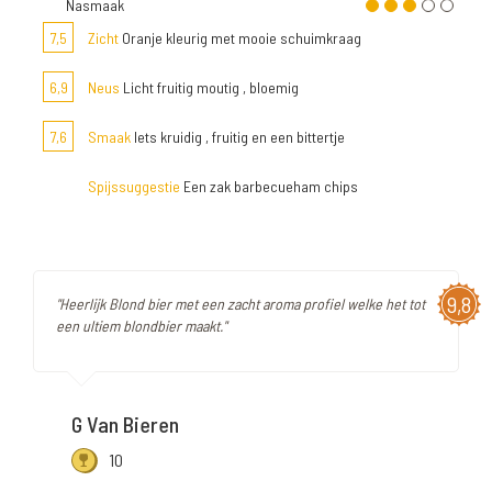
Nasmaak
7,5
Zicht
Oranje kleurig met mooie schuimkraag
6,9
Neus
Licht fruitig moutig , bloemig
7,6
Smaak
Iets kruidig , fruitig en een bittertje
Spijssuggestie
Een zak barbecueham chips
9,8
"Heerlijk Blond bier met een zacht aroma profiel welke het tot
een ultiem blondbier maakt."
G Van Bieren
10