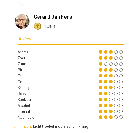
Gerard Jan Fens
8.288
Review
Aroma
Zoet
Zuur
Bitter
Fruitig
Moutig
Kruidig
Body
Koolzuur
Alcohol
Intensit.
Nasmaak
7,1
Zicht
Licht troebel mooie schuimkraag