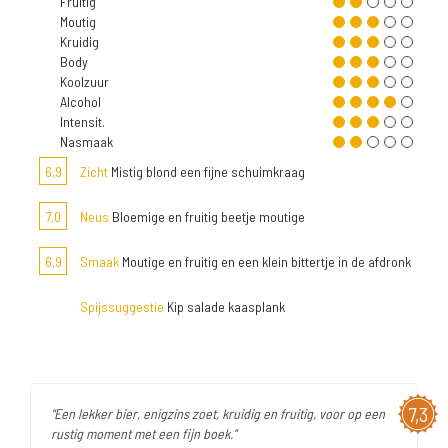
Fruitig
Moutig
Kruidig
Body
Koolzuur
Alcohol
Intensit.
Nasmaak
6,9
Zicht
Mistig blond een fijne schuimkraag
7,0
Neus
Bloemige en fruitig beetje moutige
6,9
Smaak
Moutige en fruitig en een klein bittertje in de afdronk
Spijssuggestie
Kip salade kaasplank
7,3
"Een lekker bier, enigzins zoet, kruidig en fruitig, voor op een
rustig moment met een fijn boek."