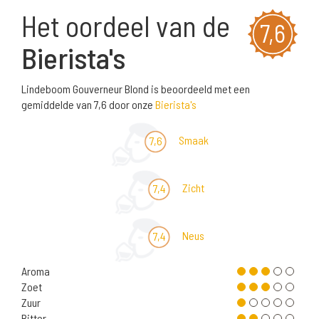
Het oordeel van de
7,6
Bierista's
Lindeboom Gouverneur Blond is beoordeeld met een
gemiddelde van 7,6 door onze
Bierista's
Smaak
7,6
Zicht
7,4
Neus
7,4
Aroma
Zoet
Zuur
Bitter