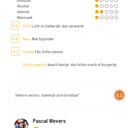
Koolzuur
Alcohol
Intensit.
Nasmaak
6,8
Zicht
Licht en helderder dan verwacht
5,8
Neus
Niet bijzonder
8,1
Smaak
Fijn, lichte weizen
Spijssuggestie
beach biertje, dus lichte snack of burgertje
8,0
"lekkere weizen, makkelijk doordrinkbaar"
Pascal Wevers