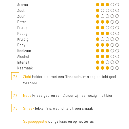
Aroma
Zoet
Zuur
Bitter
Fruitig
Moutig
Kruidig
Body
Koolzuur
Alcohol
Intensit.
Nasmaak
7,6
Zicht
Helder bier met een flinke schuimkraag en licht geel
van kleur
7,7
Neus
Frisse geuren van Citroen zijn aanwezig in dit bier
7,6
Smaak
lekker fris, wat lichte citroen smaak
Spijssuggestie
Jonge kaas en op het terras