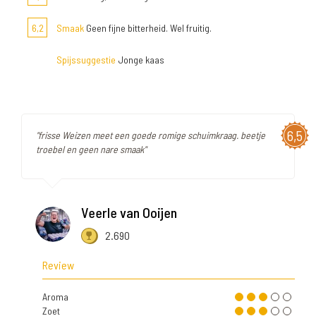
6,2
Smaak
Geen fijne bitterheid. Wel fruitig.
Spijssuggestie
Jonge kaas
6,5
"frisse Weizen meet een goede romige schuimkraag. beetje
troebel en geen nare smaak"
Veerle van Ooijen
2.690
Review
Aroma
Zoet