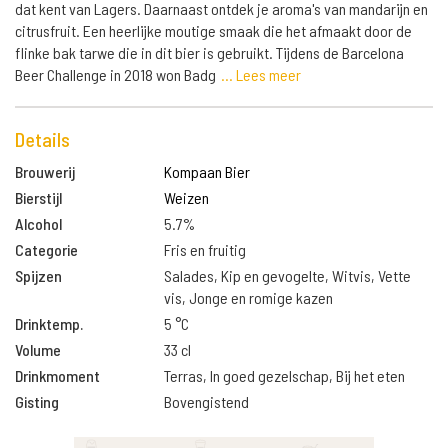
dat kent van Lagers. Daarnaast ontdek je aroma's van mandarijn en
citrusfruit. Een heerlijke moutige smaak die het afmaakt door de
flinke bak tarwe die in dit bier is gebruikt. Tijdens de Barcelona
Beer Challenge in 2018 won Badg
... Lees meer
Details
Brouwerij
Kompaan Bier
Bierstijl
Weizen
Alcohol
5.7%
Categorie
Fris en fruitig
Spijzen
Salades, Kip en gevogelte, Witvis, Vette
vis, Jonge en romige kazen
Drinktemp.
5 °C
Volume
33 cl
Drinkmoment
Terras, In goed gezelschap, Bij het eten
Gisting
Bovengistend