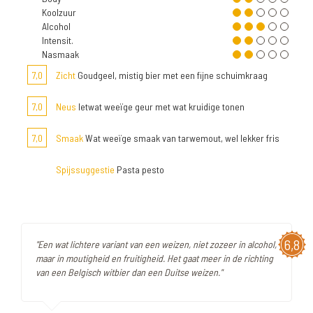
Koolzuur
Alcohol
Intensit.
Nasmaak
7,0
Zicht
Goudgeel, mistig bier met een fijne schuimkraag
7,0
Neus
Ietwat weeïge geur met wat kruidige tonen
7,0
Smaak
Wat weeïge smaak van tarwemout, wel lekker fris
Spijssuggestie
Pasta pesto
6,8
"Een wat lichtere variant van een weizen, niet zozeer in alcohol,
maar in moutigheid en fruitigheid. Het gaat meer in de richting
van een Belgisch witbier dan een Duitse weizen."