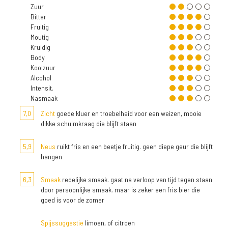
Zuur
Bitter
Fruitig
Moutig
Kruidig
Body
Koolzuur
Alcohol
Intensit.
Nasmaak
7,0
Zicht
goede kluer en troebelheid voor een weizen, mooie
dikke schuimkraag die blijft staan
5,9
Neus
ruikt fris en een beetje fruitig. geen diepe geur die blijft
hangen
6,3
Smaak
redelijke smaak. gaat na verloop van tijd tegen staan
door persoonlijke smaak. maar is zeker een fris bier die
goed is voor de zomer
Spijssuggestie
limoen, of citroen