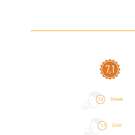
7,1
Smaak
7,0
Zicht
7,1