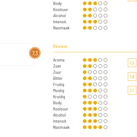
Body
Koolzuur
Alcohol
Intensit.
Nasmaak
Review
7,3
Aroma
7,2
Zoet
Zuur
7,8
Bitter
Fruitig
Moutig
7,7
Kruidig
Body
Koolzuur
Alcohol
Intensit.
Nasmaak