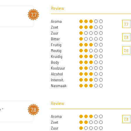
Review
7,7
Aroma
7,7
Zoet
Zuur
7,8
Bitter
Fruitig
Moutig
7,6
Kruidig
Body
Koolzuur
Alcohol
Intensit.
Nasmaak
Review
7,8
 "
Aroma
7,8
Zoet
Zuur