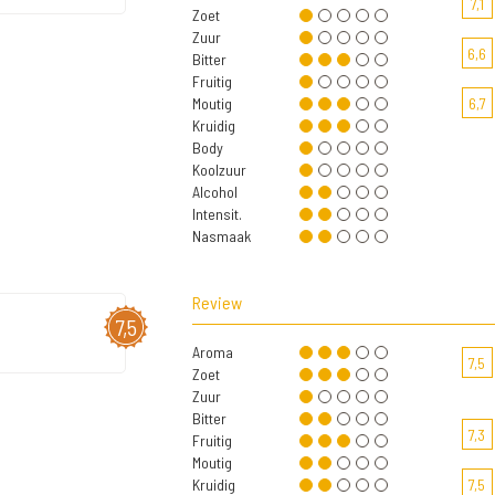
7,1
Zoet
Zuur
6,6
Bitter
Fruitig
Moutig
6,7
Kruidig
Body
Koolzuur
Alcohol
Intensit.
Nasmaak
Review
7,5
Aroma
7,5
Zoet
Zuur
Bitter
7,3
Fruitig
Moutig
Kruidig
7,5