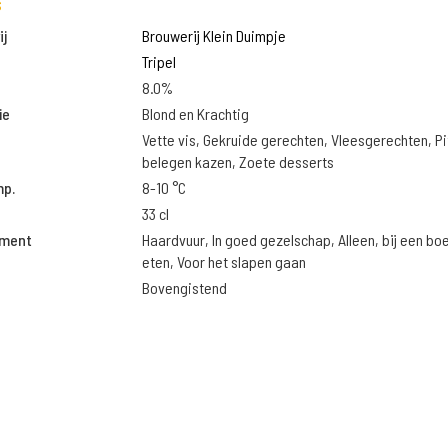
s
j
Brouwerij Klein Duimpje
Tripel
8.0%
ie
Blond en Krachtig
Vette vis, Gekruide gerechten, Vleesgerechten, Pi
belegen kazen, Zoete desserts
mp.
8-10 °C
33 cl
oment
Haardvuur, In goed gezelschap, Alleen, bij een boek
eten, Voor het slapen gaan
Bovengistend