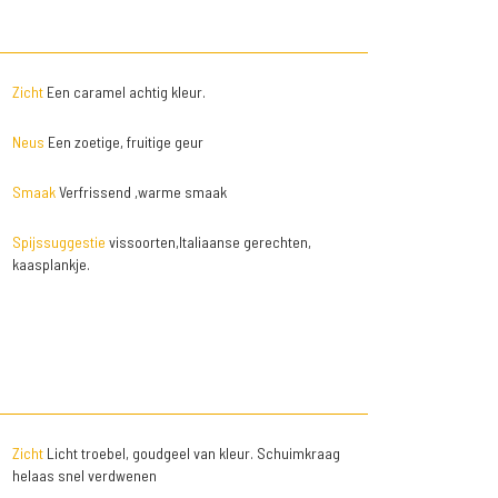
Zicht
Een caramel achtig kleur.
Neus
Een zoetige, fruitige geur
Smaak
Verfrissend ,warme smaak
Spijssuggestie
vissoorten,Italiaanse gerechten,
kaasplankje.
Zicht
Licht troebel, goudgeel van kleur. Schuimkraag
helaas snel verdwenen