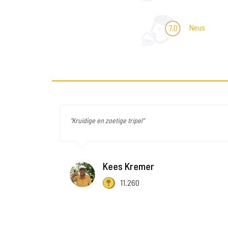
Neus
7,0
"Kruidige en zoetige tripel"
Kees Kremer
11.260