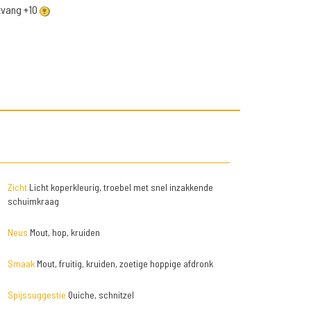
ntvang +10
Zicht
Licht koperkleurig, troebel met snel inzakkende
schuimkraag
Neus
Mout, hop, kruiden
Smaak
Mout, fruitig, kruiden, zoetige hoppige afdronk
Spijssuggestie
Quiche, schnitzel