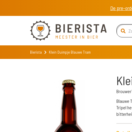
De pre-ord
Bierista
Klein Duimpje Blauwe Tram
Kle
Brouweri
Blauwe T
Tripel h
bitterhei