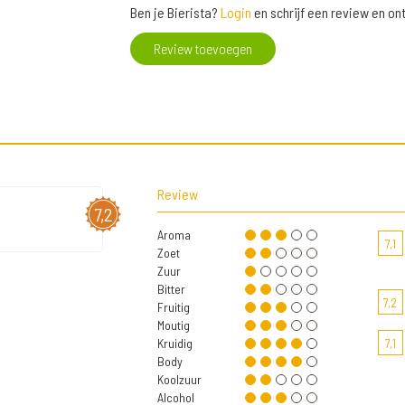
Ben je Bierista?
Login
en schrijf een review en o
Review toevoegen
Review
7,2
Aroma
7,1
Zoet
Zuur
Bitter
7,2
Fruitig
Moutig
Kruidig
7,1
Body
Koolzuur
Alcohol