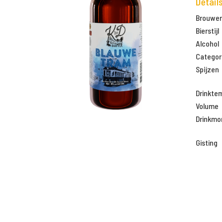
Detail
Brouweri
Bierstijl
Alcohol
Categor
Spijzen
Drinkte
Volume
Drinkm
Gisting