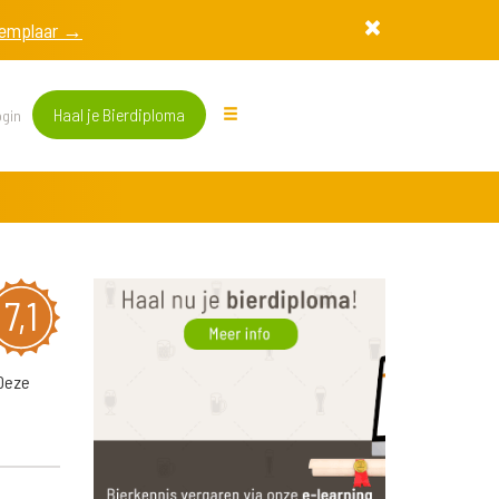
exemplaar →
Haal je Bierdiploma
gin
7,1
 Deze