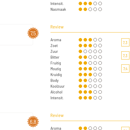
Intensit.
Nasmaak
Review
7,5
Aroma
7,3
Zoet
Zuur
7,3
Bitter
Fruitig
Moutig
7,4
Kruidig
Body
Koolzuur
Alcohol
Intensit.
Review
6,8
Aroma