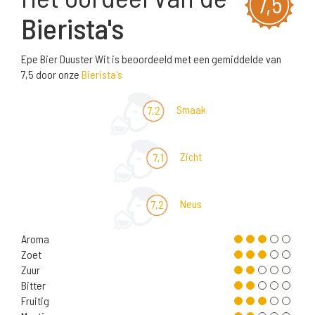
7,5
Bierista's
Epe Bier Duuster Wit is beoordeeld met een gemiddelde van
7,5 door onze
Bierista's
Smaak
7,2
Zicht
7,1
Neus
7,2
Aroma
Zoet
Zuur
Bitter
Fruitig