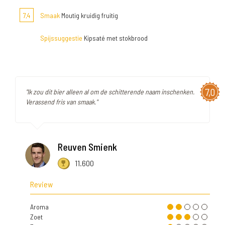
7,4
Smaak
Moutig kruidig fruitig
Spijssuggestie
Kipsaté met stokbrood
7,0
"Ik zou dit bier alleen al om de schitterende naam inschenken.
Verassend fris van smaak."
Reuven Smienk
11.600
Review
Aroma
Zoet