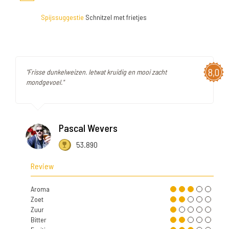
Spijssuggestie
Schnitzel met frietjes
8,0
"Frisse dunkelweizen. Ietwat kruidig en mooi zacht
mondgevoel."
Pascal Wevers
53.890
Review
Aroma
Zoet
Zuur
Bitter