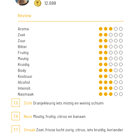
12.698
Review
Aroma
Zoet
Zuur
Bitter
Fruitig
Moutig
Kruidig
Body
Koolzuur
Alcohol
Intensit.
Nasmaak
7,5
Zicht
Oranjekleurig iets mistig en weinig schuim
7,6
Neus
Moutig, fruitig, citrus en banaan
7,7
Smaak
Zoet, frisse lucht zurig, citrus, iets kruidig, koriander