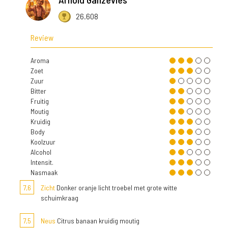
26.608
Review
Aroma
Zoet
Zuur
Bitter
Fruitig
Moutig
Kruidig
Body
Koolzuur
Alcohol
Intensit.
Nasmaak
7,6
Zicht
Donker oranje licht troebel met grote witte
schuimkraag
7,5
Neus
Citrus banaan kruidig moutig