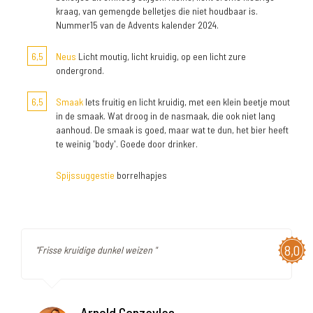
kraag, van gemengde belletjes die niet houdbaar is.
Nummer15 van de Advents kalender 2024.
6,5
Neus
Licht moutig, licht kruidig, op een licht zure
ondergrond.
6,5
Smaak
Iets fruitig en licht kruidig, met een klein beetje mout
in de smaak. Wat droog in de nasmaak, die ook niet lang
aanhoud. De smaak is goed, maar wat te dun, het bier heeft
te weinig 'body'. Goede door drinker.
Spijssuggestie
borrelhapjes
8,0
"Frisse kruidige dunkel weizen "
Arnold Ganzevles