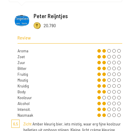
Peter Reijntjes
20.790
Review
Aroma
Zoet
Zuur
Bitter
Fruitig
Moutig
Kruidig
Body
Koolzuur
Alcohol
Intensit.
Nasmaak
6,5
Zicht
Amber kleurig bier, iets mistig, waar erg fijne koolzuur
belletjes uit omhoog stijgen. Kleine, licht crème kleurige