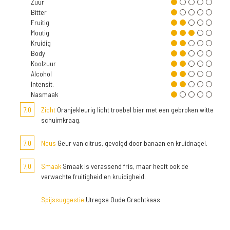
Zuur
Bitter
Fruitig
Moutig
Kruidig
Body
Koolzuur
Alcohol
Intensit.
Nasmaak
7,0
Zicht
Oranjekleurig licht troebel bier met een gebroken witte
schuimkraag.
7,0
Neus
Geur van citrus, gevolgd door banaan en kruidnagel.
7,0
Smaak
Smaak is verassend fris, maar heeft ook de
verwachte fruitigheid en kruidigheid.
Spijssuggestie
Utregse Oude Grachtkaas