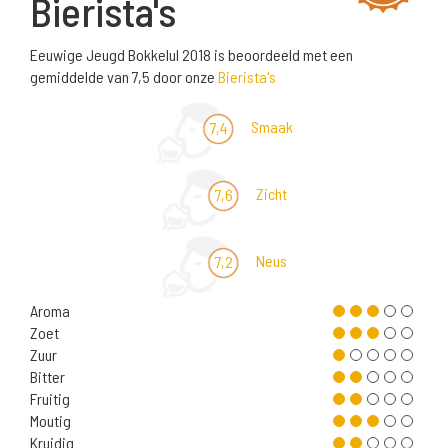
Bierista's
Eeuwige Jeugd Bokkelul 2018 is beoordeeld met een
gemiddelde van 7,5 door onze
Bierista's
Smaak
7,4
Zicht
7,6
Neus
7,2
Aroma
Zoet
Zuur
Bitter
Fruitig
Moutig
Kruidig