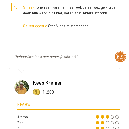
7,0
Smaak
Tonen van karamel maar ook de aanwezige kruiden
doen hun werk in dit bier, vol en zoet-bittere afdronk
Spijssuggestie
Stoofvlees of stamppotje
6,9
"behoorlijke bock met pepertje afdronk"
Kees Kremer
11.260
Review
Aroma
Zoet
Zuur