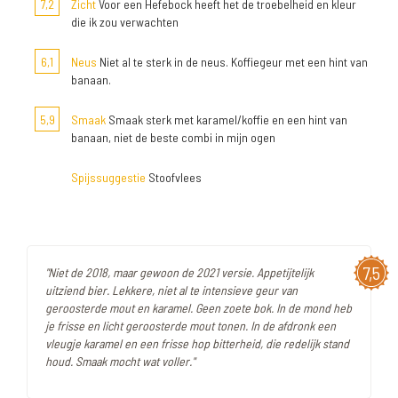
7,2
Zicht
Voor een Hefebock heeft het de troebelheid en kleur
die ik zou verwachten
6,1
Neus
Niet al te sterk in de neus. Koffiegeur met een hint van
banaan.
5,9
Smaak
Smaak sterk met karamel/koffie en een hint van
banaan, niet de beste combi in mijn ogen
Spijssuggestie
Stoofvlees
7,5
"Niet de 2018, maar gewoon de 2021 versie. Appetijtelijk
uitziend bier. Lekkere, niet al te intensieve geur van
geroosterde mout en karamel. Geen zoete bok. In de mond heb
je frisse en licht geroosterde mout tonen. In de afdronk een
vleugje karamel en een frisse hop bitterheid, die redelijk stand
houd. Smaak mocht wat voller."