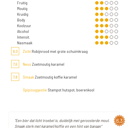
Fruitig
Moutig
Kruidig
Body
Koolzuur
Alcohol
Intensit.
Nasmaak
8,0
Zicht
Robijnrood met grote schuimkraag
7,6
Neus
Zoetmoutig karamel
7,8
Smaak
Zoetmoutig koffie karamel
Spijssuggestie
Stampot hutspot, boerenkool
6,3
"Een bier dat licht troebel is, duidelijk met geroosterde mout.
Smaak sterk met karamel/koffie en een hint van banaan"