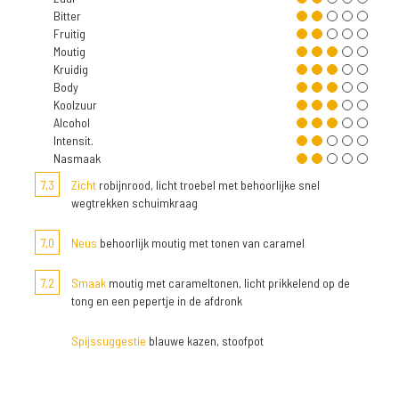
Bitter
Fruitig
Moutig
Kruidig
Body
Koolzuur
Alcohol
Intensit.
Nasmaak
7,3
Zicht
robijnrood, licht troebel met behoorlijke snel
wegtrekken schuimkraag
7,0
Neus
behoorlijk moutig met tonen van caramel
7,2
Smaak
moutig met carameltonen, licht prikkelend op de
tong en een pepertje in de afdronk
Spijssuggestie
blauwe kazen, stoofpot