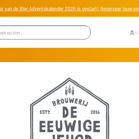
er van de Bier Adventskalender 2026 is gestart! Reserveer jouw 
Lo