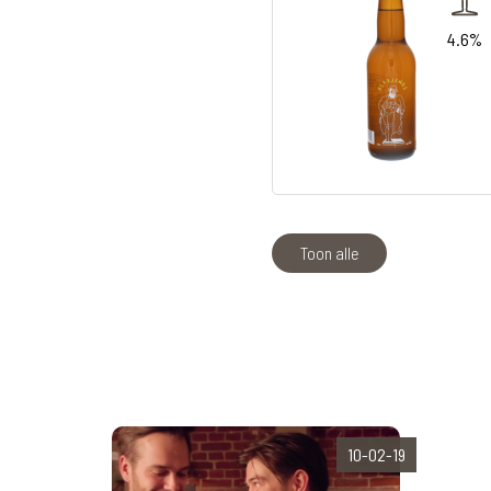
4.6%
Toon alle
10-02-19