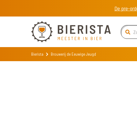
De pre-ord
Bierista
Brouwerij de Eeuwige Jeugd