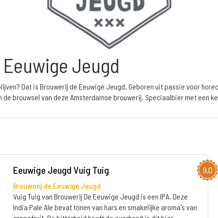
e Eeuwige Jeugd
g blijven? Dat is Brouwerij de Eeuwige Jeugd. Geboren uit passie voor hore
g in de brouwsel van deze Amsterdamse brouwerij. Speciaalbier met een k
Eeuwige Jeugd Vuig Tuig
9,0
Brouwerij de Eeuwige Jeugd
Vuig Tuig van Brouwerij De Eeuwige Jeugd is een IPA. Deze
India Pale Ale bevat tonen van hars en smakelijke aroma's van
grapefruit. De bitterheid heeft de overhand in dit bier.