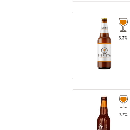
6.3%
7.7%