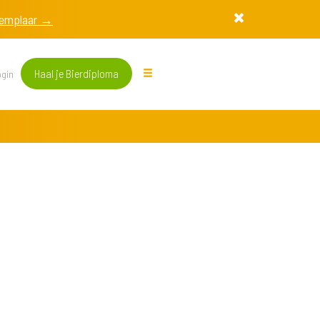
exemplaar →
Haal je Bierdiploma
gin