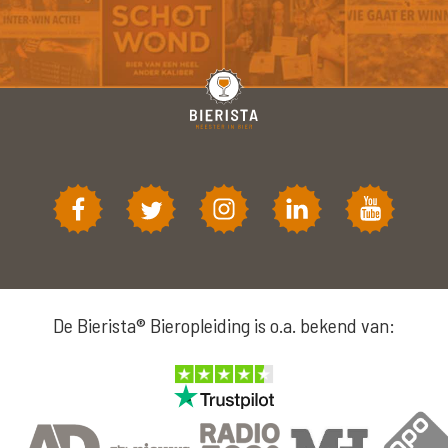
De Bierista® Bieropleiding is o.a. bekend van: