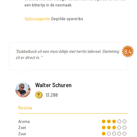
een bittertje in de nasmaak.
Spijssuggestie
Gegrilde spareribs
8,4
"Dubbelbock uit een mooi blikje met herfst tafereel. Stemming
zit er direct in. "
Walter Schuren
13.288
Review
Aroma
Zoet
Zuur