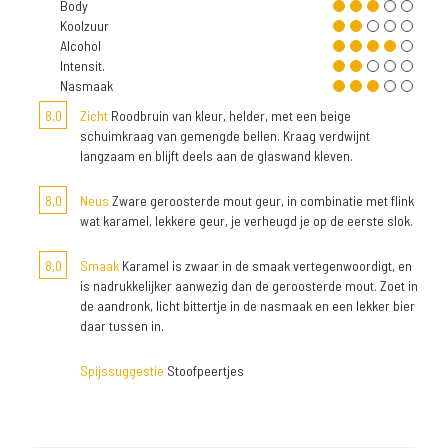
Body
Koolzuur
Alcohol
Intensit.
Nasmaak
8,0
Zicht
Roodbruin van kleur, helder, met een beige
schuimkraag van gemengde bellen. Kraag verdwijnt
langzaam en blijft deels aan de glaswand kleven.
8,0
Neus
Zware geroosterde mout geur, in combinatie met flink
wat karamel, lekkere geur, je verheugd je op de eerste slok.
8,0
Smaak
Karamel is zwaar in de smaak vertegenwoordigt, en
is nadrukkelijker aanwezig dan de geroosterde mout. Zoet in
de aandronk, licht bittertje in de nasmaak en een lekker bier
daar tussen in.
Spijssuggestie
Stoofpeertjes