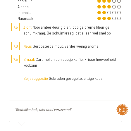
Koolzuur
Alcohol
Intensit.
Nasmaak
7,5
Zicht
Mooi amberkleurig bier, lobbige creme kleurige
schuimkraag. De schuimkraag lost alleen wel snel op
7,0
Neus
Geroosterde mout, verder weinig aroma
7,5
Smaak
Caramel en een beetje koffie, Frisse hoeveelheid
koolzuur
Spijssuggestie
Gebraden gevogelte, pittige kaas
6,0
"Redelijke bok, niet heel verassend"