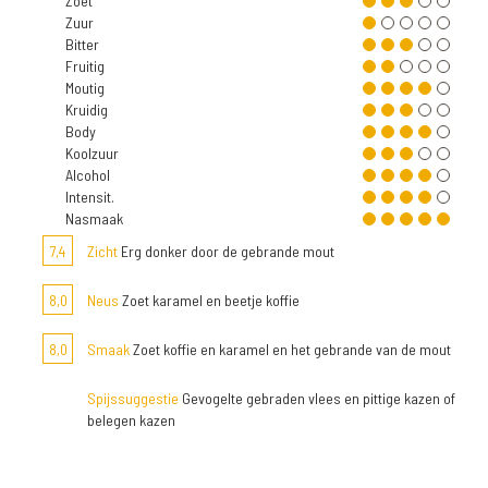
Zoet
Zuur
Bitter
Fruitig
Moutig
Kruidig
Body
Koolzuur
Alcohol
Intensit.
Nasmaak
7,4
Zicht
Erg donker door de gebrande mout
8,0
Neus
Zoet karamel en beetje koffie
8,0
Smaak
Zoet koffie en karamel en het gebrande van de mout
Spijssuggestie
Gevogelte gebraden vlees en pittige kazen of
belegen kazen