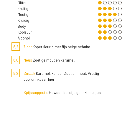
Bitter
Fruitig
Moutig
Kruidig
Body
Koolzuur
Alcohol
8,2
Zicht
Koperkleurig met fijn beige schuim.
8,0
Neus
Zoetige mout en karamel.
8,2
Smaak
Karamel, kaneel. Zoet en mout. Prettig
doordrinkbaar bier.
Spijssuggestie
Gewoon balletje gehakt met jus.