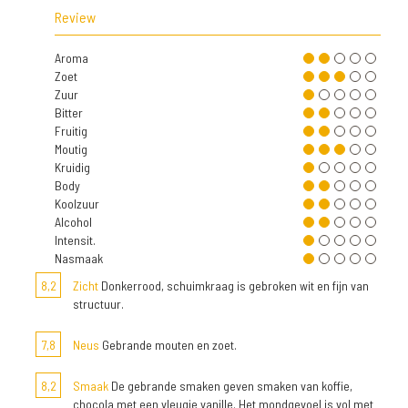
Review
Aroma
Zoet
Zuur
Bitter
Fruitig
Moutig
Kruidig
Body
Koolzuur
Alcohol
Intensit.
Nasmaak
8,2
Zicht
Donkerrood, schuimkraag is gebroken wit en fijn van
structuur.
7,8
Neus
Gebrande mouten en zoet.
8,2
Smaak
De gebrande smaken geven smaken van koffie,
chocola met een vleugje vanille. Het mondgevoel is vol met