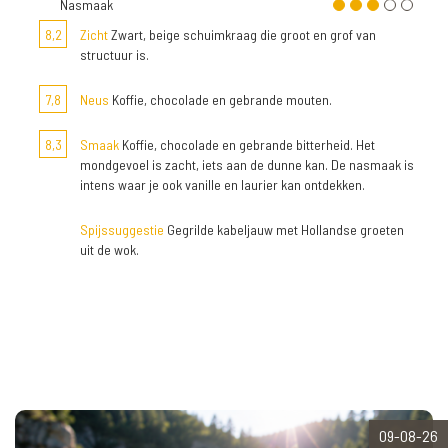
Nasmaak
8,2
Zicht
Zwart, beige schuimkraag die groot en grof van
structuur is.
7,8
Neus
Koffie, chocolade en gebrande mouten.
8,3
Smaak
Koffie, chocolade en gebrande bitterheid. Het
mondgevoel is zacht, iets aan de dunne kan. De nasmaak is
intens waar je ook vanille en laurier kan ontdekken.
Spijssuggestie
Gegrilde kabeljauw met Hollandse groeten
uit de wok.
09-08-26