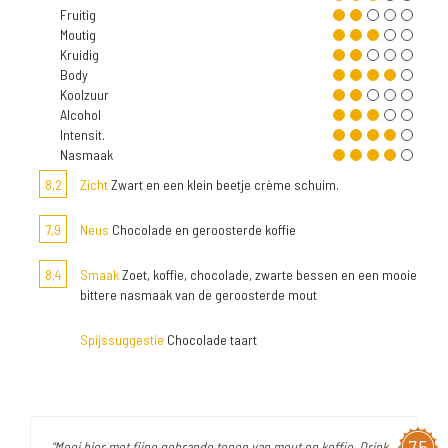
Fruitig
Moutig
Kruidig
Body
Koolzuur
Alcohol
Intensit.
Nasmaak
8,2
Zicht
Zwart en een klein beetje crème schuim.
7,9
Neus
Chocolade en geroosterde koffie
8,4
Smaak
Zoet, koffie, chocolade, zwarte bessen en een mooie
bittere nasmaak van de geroosterde mout
Spijssuggestie
Chocolade taart
7,5
"Mooi bier met fijne gebrande tonen van mout en koffie. Drink