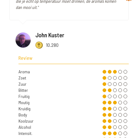
die je echt op temperatuur moet drinken, de aroma’s komen
dan mooi uit."
John Kuster
10.280
Review
Aroma
Zoet
Zuur
Bitter
Fruitig
Moutig
Kruidig
Body
Koolzuur
Alcohol
Intensit.