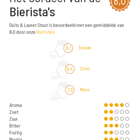
8,0
Bierista's
Duits & Lauret Stout is beoordeeld met een gemiddelde van
8,0 door onze
Bierista's
Smaak
8,1
Zicht
8,4
Neus
7,9
Aroma
Zoet
Zuur
Bitter
Fruitig
Moutig