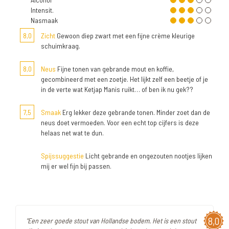
Intensit.
Nasmaak
8,0
Zicht
Gewoon diep zwart met een fijne crème kleurige
schuimkraag.
8,0
Neus
Fijne tonen van gebrande mout en koffie,
gecombineerd met een zoetje. Het lijkt zelf een beetje of je
in de verte wat Ketjap Manis ruikt… of ben ik nu gek??
7,5
Smaak
Erg lekker deze gebrande tonen. Minder zoet dan de
neus doet vermoeden. Voor een echt top cijfers is deze
helaas net wat te dun.
Spijssuggestie
Licht gebrande en ongezouten nootjes lijken
mij er wel fijn bij passen.
8,0
"Een zeer goede stout van Hollandse bodem. Het is een stout