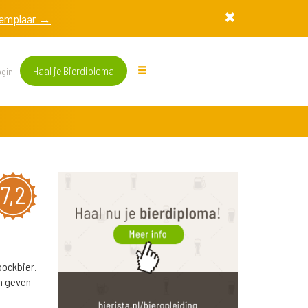
exemplaar →
Haal je Bierdiploma
gin
7,2
bockbier.
n geven