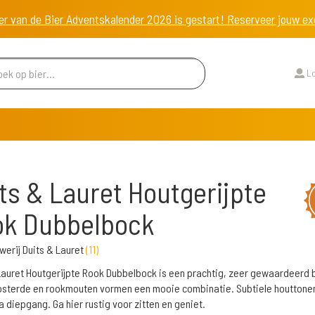
er van de Bier Adventskalender 2026 is gestart! Reserveer jouw 
Lo
ts & Lauret Houtgerijpte
ok Dubbelbock
werij Duits & Lauret
(
11
)
Lauret Houtgerijpte Rook Dubbelbock is een prachtig, zeer gewaardeerd 
sterde en rookmouten vormen een mooie combinatie. Subtiele houttone
a diepgang. Ga hier rustig voor zitten en geniet.