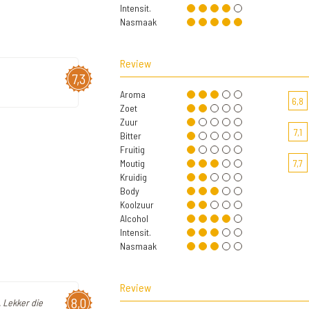
Intensit.
Nasmaak
Review
7,3
Aroma
6,8
Zoet
Zuur
7,1
Bitter
Fruitig
Moutig
7,7
Kruidig
Body
Koolzuur
Alcohol
Intensit.
Nasmaak
Review
8,0
. Lekker die