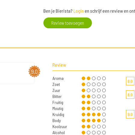
Ben je Bierista?
Login
en schrijf een review en o
Review toevoegen
Review
9,0
Aroma
8,0
Zoet
Zuur
8,0
Bitter
Fruitig
Moutig
Kruidig
9,0
Body
Koolzuur
Alcohol