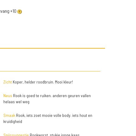
ntvang +10
Zicht
Koper, helder roodbruin. Mooi kleur!
Neus
Rook is goed te ruiken. anderen geuren vallen
helaas wel weg
Smaak
Rook, iets zoet mooie volle body. iets hout en
kruidigheid
Spijssuggestie
Rookworst, stukje jonge kaas