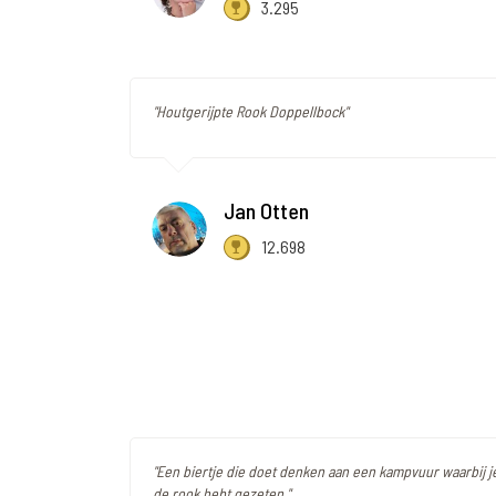
3.295
"Houtgerijpte Rook Doppellbock"
Jan Otten
12.698
"Een biertje die doet denken aan een kampvuur waarbij je 
de rook hebt gezeten."