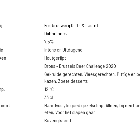
s
j
Fortbrouwerij Duits & Lauret
Dubbelbock
7.5%
ie
Intens en Uitdagend
ken
Houtgerijpt
Brons - Brussels Beer Challenge 2020
Gekruide gerechten, Vleesgerechten, Pittige en 
kazen, Zoete desserts
mp.
12 °C
33 cl
oment
Haardvuur, In goed gezelschap, Alleen, bij een boek
eten, Voor het slapen gaan
Bovengistend