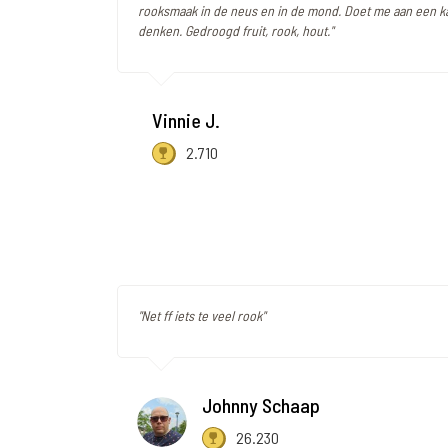
rooksmaak in de neus en in de mond. Doet me aan een 
denken. Gedroogd fruit, rook, hout."
Vinnie J.
2.710
"Net ff iets te veel rook"
Johnny Schaap
26.230