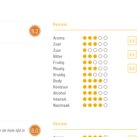
Review
8,2
Aroma
8,0
Zoet
Zuur
8,0
Bitter
Fruitig
Moutig
8,0
Kruidig
Body
Koolzuur
Alcohol
Intensit.
Nasmaak
Review
6,0
de hele tijd in