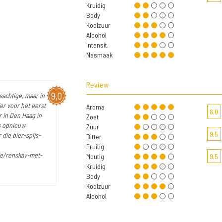
Kruidig
Body
Koolzuur
Alcohol
Intensit.
Nasmaak
Review
9,0
jsachtige, maar in
er voor het eerst
Aroma
8,0
r in Den Haag in
Zoet
gs opnieuw
Zuur
9,5
 die bier-spijs-
Bitter
Fruitig
ie/renskav-met-
Moutig
9,5
Kruidig
Body
Koolzuur
Alcohol