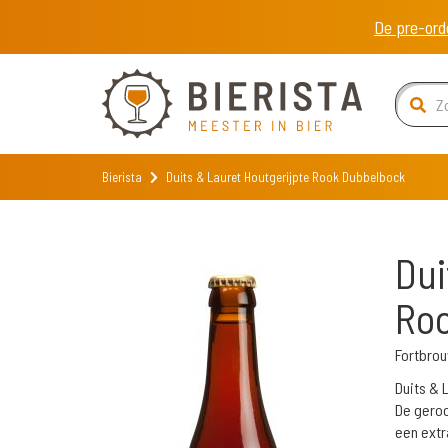
De pre-ord
Bierista
Duits & Lauret Houtgerijpte Rook Dubbelbock
Dui
Ro
Fortbrou
Duits & 
De geroo
een extr