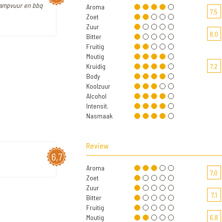
kampvuur en bbq
Aroma
7,5
Zoet
Zuur
8,0
Bitter
Fruitig
Moutig
Kruidig
7,2
Body
Koolzuur
Alcohol
Intensit.
Nasmaak
Review
6,7
Aroma
7,0
Zoet
Zuur
7,1
Bitter
Fruitig
Moutig
6,8