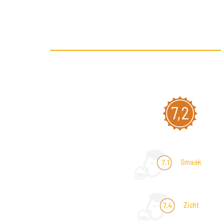
7,2
Smaak
7,1
Zicht
7,4