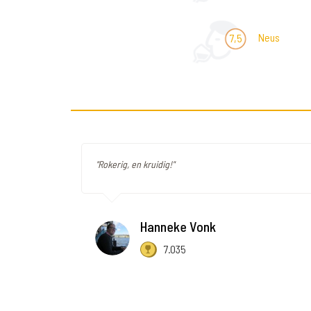
Neus
7,5
"Rokerig, en kruidig!"
Hanneke Vonk
7.035