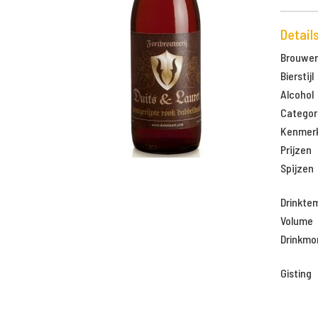
Detail
Brouweri
Bierstijl
Alcohol
Categor
Kenmer
Prijzen
Spijzen
Drinkte
Volume
Drinkm
Gisting