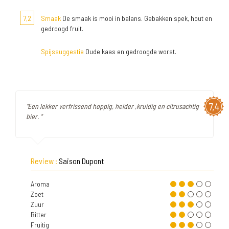
7,2
Smaak
De smaak is mooi in balans. Gebakken spek, hout en
gedroogd fruit.
Spijssuggestie
Oude kaas en gedroogde worst.
7,4
"Een lekker verfrissend hoppig, helder ,kruidig en citrusachtig
bier. "
Review :
Saison Dupont
Aroma
Zoet
Zuur
Bitter
Fruitig