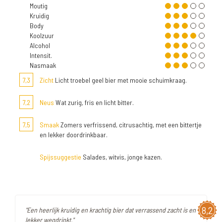
Moutig
Kruidig
Body
Koolzuur
Alcohol
Intensit.
Nasmaak
7,3
Zicht
Licht troebel geel bier met mooie schuimkraag.
7,2
Neus
Wat zurig, fris en licht bitter.
7,5
Smaak
Zomers verfrissend, citrusachtig, met een bittertje
en lekker doordrinkbaar.
Spijssuggestie
Salades, witvis, jonge kazen.
8,2
"Een heerlijk kruidig en krachtig bier dat verrassend zacht is en
lekker wegdrinkt."