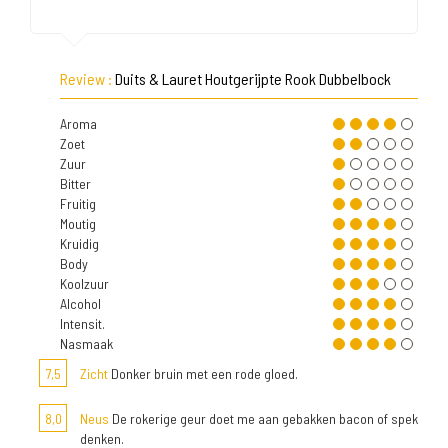
Review :
Duits & Lauret Houtgerijpte Rook Dubbelbock
Aroma
Zoet
Zuur
Bitter
Fruitig
Moutig
Kruidig
Body
Koolzuur
Alcohol
Intensit.
Nasmaak
7,5
Zicht
Donker bruin met een rode gloed.
8,0
Neus
De rokerige geur doet me aan gebakken bacon of spek
denken.