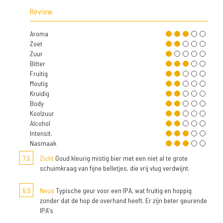
Review
Aroma
Zoet
Zuur
Bitter
Fruitig
Moutig
Kruidig
Body
Koolzuur
Alcohol
Intensit.
Nasmaak
7,5
Zicht
Goud kleurig mistig bier met een niet al te grote
schuimkraag van fijne belletjes, die vrij vlug verdwijnt.
6,5
Neus
Typische geur voor een IPA, wat fruitig en hoppig
zonder dat de hop de overhand heeft. Er zijn beter geurende
IPA's