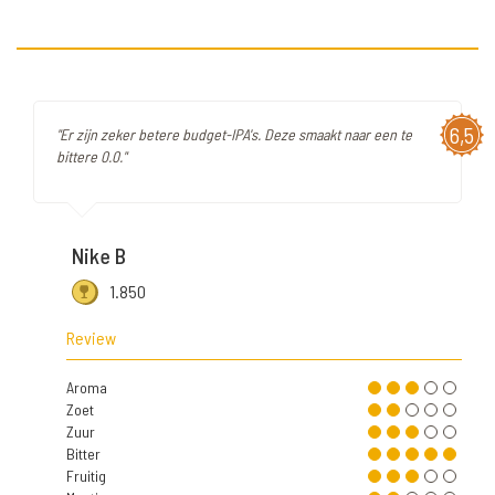
6,5
"Er zijn zeker betere budget-IPA's. Deze smaakt naar een te
bittere 0.0."
Nike B
1.850
Review
Aroma
Zoet
Zuur
Bitter
Fruitig