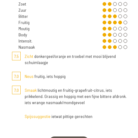
Zoet
Zuur
Bitter
Fruitig
Moutig
Body
Intensit.
Nasmaak
7,5
Zicht
donkergeel/oranje en troebel met mooi blijvend
schuimlaagje
7,0
Neus
fruitig, iets hoppig
7,0
Smaak
lichtmoutig en fruitig-grapefruit-citrus, iets
prikkelend. Grassig en hoppig met een fijne bittere afdronk.
iets wrange nasmaak/mondgevoel
Spijssuggestie
ietwat pittige gerechten