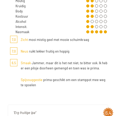
Moutig
Kruidig
Body
Koolzuur
Alcohol
Intensit.
Nasmaak
7,0
Zicht
mooi mistig geel met mooie schuimkraag
7,0
Neus
ruikt lekker fruitig en hoppig
6,5
Smaak
Jammer, maar dit is het net niet, te bitter ook. Ik heb
er een pilsje doorheen gemengd en toen was ie prima.
Spijssuggestie
prima geschikt om een stamppot mee weg
te spoelen
6,4
"Erg fruitige Ipa"