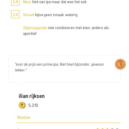
5,0
Neus
hint van ipa maar dat was het ook
2,0
Smaak
bijna geen smaak. waterig
Spijssuggestie
niet combineren met eten. anders als
aperitief
6,7
"voor de prijs een prima ipa. Niet heel bijzonder, gewoon
lekker."
ilian rijksen
5.210
Review