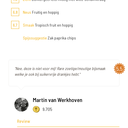
6,8
Neus
Fruitig en hoppig
6,7
Smaak
Tropisch fruit en hoppig
Spijssuggestie
Zak paprika chips
5,5
"Nee, deze is niet voor mij! Rare zoetige/moutige bijsmaak
welke je ook bij suikervrije drankjes hebt."
Martin van Werkhoven
9.705
Review