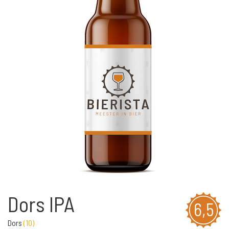
Dors IPA
6,5
Dors
(
10
)