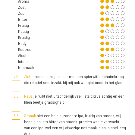
Aroma
Zoet
Zuur
Bitter
Fruitig
Moutig
Kruidig
Body
Koolzuur
Alcohol
Intensit.
Nasmaak
7,0
Zicht
troebel strogeel bier met een spierwitte schuimkraag
die relatief snel inzakt. bij mij ook wat gist onderin het glas
6,5
Neus
je ruikt niet uitzonderlijk veel. iets citrus achtig en een
klein beetje grassigheid
6,5
Smaak
niet een hele bijzondere ipa, fruitig van smaak, vrij
hoppig en iets bitter van smaak. precies wat je verwacht
van een ipa. wel een vrij afwezige nasmaak, glas is snel leeg
dus