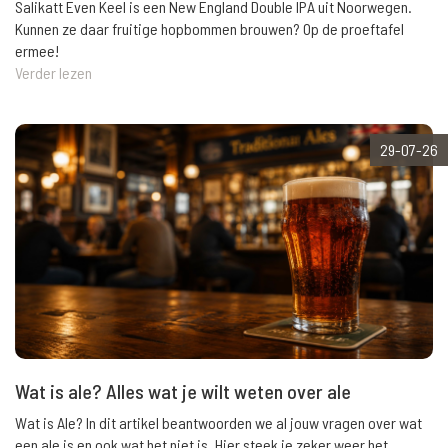
Salikatt Even Keel is een New England Double IPA uit Noorwegen.
Kunnen ze daar fruitige hopbommen brouwen? Op de proeftafel
ermee!
Verder lezen
29-07-26
Wat is ale? Alles wat je wilt weten over ale
Wat is Ale? In dit artikel beantwoorden we al jouw vragen over wat
een ale is en ook wat het niet is. Hier steek je zeker weer het