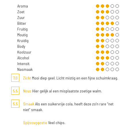
Aroma
Zoet
Zuur
Bitter
Fruitig
Moutig
Kruidig
Body
Koolzuur
Alcohol
Intensit.
Nasmaak
7,0
Zicht
Mooi diep geel. Licht mistig en een fijne schuimkraag.
5,5
Neus
Hier gelijk al een misplaatste zoetige walm.
5,5
Smaak
Als een suikervrije cola, heeft deze zo’n rare “net
niet” smaak.
Spijssuggestie
Veel chips.