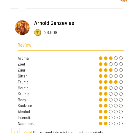
Arnold Ganzevles
26.608
Review
Aroma
Zoet
Zuur
Bitter
Fruitig
Moutig
Kruidig
Body
Koolzuur
Alcohol
Intensit.
Nasmaak
7,3
Zicht
Donkergeel iets mistig met witte schuimkraag