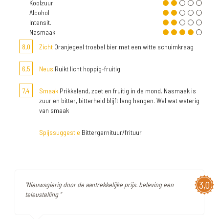
Koolzuur
Alcohol
Intensit.
Nasmaak
8,0
Zicht
Oranjegeel troebel bier met een witte schuimkraag
6,5
Neus
Ruikt licht hoppig-fruitig
7,4
Smaak
Prikkelend, zoet en fruitig in de mond. Nasmaak is
zuur en bitter, bitterheid blijft lang hangen. Wel wat waterig
van smaak
Spijssuggestie
Bittergarnituur/frituur
3,0
"Nieuwsgierig door de aantrekkelijke prijs. beleving een
teleustelling "