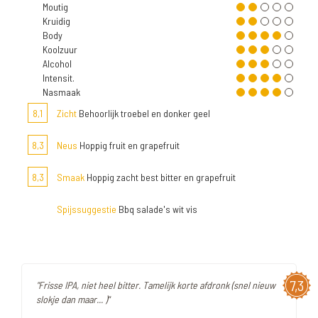
Moutig
Kruidig
Body
Koolzuur
Alcohol
Intensit.
Nasmaak
8,1
Zicht
Behoorlijk troebel en donker geel
8,3
Neus
Hoppig fruit en grapefruit
8,3
Smaak
Hoppig zacht best bitter en grapefruit
Spijssuggestie
Bbq salade's wit vis
7,3
"Frisse IPA, niet heel bitter. Tamelijk korte afdronk (snel nieuw
slokje dan maar... )"