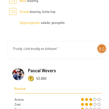
7,3
Neus
bloemig
7,2
Smaak
bloemig, lichte hop
Spijssuggestie
salade, gevogelte
8,0
"Fruitig. Licht kruidig en lichtzoet."
Pascal Wevers
53.890
Review
Aroma
Zoet