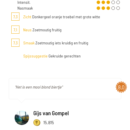
Intensit.
Nasmaak
7,3
Zicht
Donkergeel oranje troebel met grote witte
7,1
Neus
Zoetmoutig fruitig
7,3
Smaak
Zoetmoutig iets kruidig en fruitig
Spijssuggestie
Gekruide gerechten
8,0
"Het is een mooi blond biertje"
Gijs van Gompel
15.815