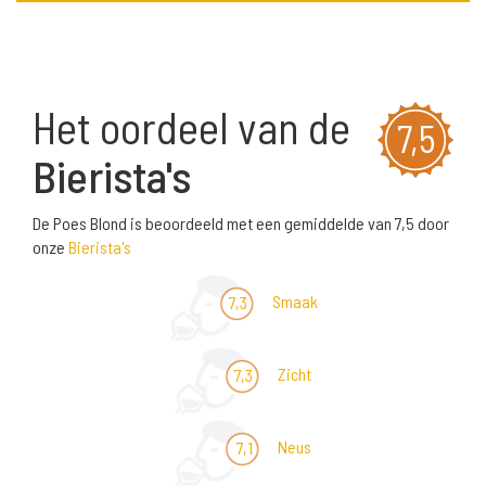
Het oordeel van de
7,5
Bierista's
De Poes Blond is beoordeeld met een gemiddelde van 7,5 door
onze
Bierista's
Smaak
7,3
Zicht
7,3
Neus
7,1