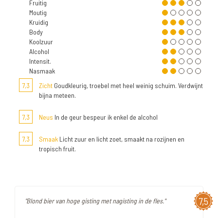
Fruitig
Moutig
Kruidig
Body
Koolzuur
Alcohol
Intensit.
Nasmaak
7,3
Zicht
Goudkleurig, troebel met heel weinig schuim. Verdwijnt
bijna meteen.
7,3
Neus
In de geur bespeur ik enkel de alcohol
7,3
Smaak
Licht zuur en licht zoet, smaakt na rozijnen en
tropisch fruit.
7,5
"Blond bier van hoge gisting met nagisting in de fles."