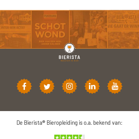
De Bierista® Bieropleiding is o.a. bekend van: