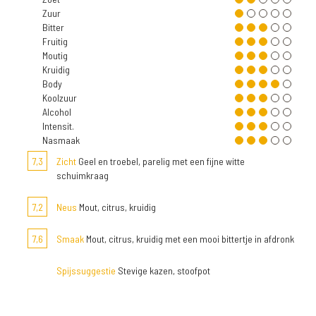
Zuur
Bitter
Fruitig
Moutig
Kruidig
Body
Koolzuur
Alcohol
Intensit.
Nasmaak
7,3
Zicht
Geel en troebel, parelig met een fijne witte
schuimkraag
7,2
Neus
Mout, citrus, kruidig
7,6
Smaak
Mout, citrus, kruidig met een mooi bittertje in afdronk
Spijssuggestie
Stevige kazen, stoofpot