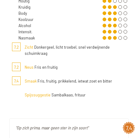
Moutig
Kruidig
Body
Koolzuur
Alcohol
Intensit.
Nasmaak
7,2
Zicht
Donkergeel, licht troebel, snel verdwijnende
schuimkraag
7,2
Neus
Fris en fruitig
7,4
Smaak
Fris, fruitig, prikkelend, ietwat zoet en bitter
Spijssuggestie
Sambalkaas, frituur
7,4
"Op zich prima, maar geen ster in zijn soort"