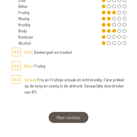
Zuur
Bitter
Fruitig
Moutig
Kruidig
Body
Koolzuur
Alcohol
8,0
Zicht
Donkergeel en troebel
8,0
Neus
Fruitig
8,0
Smaak
Fris en Fruitige smaak en licht kruidig. Fijne prikkel
op de tong en zoetig in de afdronk. Gevaarlijke doordrinker
van 8%
Meer reviews