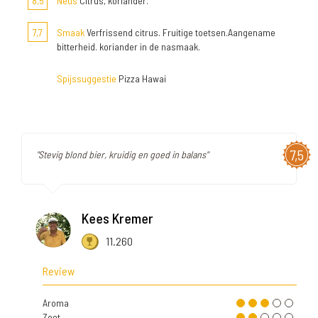
8,5
Neus
Citrus, koriander.
7,7
Smaak
Verfrissend citrus. Fruitige toetsen.Aangename
bitterheid. koriander in de nasmaak.
Spijssuggestie
Pizza Hawai
7,5
"Stevig blond bier, kruidig en goed in balans"
Kees Kremer
11.260
Review
Aroma
Zoet