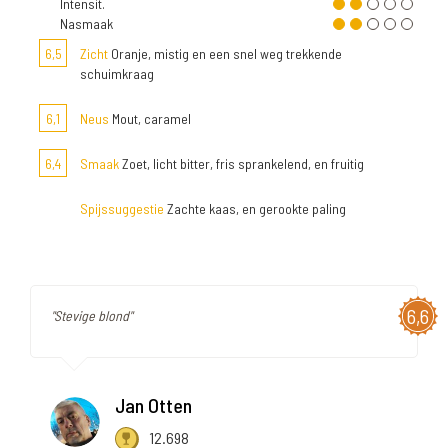
Intensit.
Nasmaak
6,5
Zicht
Oranje, mistig en een snel weg trekkende
schuimkraag
6,1
Neus
Mout, caramel
6,4
Smaak
Zoet, licht bitter, fris sprankelend, en fruitig
Spijssuggestie
Zachte kaas, en gerookte paling
6,6
"Stevige blond"
Jan Otten
12.698