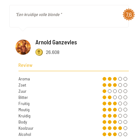
7,6
"Een kruidige volle blonde "
Arnold Ganzevles
26.608
Review
Aroma
Zoet
Zuur
Bitter
Fruitig
Moutig
Kruidig
Body
Koolzuur
Alcohol