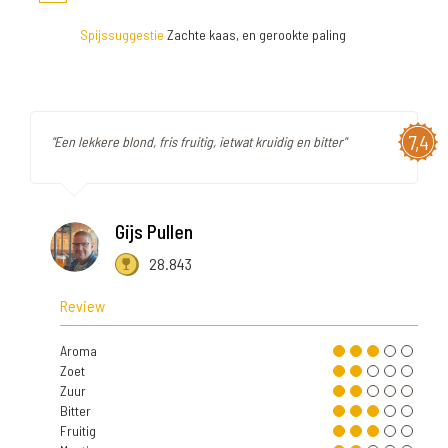
Spijssuggestie
Zachte kaas, en gerookte paling
7,4
"Een lekkere blond, fris fruitig, ietwat kruidig en bitter"
Gijs Pullen
28.843
Review
Aroma
Zoet
Zuur
Bitter
Fruitig