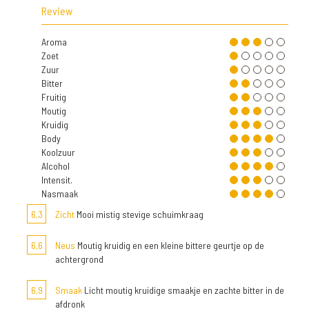
Review
Aroma
Zoet
Zuur
Bitter
Fruitig
Moutig
Kruidig
Body
Koolzuur
Alcohol
Intensit.
Nasmaak
6,3
Zicht
Mooi mistig stevige schuimkraag
6,6
Neus
Moutig kruidig en een kleine bittere geurtje op de
achtergrond
6,9
Smaak
Licht moutig kruidige smaakje en zachte bitter in de
afdronk