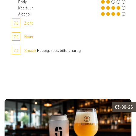
Body
Koolzuur
Alcohol
7,0
Zicht
7,0
Neus
7,3
Smaak
Hoppig, zoet, bitter, hartig
03-08-26