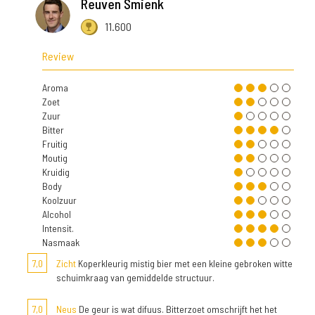
Reuven Smienk
11.600
Review
Aroma
Zoet
Zuur
Bitter
Fruitig
Moutig
Kruidig
Body
Koolzuur
Alcohol
Intensit.
Nasmaak
7,0
Zicht
Koperkleurig mistig bier met een kleine gebroken witte
schuimkraag van gemiddelde structuur.
7,0
Neus
De geur is wat difuus. Bitterzoet omschrijft het het