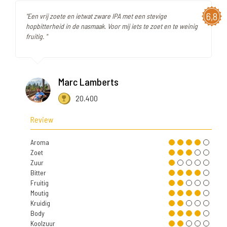
6,8
"Een vrij zoete en ietwat zware IPA met een stevige
hopbitterheid in de nasmaak. Voor mij iets te zoet en te weinig
fruitig. "
Marc Lamberts
20.400
Review
Aroma
Zoet
Zuur
Bitter
Fruitig
Moutig
Kruidig
Body
Koolzuur