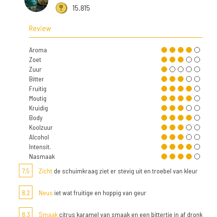
15.815
Review
Aroma
Zoet
Zuur
Bitter
Fruitig
Moutig
Kruidig
Body
Koolzuur
Alcohol
Intensit.
Nasmaak
7,5
Zicht
de schuimkraag ziet er stevig uit en troebel van kleur
8,2
Neus
iet wat fruitige en hoppig van geur
8,3
Smaak
citrus karamel van smaak en een bittertje in af dronk