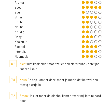
Aroma
Zoet
Zuur
Bitter
Fruitig
Moutig
Kruidig
Body
Koolzuur
Alcohol
Intensit.
Nasmaak
8,5
Zicht
niet knalhelder maar zeker ook niet troubel, een fijne
kopere kleur
7,8
Neus
De hop komt er door, maar je merkt dat het wel een
stevig biertje is.
7,2
Smaak
lekker maar de alcohol komt er voor mij iets te hard
door