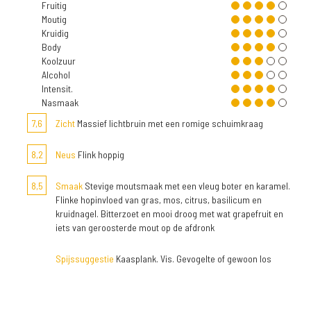
Fruitig
Moutig
Kruidig
Body
Koolzuur
Alcohol
Intensit.
Nasmaak
7,6
Zicht
Massief lichtbruin met een romige schuimkraag
8,2
Neus
Flink hoppig
8,5
Smaak
Stevige moutsmaak met een vleug boter en karamel.
Flinke hopinvloed van gras, mos, citrus, basilicum en
kruidnagel. Bitterzoet en mooi droog met wat grapefruit en
iets van geroosterde mout op de afdronk
Spijssuggestie
Kaasplank. Vis. Gevogelte of gewoon los