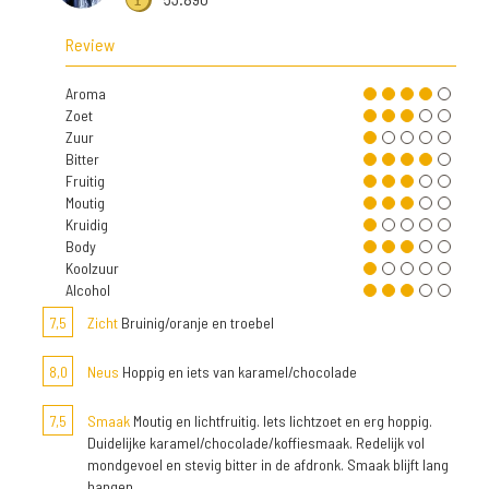
Review
Aroma
Zoet
Zuur
Bitter
Fruitig
Moutig
Kruidig
Body
Koolzuur
Alcohol
7,5
Zicht
Bruinig/oranje en troebel
8,0
Neus
Hoppig en iets van karamel/chocolade
7,5
Smaak
Moutig en lichtfruitig. Iets lichtzoet en erg hoppig.
Duidelijke karamel/chocolade/koffiesmaak. Redelijk vol
mondgevoel en stevig bitter in de afdronk. Smaak blijft lang
hangen