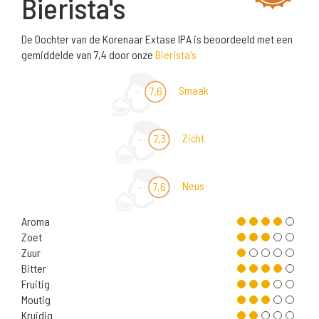
Bierista's
De Dochter van de Korenaar Extase IPA is beoordeeld met een
gemiddelde van 7,4 door onze
Bierista's
Smaak
7,6
Zicht
7,3
Neus
7,6
Aroma
Zoet
Zuur
Bitter
Fruitig
Moutig
Kruidig